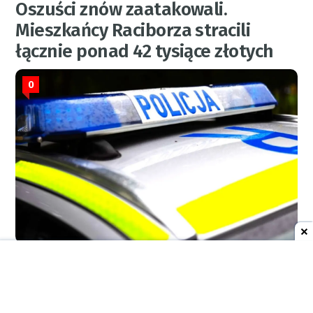
Oszuści znów zaatakowali.
Mieszkańcy Raciborza stracili
łącznie ponad 42 tysiące złotych
0
KPP
5 sierpnia 2026
21:11
AKTUALNOŚCI
Pirackie fire-show na wodzie.