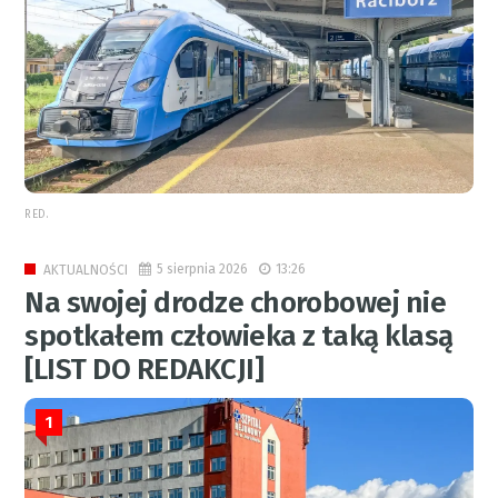
RED.
5 sierpnia 2026
13:26
AKTUALNOŚCI
Na swojej drodze chorobowej nie
spotkałem człowieka z taką klasą
[LIST DO REDAKCJI]
1