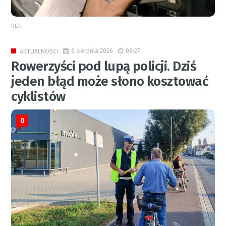
RED.
6 sierpnia 2026
08:27
AKTUALNOŚCI
Rowerzyści pod lupą policji. Dziś
jeden błąd może słono kosztować
cyklistów
0