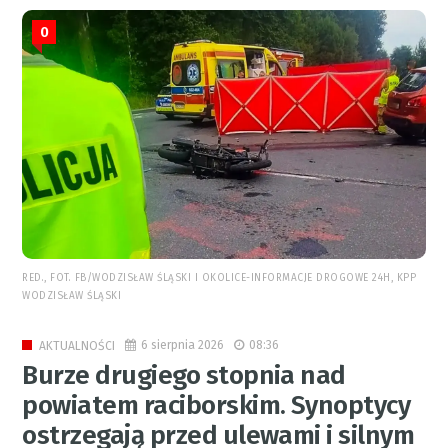
0
RED., FOT. FB/WODZISŁAW ŚLĄSKI I OKOLICE-INFORMACJE DROGOWE 24H, KPP
WODZISŁAW ŚLĄSKI
6 sierpnia 2026
08:36
AKTUALNOŚCI
Burze drugiego stopnia nad
powiatem raciborskim. Synoptycy
ostrzegają przed ulewami i silnym