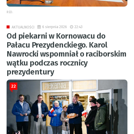
RED.
6 sierpnia 2026
22:43
AKTUALNOŚCI
Od piekarni w Kornowacu do
Pałacu Prezydenckiego. Karol
Nawrocki wspomniał o raciborskim
wątku podczas rocznicy
prezydentury
22