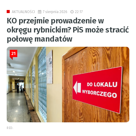
7 sierpnia 2026
22:17
AKTUALNOŚCI
KO przejmie prowadzenie w
okręgu rybnickim? PiS może stracić
połowę mandatów
21
RED.