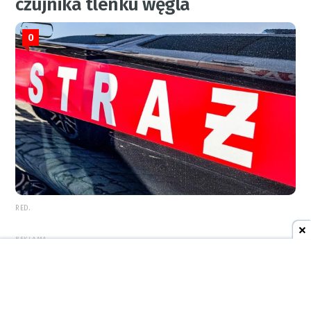
czujnika tlenku węgla
0
RED.
REKLAMA