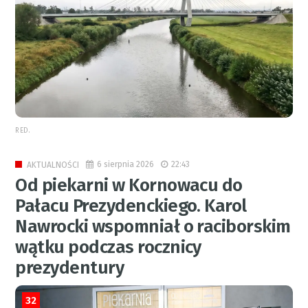
RED.
6 sierpnia 2026
22:43
AKTUALNOŚCI
Od piekarni w Kornowacu do
Pałacu Prezydenckiego. Karol
Nawrocki wspomniał o raciborskim
wątku podczas rocznicy
prezydentury
32