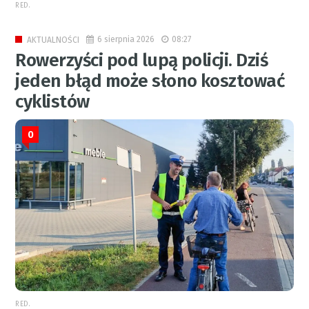
RED.
6 sierpnia 2026
08:27
AKTUALNOŚCI
Rowerzyści pod lupą policji. Dziś
jeden błąd może słono kosztować
cyklistów
0
RED.