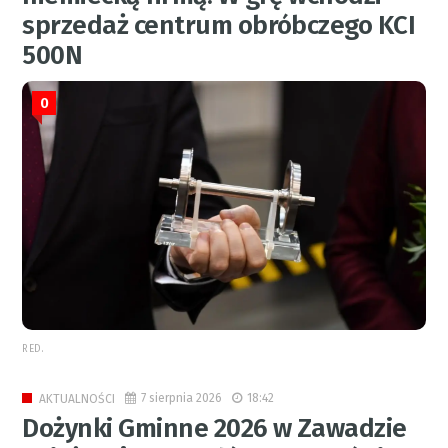
sprzedaż centrum obróbczego KCI
500N
0
RED.
7 sierpnia 2026
18:42
AKTUALNOŚCI
Dożynki Gminne 2026 w Zawadzie