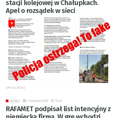
stacji kolejowej w Chałupkach.
Apel o rozsądek w sieci
9
KPP RACIBÓRZ
7 sierpnia 2026
12:42
BIZNES
RAFAMET podpisał list intencyjny z
niemiecką firmą. W grę wchodzi