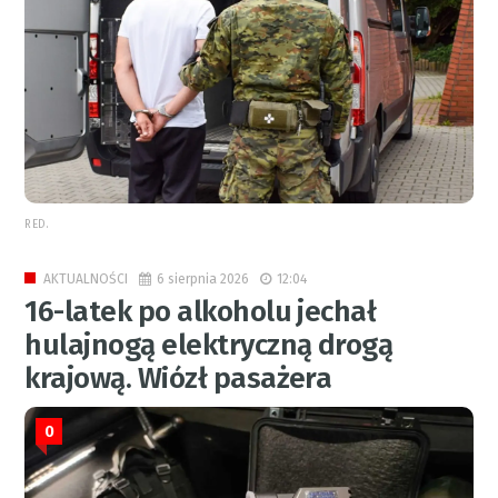
RED.
6 sierpnia 2026
12:04
AKTUALNOŚCI
16-latek po alkoholu jechał
hulajnogą elektryczną drogą
krajową. Wiózł pasażera
0