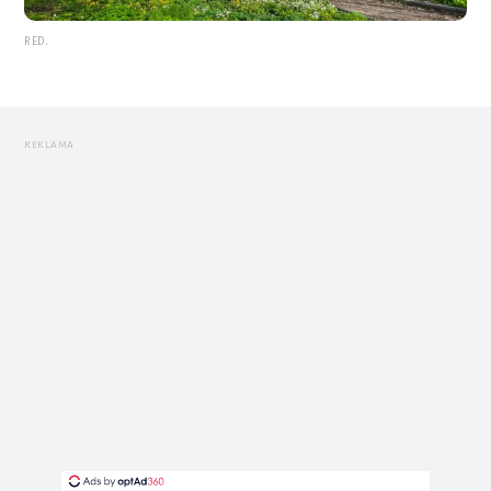
RED.
REKLAMA