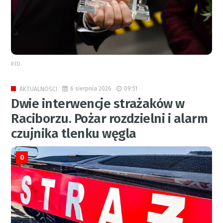
RED.
6 sierpnia 2026
09:51
AKTUALNOŚCI
Dwie interwencje strażaków w
Raciborzu. Pożar rozdzielni i alarm
czujnika tlenku węgla
0