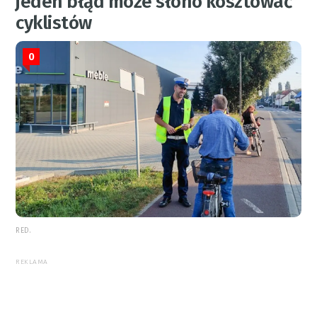
jeden błąd może słono kosztować
cyklistów
0
RED.
REKLAMA