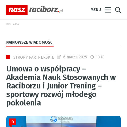
MENU
REKLAMA
NAJNOWSZE WIADOMOŚCI
6 marca 2025
13:18
STRONY PARTNERSKIE
Umowa o współpracy –
Akademia Nauk Stosowanych w
Raciborzu i Junior Trening –
sportowy rozwój młodego
pokolenia
0