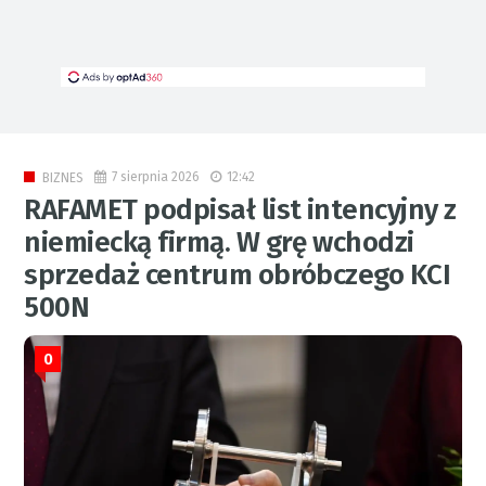
7 sierpnia 2026
12:42
BIZNES
RAFAMET podpisał list intencyjny z
niemiecką firmą. W grę wchodzi
sprzedaż centrum obróbczego KCI
500N
0