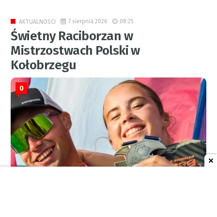
7 sierpnia 2026
08:25
AKTUALNOŚCI
Świetny Raciborzan w
Mistrzostwach Polski w
Kołobrzegu
0
RED.