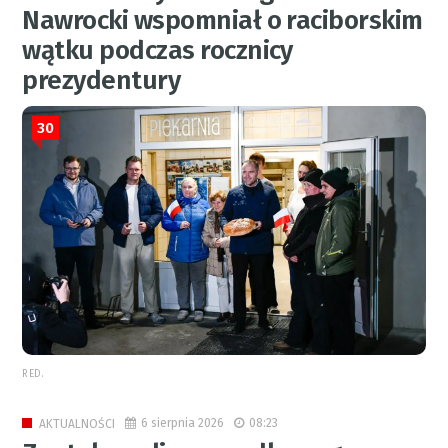
Nawrocki wspomniał o raciborskim
wątku podczas rocznicy
prezydentury
30
RED.
6 sierpnia 2026
08:23
AKTUALNOŚCI