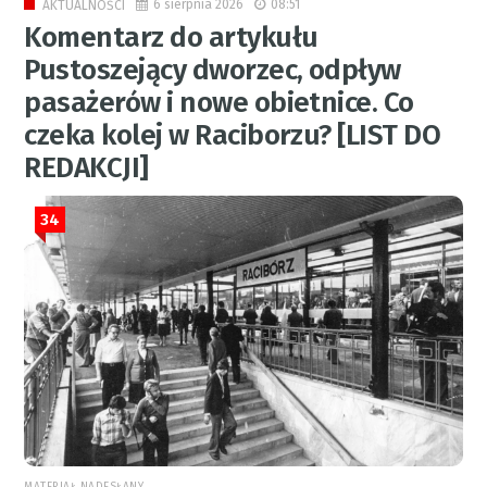
6 sierpnia 2026
08:51
AKTUALNOŚCI
Komentarz do artykułu
Pustoszejący dworzec, odpływ
pasażerów i nowe obietnice. Co
czeka kolej w Raciborzu? [LIST DO
REDAKCJI]
34
MATERIAŁ NADESŁANY