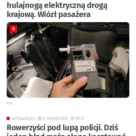
hulajnogą elektryczną drogą
krajową. Wiózł pasażera
0
RED.
6 sierpnia 2026
08:27
AKTUALNOŚCI
Rowerzyści pod lupą policji. Dziś