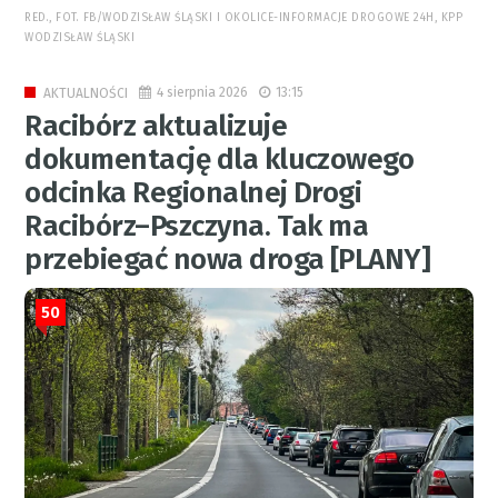
RED., FOT. FB/WODZISŁAW ŚLĄSKI I OKOLICE-INFORMACJE DROGOWE 24H, KPP
WODZISŁAW ŚLĄSKI
4 sierpnia 2026
13:15
AKTUALNOŚCI
Racibórz aktualizuje
dokumentację dla kluczowego
odcinka Regionalnej Drogi
Racibórz–Pszczyna. Tak ma
przebiegać nowa droga [PLANY]
50