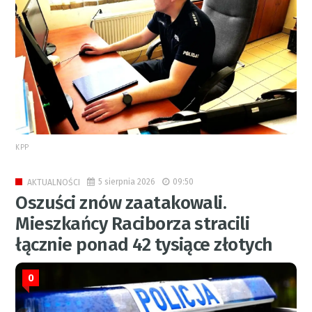
KPP
5 sierpnia 2026
09:50
AKTUALNOŚCI
Oszuści znów zaatakowali.
Mieszkańcy Raciborza stracili
łącznie ponad 42 tysiące złotych
0