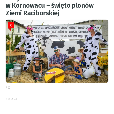
w Kornowacu – święto plonów
Ziemi Raciborskiej
0
RED.
REKLAMA