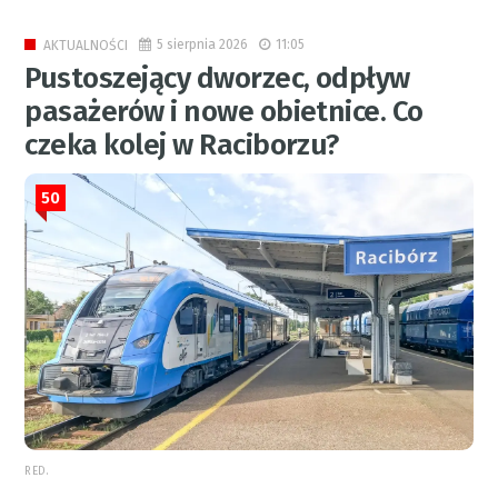
5 sierpnia 2026
11:05
AKTUALNOŚCI
Pustoszejący dworzec, odpływ
pasażerów i nowe obietnice. Co
czeka kolej w Raciborzu?
50
RED.