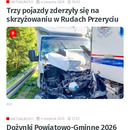
4 sierpnia 2026
10:03
AKTUALNOŚCI
Trzy pojazdy zderzyły się na
skrzyżowaniu w Rudach Przeryciu
0
RED.
4 sierpnia 2026
21:53
AKTUALNOŚCI
Dożynki Powiatowo-Gminne 2026