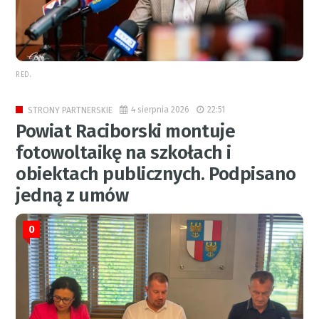
RED.
4 sierpnia 2026
22:51
STRONY PARTNERSKIE
Powiat Raciborski montuje
fotowoltaikę na szkołach i
obiektach publicznych. Podpisano
jedną z umów
0