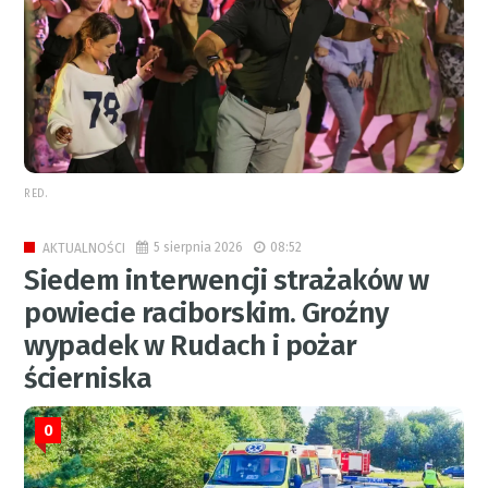
RED.
5 sierpnia 2026
08:52
AKTUALNOŚCI
Siedem interwencji strażaków w
powiecie raciborskim. Groźny
wypadek w Rudach i pożar
ścierniska
0