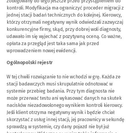
zobligowany do tego jeszcze przed przystąpieniem do
kontroli. Modyfikacja ma ograniczyć proceder migracji z
jednej stacji badań technicznych do kolejnej. Kierowcy,
którzy otrzymali negatywny wynik odwiedzali zazwyczaj
konkurencyjne firmy, skąd, przy dobrej woli diagnosty,
udawało im się wyjechać z pozytywną oceną. Co ważne,
opłata za przegląd jest taka sama jak przed
wprowadzeniem nowej ewidencji.
Ogólnopolski rejestr
W tej chwili rozwiązanie to nie wchodzi w grę. Każda ze
stacji badawczych musi skrupulatnie odnotować w
systemie przebieg badania. Przy tym diagnosta nie
może przerwać testu ani wykasować danych na skutek
nacisków niezadowolonego wynikiem kontroli kierowcy.
Jeśli klient otrzyma negatywny wynik i będzie chciał
skorzystać z usług innej stacji, jej pracownicy w sekundę
sprawdzą w systemie, czy dany pojazd nie był już