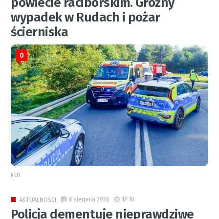
powiecie raciborskim. Groźny
wypadek w Rudach i pożar
ścierniska
0
RED.
6 sierpnia 2026
12:10
AKTUALNOŚCI
Policja dementuje nieprawdziwe