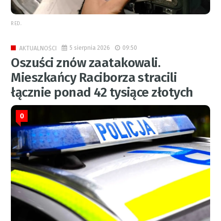
RED.
5 sierpnia 2026
09:50
AKTUALNOŚCI
Oszuści znów zaatakowali.
Mieszkańcy Raciborza stracili
łącznie ponad 42 tysiące złotych
0