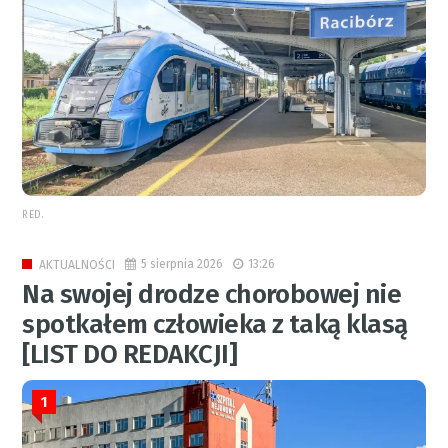
RED.
5 sierpnia 2026
13:26
AKTUALNOŚCI
Na swojej drodze chorobowej nie
spotkałem człowieka z taką klasą
[LIST DO REDAKCJI]
1