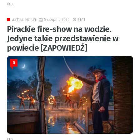
RED.
5 sierpnia 2026
21:11
AKTUALNOŚCI
Pirackie fire-show na wodzie.
Jedyne takie przedstawienie w
powiecie [ZAPOWIEDŹ]
0
RED.