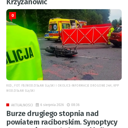
Krzyżanowic
0
RED., FOT. FB/WODZISŁAW ŚLĄSKI I OKOLICE-INFORMACJE DROGOWE 24H, KPP
WODZISŁAW ŚLĄSKI
6 sierpnia 2026
08:36
AKTUALNOŚCI
Burze drugiego stopnia nad
powiatem raciborskim. Synoptycy