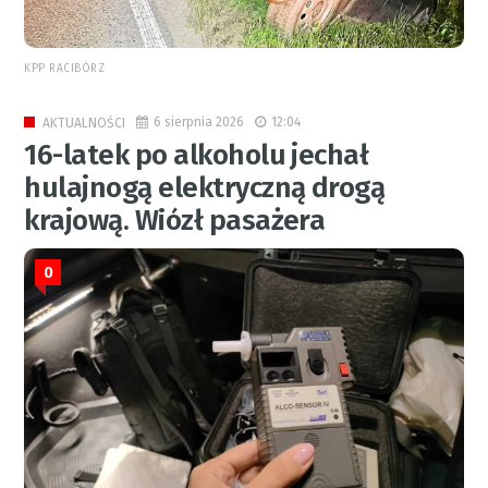
KPP RACIBÓRZ
6 sierpnia 2026
12:04
AKTUALNOŚCI
16-latek po alkoholu jechał
hulajnogą elektryczną drogą
krajową. Wiózł pasażera
0