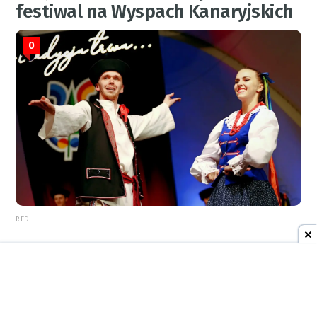
festiwal na Wyspach Kanaryjskich
0
RED.
5 sierpnia 2026
08:47
AKTUALNOŚCI
SmartLinkSK z Raciborza stawia
na bezpieczeństwo mieszkańców i