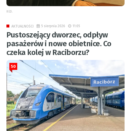
RED.
5 sierpnia 2026
11:05
AKTUALNOŚCI
Pustoszejący dworzec, odpływ
pasażerów i nowe obietnice. Co
czeka kolej w Raciborzu?
50