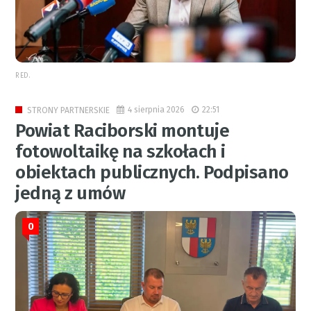
RED.
4 sierpnia 2026
22:51
STRONY PARTNERSKIE
Powiat Raciborski montuje
fotowoltaikę na szkołach i
obiektach publicznych. Podpisano
jedną z umów
0