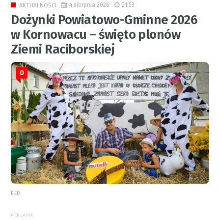
4 sierpnia 2026
21:53
AKTUALNOŚCI
Dożynki Powiatowo-Gminne 2026
w Kornowacu – święto plonów
Ziemi Raciborskiej
0
RED.
REKLAMA