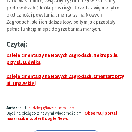
Park Miasta Roth, związany był brat człowieka, który
próbował zabić króla pruskiego. Przedstawię nie tylko
okoliczności powstania cmentarzy na Nowych
Zagrodach, ale i ich dalsze losy, po tym jak przestały
pełnić funkcję miejsc do grzebania zmarłych.
Czytaj:
Dzieje cmentarzy na Nowych Zagrodach. Nekropolia
przy ul. Ludwika
Dzieje cmentarzy na Nowych Zagrodach. Cmentarz przy
ul. Opawskiej
Autor:
red.,
redakcja@naszraciborz.pl
Bądź na bieżąco z nowymi wiadomościami.
Obserwuj portal
naszraciborz.pl w Google News
.