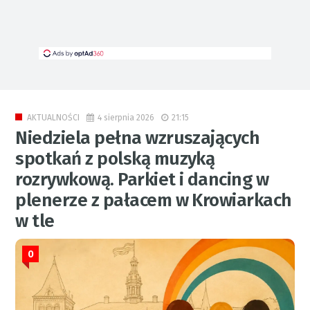
4 sierpnia 2026
21:15
AKTUALNOŚCI
Niedziela pełna wzruszających
spotkań z polską muzyką
rozrywkową. Parkiet i dancing w
plenerze z pałacem w Krowiarkach
w tle
0