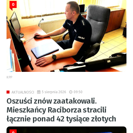
0
KPP
5 sierpnia 2026
09:50
AKTUALNOŚCI
Oszuści znów zaatakowali.
Mieszkańcy Raciborza stracili
łącznie ponad 42 tysiące złotych
0