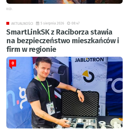
RED.
5 sierpnia 2026
08:47
AKTUALNOŚCI
SmartLinkSK z Raciborza stawia
na bezpieczeństwo mieszkańców i
firm w regionie
0