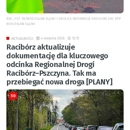
RED., FOT. FB/WODZISŁAW ŚLĄSKI I OKOLICE-INFORMACJE DROGOWE 24H, KPP
WODZISŁAW ŚLĄSKI
4 sierpnia 2026
13:15
AKTUALNOŚCI
Racibórz aktualizuje
dokumentację dla kluczowego
odcinka Regionalnej Drogi
Racibórz–Pszczyna. Tak ma
przebiegać nowa droga [PLANY]
50