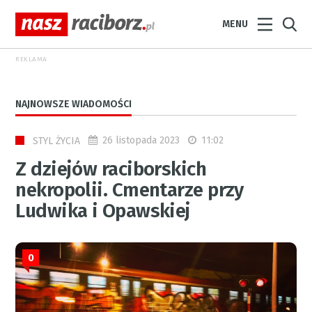
MENU
REKLAMA
NAJNOWSZE WIADOMOŚCI
26 listopada 2023
11:02
STYL ŻYCIA
Z dziejów raciborskich
nekropolii. Cmentarze przy
Ludwika i Opawskiej
0