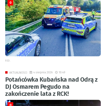
0
RED.
4 sierpnia 2026
10:49
AKTUALNOŚCI
Potańcówka Kubańska nad Odrą z
DJ Osmarem Pegudo na
zakończenie lata z RCK!
0