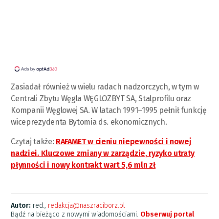
Zasiadał również w wielu radach nadzorczych, w tym w
Centrali Zbytu Węgla WĘGLOZBYT SA, Stalprofilu oraz
Kompanii Węglowej SA. W latach 1991–1995 pełnił funkcję
wiceprezydenta Bytomia ds. ekonomicznych.
Czytaj także:
RAFAMET w cieniu niepewności i nowej
nadziei. Kluczowe zmiany w zarządzie, ryzyko utraty
płynności i nowy kontrakt wart 5,6 mln zł
Autor:
red.,
redakcja@naszraciborz.pl
Bądź na bieżąco z nowymi wiadomościami.
Obserwuj portal