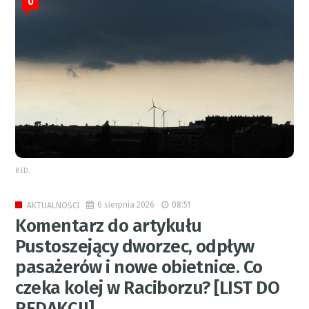
0
RED.
6 sierpnia 2026
08:51
AKTUALNOŚCI
Komentarz do artykułu
Pustoszejący dworzec, odpływ
pasażerów i nowe obietnice. Co
czeka kolej w Raciborzu? [LIST DO
REDAKCJI]