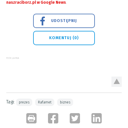
naszraciborz.pl w Google News
.
UDOSTĘPNIJ
KOMENTUJ (0)
REKLAMA
Tagi:
prezes
Rafamet
biznes