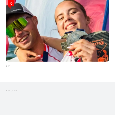
0
RED.
REKLAMA