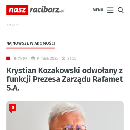
MENU
REKLAMA
NAJNOWSZE WIADOMOŚCI
9 maja 2025
21:55
BIZNES
Krystian Kozakowski odwołany z
funkcji Prezesa Zarządu Rafamet
S.A.
0