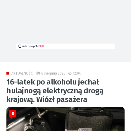
6 sierpnia 2026
12:04
AKTUALNOŚCI
16-latek po alkoholu jechał
hulajnogą elektryczną drogą
krajową. Wiózł pasażera
0