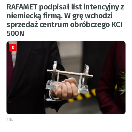
RAFAMET podpisał list intencyjny z
niemiecką firmą. W grę wchodzi
sprzedaż centrum obróbczego KCI
500N
0
RED.