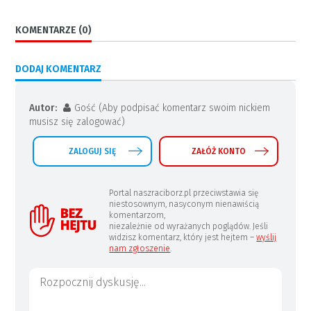
KOMENTARZE (0)
DODAJ KOMENTARZ
Autor:
Gość (Aby podpisać komentarz swoim nickiem
musisz się zalogować)
ZALOGUJ SIĘ
ZAŁÓŻ KONTO
Portal naszraciborz.pl przeciwstawia się
niestosownym, nasyconym nienawiścią
komentarzom,
niezależnie od wyrażanych poglądów. Jeśli
widzisz komentarz, który jest hejtem –
wyślij
nam zgłoszenie
.