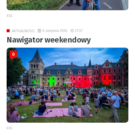
RED.
6 sierpnia 2026
21:57
AKTUALNOŚCI
Nawigator weekendowy
0
RED.