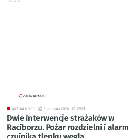
REKLAMA
6 sierpnia 2026
09:51
AKTUALNOŚCI
Dwie interwencje strażaków w
Raciborzu. Pożar rozdzielni i alarm
czujnika tlenku węgla