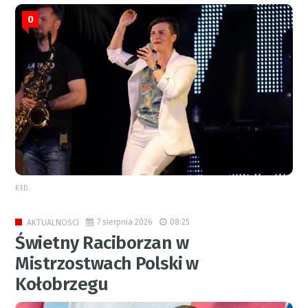
0
RED.
7 sierpnia 2026
08:25
AKTUALNOŚCI
Świetny Raciborzan w
Mistrzostwach Polski w
Kołobrzegu