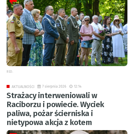
RED.
7 sierpnia 2026
12:14
AKTUALNOŚCI
Strażacy interweniowali w
Raciborzu i powiecie. Wyciek
paliwa, pożar ścierniska i
nietypowa akcja z kotem