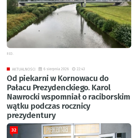
RED.
6 sierpnia 2026
22:43
AKTUALNOŚCI
Od piekarni w Kornowacu do
Pałacu Prezydenckiego. Karol
Nawrocki wspomniał o raciborskim
wątku podczas rocznicy
prezydentury
32