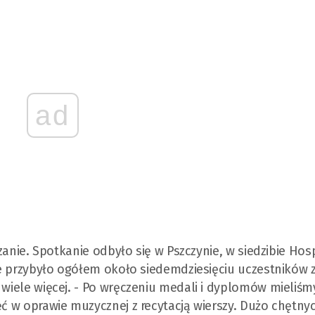
ad
orzanie. Spotkanie odbyło się w Pszczynie, w siedzibie Ho
sce przybyło ogółem około siedemdziesięciu uczestników 
 wiele więcej. - Po wręczeniu medali i dyplomów mieliśm
ęć w oprawie muzycznej z recytacją wierszy. Dużo chętny