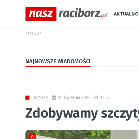
AKTUALNO
REKLAMA
NAJNOWSZE WIADOMOŚCI
14 kwietnia 2024
12:27
BIZNES
Zdobywamy szczyty
0