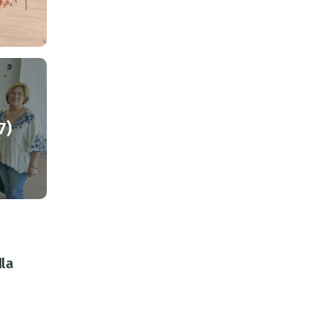
7)
dla