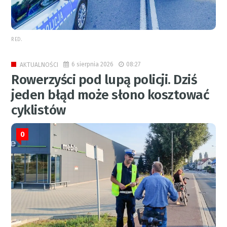
RED.
6 sierpnia 2026
08:27
AKTUALNOŚCI
Rowerzyści pod lupą policji. Dziś
jeden błąd może słono kosztować
cyklistów
0