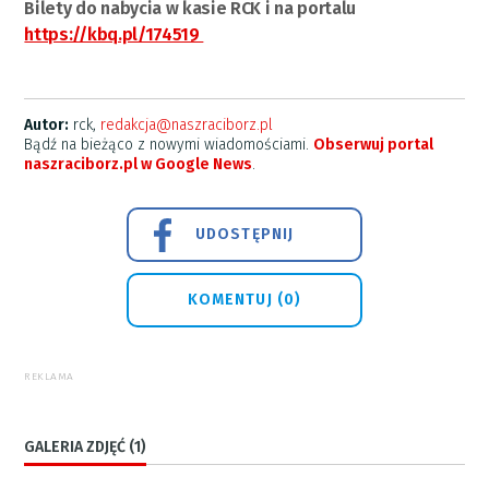
Bilety do nabycia w kasie RCK i na portalu
https://kbq.pl/174519
Autor:
rck,
redakcja@naszraciborz.pl
Bądź na bieżąco z nowymi wiadomościami.
Obserwuj portal
naszraciborz.pl w Google News
.
UDOSTĘPNIJ
KOMENTUJ (0)
REKLAMA
GALERIA ZDJĘĆ (1)