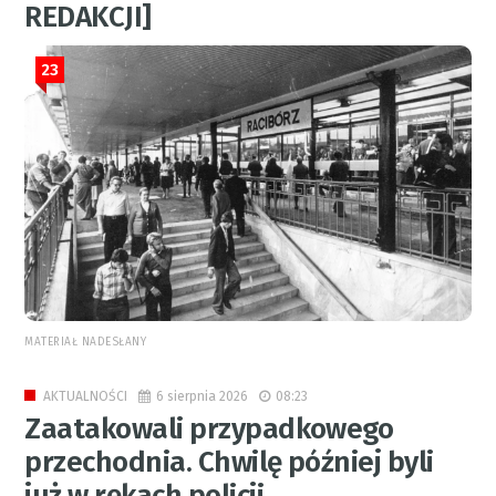
REDAKCJI]
23
MATERIAŁ NADESŁANY
6 sierpnia 2026
08:23
AKTUALNOŚCI
Zaatakowali przypadkowego
przechodnia. Chwilę później byli
już w rękach policji