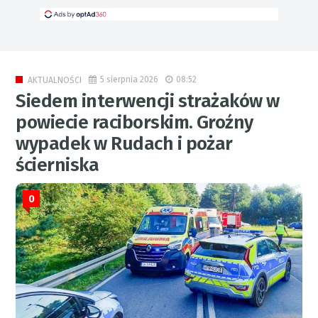
5 sierpnia 2026
08:52
AKTUALNOŚCI
Siedem interwencji strażaków w
powiecie raciborskim. Groźny
wypadek w Rudach i pożar
ścierniska
0