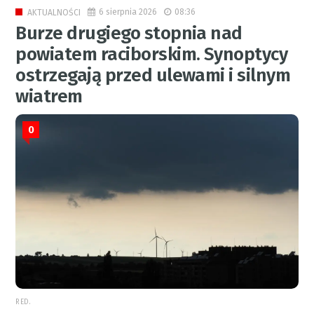
6 sierpnia 2026
08:36
AKTUALNOŚCI
Burze drugiego stopnia nad
powiatem raciborskim. Synoptycy
ostrzegają przed ulewami i silnym
wiatrem
0
RED.