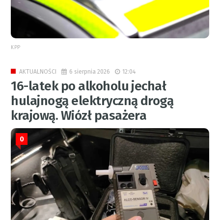
KPP
6 sierpnia 2026
12:04
AKTUALNOŚCI
16-latek po alkoholu jechał
hulajnogą elektryczną drogą
krajową. Wiózł pasażera
0