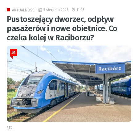
5 sierpnia 2026
11:05
AKTUALNOŚCI
Pustoszejący dworzec, odpływ
pasażerów i nowe obietnice. Co
czeka kolej w Raciborzu?
51
RED.