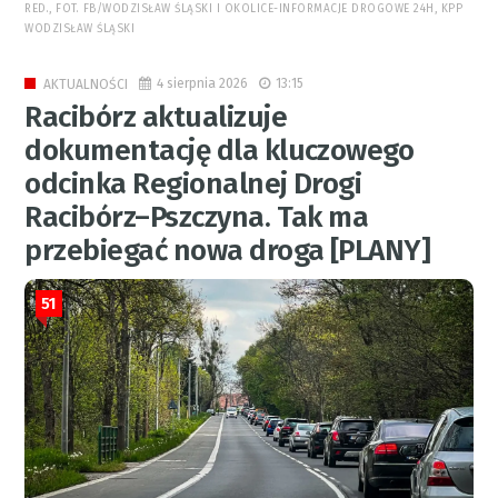
RED., FOT. FB/WODZISŁAW ŚLĄSKI I OKOLICE-INFORMACJE DROGOWE 24H, KPP
WODZISŁAW ŚLĄSKI
4 sierpnia 2026
13:15
AKTUALNOŚCI
Racibórz aktualizuje
dokumentację dla kluczowego
odcinka Regionalnej Drogi
Racibórz–Pszczyna. Tak ma
przebiegać nowa droga [PLANY]
51