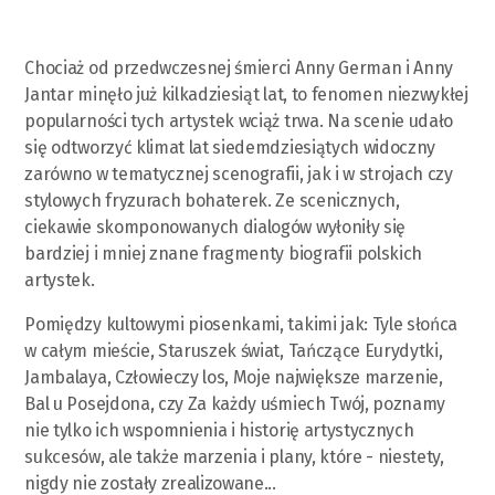
Chociaż od przedwczesnej śmierci Anny German i Anny
Jantar minęło już kilkadziesiąt lat, to fenomen niezwykłej
popularności tych artystek wciąż trwa. Na scenie udało
się odtworzyć klimat lat siedemdziesiątych widoczny
zarówno w tematycznej scenografii, jak i w strojach czy
stylowych fryzurach bohaterek. Ze scenicznych,
ciekawie skomponowanych dialogów wyłoniły się
bardziej i mniej znane fragmenty biografii polskich
artystek.
Pomiędzy kultowymi piosenkami, takimi jak: Tyle słońca
w całym mieście, Staruszek świat, Tańczące Eurydytki,
Jambalaya, Człowieczy los, Moje największe marzenie,
Bal u Posejdona, czy Za każdy uśmiech Twój, poznamy
nie tylko ich wspomnienia i historię artystycznych
sukcesów, ale także marzenia i plany, które - niestety,
nigdy nie zostały zrealizowane...