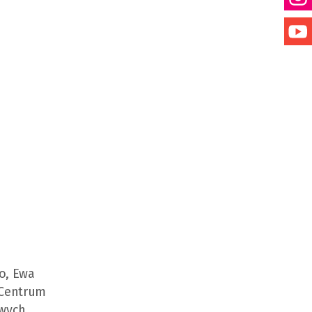
o, Ewa
 Centrum
owych