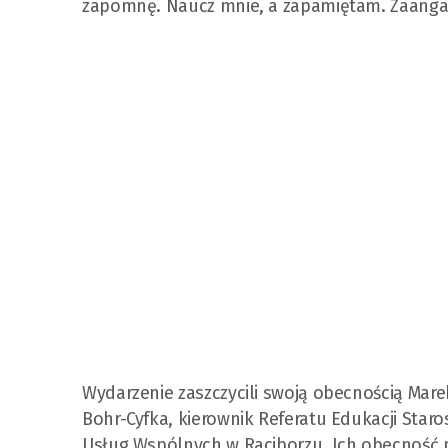
zapomnę. Naucz mnie, a zapamiętam. Zaangażu
Wydarzenie zaszczycili swoją obecnością Mare
Bohr-Cyfka, kierownik Referatu Edukacji Star
Usług Wspólnych w Raciborzu. Ich obecność p