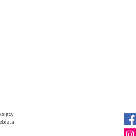
esięcy
żbieta
a