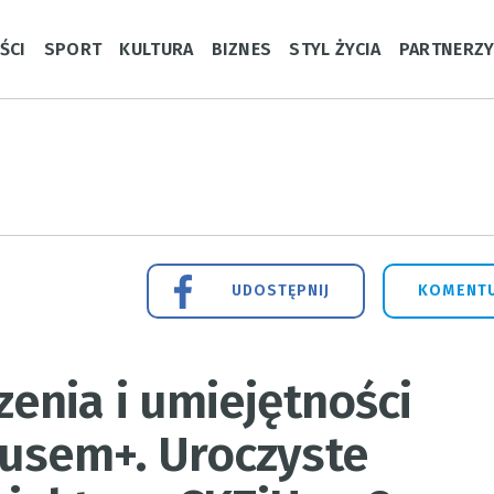
ŚCI
SPORT
KULTURA
BIZNES
STYL ŻYCIA
PARTNERZ
UDOSTĘPNIJ
KOMENTU
enia i umiejętności
usem+. Uroczyste