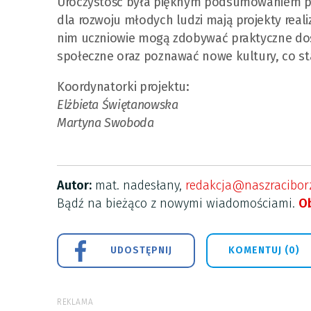
Uroczystość była pięknym podsumowaniem prac
dla rozwoju młodych ludzi mają projekty rea
nim uczniowie mogą zdobywać praktyczne doś
społeczne oraz poznawać nowe kultury, co sta
Koordynatorki projektu:
Elżbieta Świętanowska
Martyna Swoboda
Autor:
mat. nadesłany,
redakcja@naszraciborz
Bądź na bieżąco z nowymi wiadomościami.
Ob
UDOSTĘPNIJ
KOMENTUJ (0)
REKLAMA