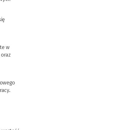
się
 te w
 oraz
odowego
racy.
j