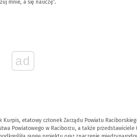
j mnie, a się nauczę”.
ad
k Kurpis, etatowy członek Zarządu Powiatu Raciborskieg
ostwa Powiatowego w Raciborzu, a także przedstawiciele
odkreśliła rangę projektu oraz znaczenie międzynarod