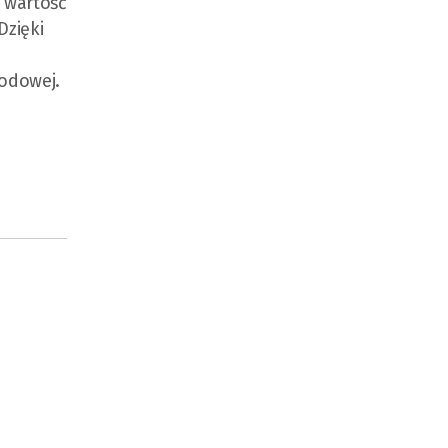
 wartość
Dzięki
wodowej.