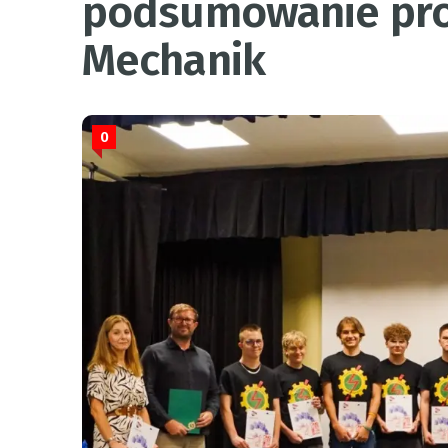
podsumowanie proj
Mechanik
0