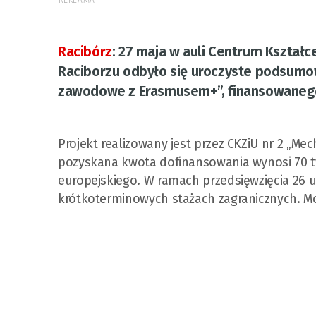
REKLAMA
Racibórz
:
27 maja w auli Centrum Kształ
Raciborzu odbyło się uroczyste podsumow
zawodowe z Erasmusem+”, finansowanego 
Projekt realizowany jest przez CKZiU nr 2 „Mec
pozyskana kwota dofinansowania wynosi 70 tys
europejskiego. W ramach przedsięwzięcia 26 
krótkoterminowych stażach zagranicznych. Mob