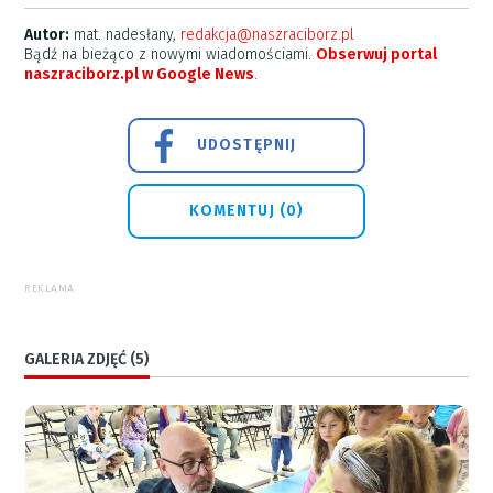
Autor:
mat. nadesłany,
redakcja@naszraciborz.pl
Bądź na bieżąco z nowymi wiadomościami.
Obserwuj portal
naszraciborz.pl w Google News
.
UDOSTĘPNIJ
KOMENTUJ (0)
REKLAMA
GALERIA ZDJĘĆ (5)