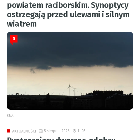
powiatem raciborskim. Synoptycy
ostrzegają przed ulewami i silnym
wiatrem
0
RED.
5 sierpnia 2026
11:05
AKTUALNOŚCI