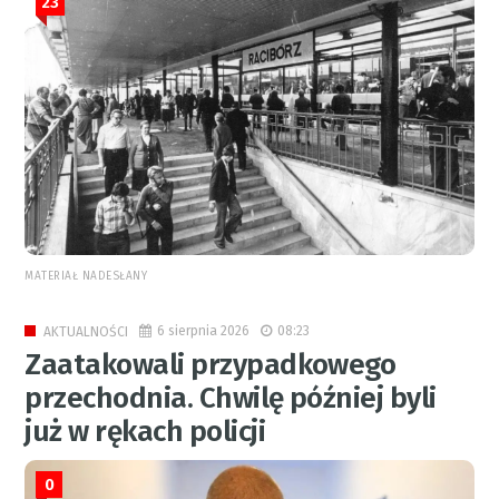
23
MATERIAŁ NADESŁANY
6 sierpnia 2026
08:23
AKTUALNOŚCI
Zaatakowali przypadkowego
przechodnia. Chwilę później byli
już w rękach policji
0