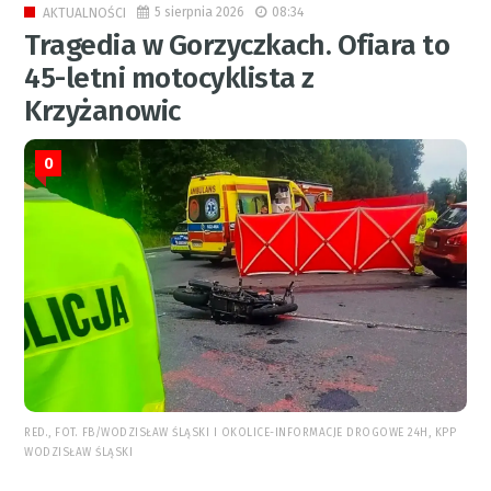
5 sierpnia 2026
08:34
AKTUALNOŚCI
Tragedia w Gorzyczkach. Ofiara to
45-letni motocyklista z
Krzyżanowic
0
RED., FOT. FB/WODZISŁAW ŚLĄSKI I OKOLICE-INFORMACJE DROGOWE 24H, KPP
WODZISŁAW ŚLĄSKI