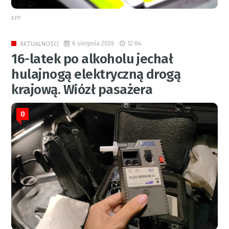
KPP
6 sierpnia 2026
12:04
AKTUALNOŚCI
16-latek po alkoholu jechał
hulajnogą elektryczną drogą
krajową. Wiózł pasażera
0