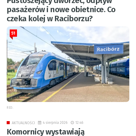
Pustoszejący dworzec, odpływ
pasażerów i nowe obietnice. Co
czeka kolej w Raciborzu?
51
RED.
4 sierpnia 2026
12:46
AKTUALNOŚCI
Komornicy wystawiają