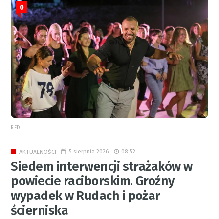
0
RED.
5 sierpnia 2026
08:52
AKTUALNOŚCI
Siedem interwencji strażaków w
powiecie raciborskim. Groźny
wypadek w Rudach i pożar
ścierniska