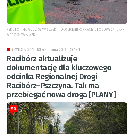
RED., FOT. FB/WODZISŁAW ŚLĄSKI I OKOLICE-INFORMACJE DROGOWE 24H, KPP
WODZISŁAW ŚLĄSKI
4 sierpnia 2026
13:15
AKTUALNOŚCI
Racibórz aktualizuje
dokumentację dla kluczowego
odcinka Regionalnej Drogi
Racibórz–Pszczyna. Tak ma
przebiegać nowa droga [PLANY]
50