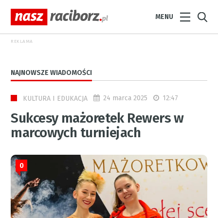
MENU
REKLAMA
NAJNOWSZE WIADOMOŚCI
24 marca 2025
12:47
KULTURA I EDUKACJA
Sukcesy mażoretek Rewers w
marcowych turniejach
0