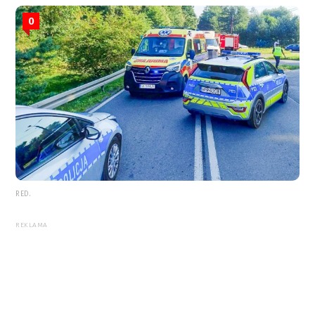
0
RED.
REKLAMA