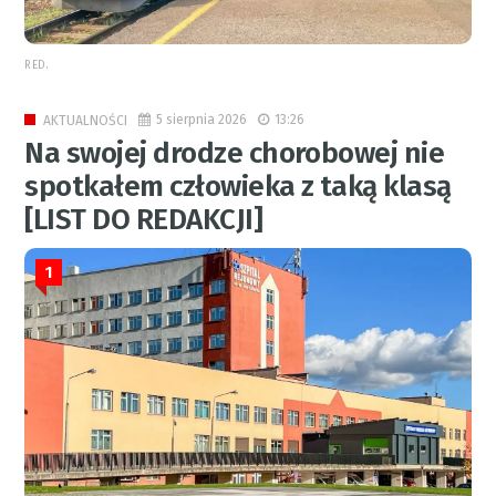
RED.
5 sierpnia 2026
13:26
AKTUALNOŚCI
Na swojej drodze chorobowej nie
spotkałem człowieka z taką klasą
[LIST DO REDAKCJI]
1