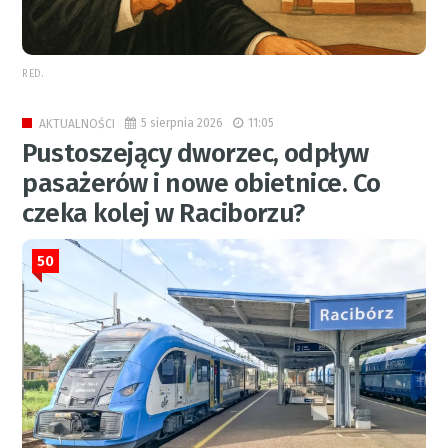
RED.
5 sierpnia 2026
11:05
AKTUALNOŚCI
Pustoszejący dworzec, odpływ
pasażerów i nowe obietnice. Co
czeka kolej w Raciborzu?
50