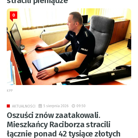
stracili pieniądze
0
KPP
5 sierpnia 2026
09:50
AKTUALNOŚCI
Oszuści znów zaatakowali.
Mieszkańcy Raciborza stracili
łącznie ponad 42 tysiące złotych