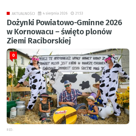
4 sierpnia 2026
21:53
AKTUALNOŚCI
Dożynki Powiatowo-Gminne 2026
w Kornowacu – święto plonów
Ziemi Raciborskiej
0
RED.