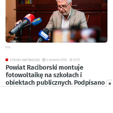
RED.
4 sierpnia 2026
22:51
STRONY PARTNERSKIE
Powiat Raciborski montuje
fotowoltaikę na szkołach i
obiektach publicznych. Podpisano
jedną z umów
0