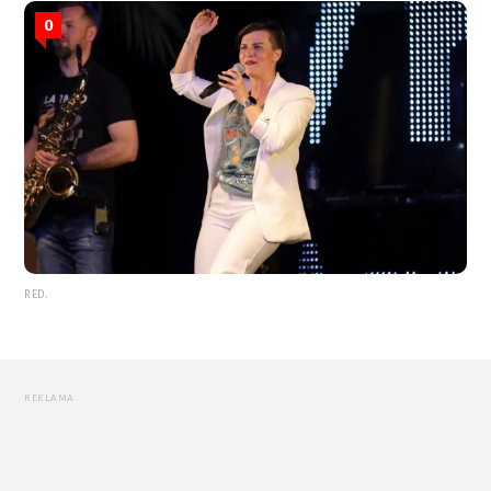
0
RED.
REKLAMA