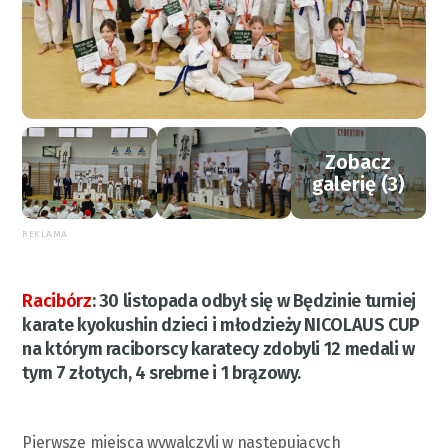
Zobacz
galerię (3)
REKLAMA
Racibórz
:
30 listopada odbył się w Będzinie turniej
karate kyokushin dzieci i młodzieży NICOLAUS CUP
na którym raciborscy karatecy zdobyli 12 medali w
tym 7 złotych, 4 srebrne i 1 brązowy.
Pierwsze miejsca wywalczyli w następujących