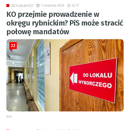
7 sierpnia 2026
22:17
AKTUALNOŚCI
KO przejmie prowadzenie w
okręgu rybnickim? PiS może stracić
połowę mandatów
22
RED.