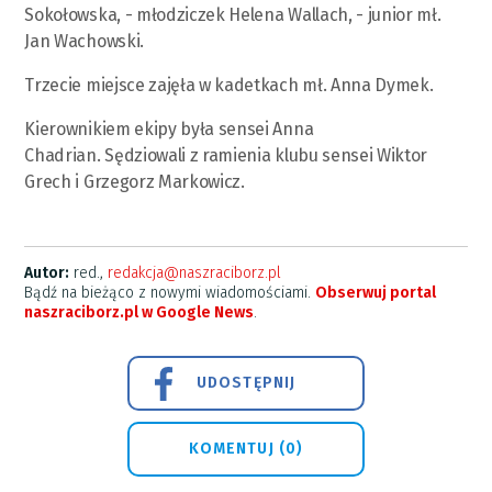
Sokołowska, - młodziczek Helena Wallach, - junior mł.
Jan Wachowski.
Trzecie miejsce zajęła w kadetkach mł. Anna Dymek.
Kierownikiem ekipy była sensei Anna
Chadrian. Sędziowali z ramienia klubu sensei Wiktor
Grech i Grzegorz Markowicz.
Autor:
red.,
redakcja@naszraciborz.pl
Bądź na bieżąco z nowymi wiadomościami.
Obserwuj portal
naszraciborz.pl w Google News
.
UDOSTĘPNIJ
KOMENTUJ (0)