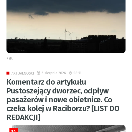
RED.
6 sierpnia 2026
08:51
AKTUALNOŚCI
Komentarz do artykułu
Pustoszejący dworzec, odpływ
pasażerów i nowe obietnice. Co
czeka kolej w Raciborzu? [LIST DO
REDAKCJI]
34