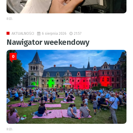
RED.
6 sierpnia 2026
21:57
AKTUALNOŚCI
Nawigator weekendowy
0
RED.