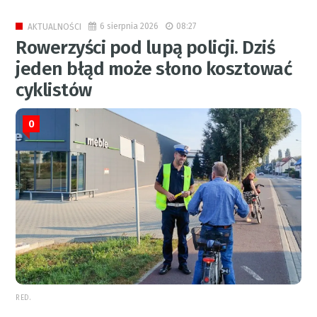
6 sierpnia 2026
08:27
AKTUALNOŚCI
Rowerzyści pod lupą policji. Dziś
jeden błąd może słono kosztować
cyklistów
0
RED.