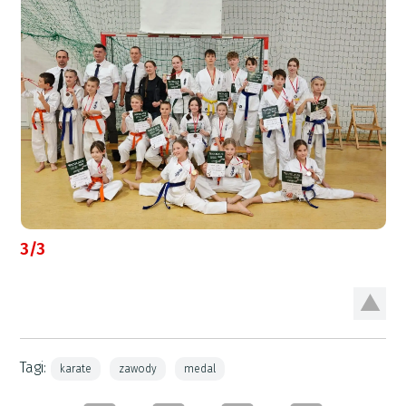
3/3
Tagi:
karate
zawody
medal