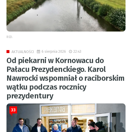
RED.
6 sierpnia 2026
22:43
AKTUALNOŚCI
Od piekarni w Kornowacu do
Pałacu Prezydenckiego. Karol
Nawrocki wspomniał o raciborskim
wątku podczas rocznicy
prezydentury
33