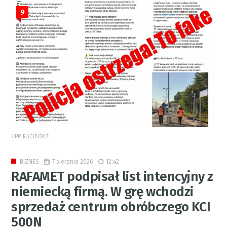
9
KPP RACIBÓRZ
7 sierpnia 2026
12:42
BIZNES
RAFAMET podpisał list intencyjny z
niemiecką firmą. W grę wchodzi
sprzedaż centrum obróbczego KCI
500N