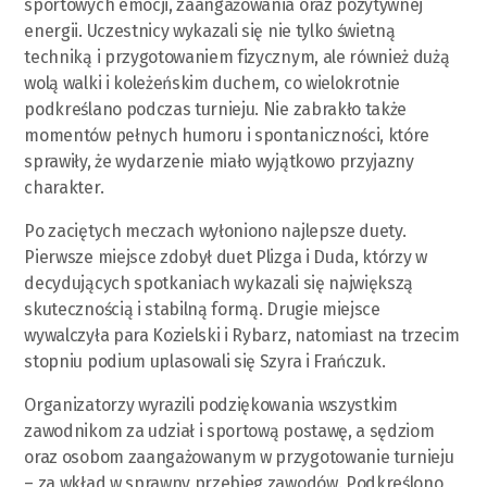
sportowych emocji, zaangażowania oraz pozytywnej
energii. Uczestnicy wykazali się nie tylko świetną
techniką i przygotowaniem fizycznym, ale również dużą
wolą walki i koleżeńskim duchem, co wielokrotnie
podkreślano podczas turnieju. Nie zabrakło także
momentów pełnych humoru i spontaniczności, które
sprawiły, że wydarzenie miało wyjątkowo przyjazny
charakter.
Po zaciętych meczach wyłoniono najlepsze duety.
Pierwsze miejsce zdobył duet Plizga i Duda, którzy w
decydujących spotkaniach wykazali się największą
skutecznością i stabilną formą. Drugie miejsce
wywalczyła para Kozielski i Rybarz, natomiast na trzecim
stopniu podium uplasowali się Szyra i Frańczuk.
Organizatorzy wyrazili podziękowania wszystkim
zawodnikom za udział i sportową postawę, a sędziom
oraz osobom zaangażowanym w przygotowanie turnieju
– za wkład w sprawny przebieg zawodów. Podkreślono,