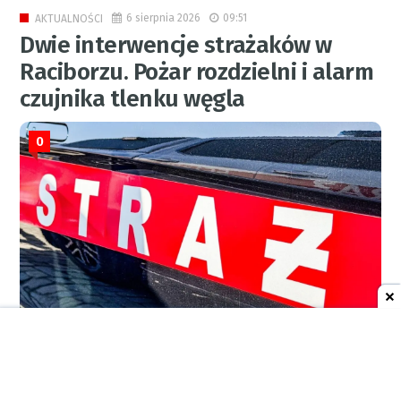
6 sierpnia 2026
09:51
AKTUALNOŚCI
Dwie interwencje strażaków w
Raciborzu. Pożar rozdzielni i alarm
czujnika tlenku węgla
0
RED.