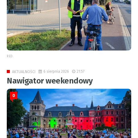
RED.
6 sierpnia 2026
21:57
AKTUALNOŚCI
Nawigator weekendowy
0