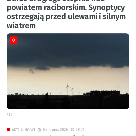
powiatem raciborskim. Synoptycy
ostrzegają przed ulewami i silnym
wiatrem
0
RED.
6 sierpnia 2026
08:51
AKTUALNOŚCI