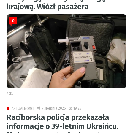
krajową. Wiózł pasażera
0
RED.
7 sierpnia 2026
19:25
AKTUALNOŚCI
Raciborska policja przekazała
informacje o 39-letnim Ukraińcu.