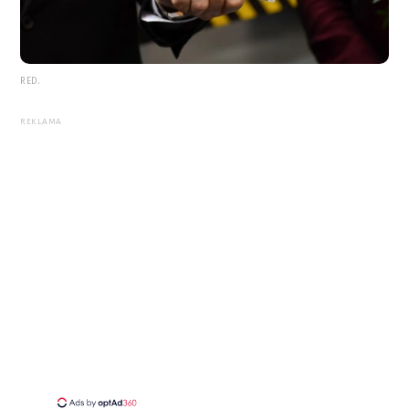
RED.
REKLAMA