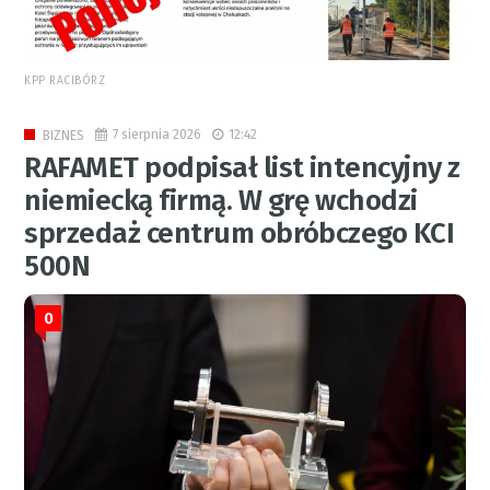
KPP RACIBÓRZ
7 sierpnia 2026
12:42
BIZNES
RAFAMET podpisał list intencyjny z
niemiecką firmą. W grę wchodzi
sprzedaż centrum obróbczego KCI
500N
0