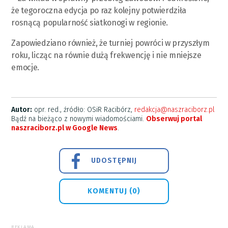
że tegoroczna edycja po raz kolejny potwierdziła
rosnącą popularność siatkonogi w regionie.
Zapowiedziano również, że turniej powróci w przyszłym
roku, licząc na równie dużą frekwencję i nie mniejsze
emocje.
Autor:
opr. red., źródło: OSiR Racibórz,
redakcja@naszraciborz.pl
Bądź na bieżąco z nowymi wiadomościami.
Obserwuj portal
naszraciborz.pl w Google News
.
UDOSTĘPNIJ
KOMENTUJ (0)
REKLAMA