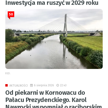
Inwestycja ma ruszyć w 2029 roku
50
RED.
6 sierpnia 2026
22:43
AKTUALNOŚCI
Od piekarni w Kornowacu do
Pałacu Prezydenckiego. Karol
Nawrocki wspomniał o raciborskim