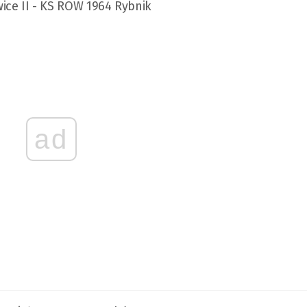
iwice II - KS ROW 1964 Rybnik
ad