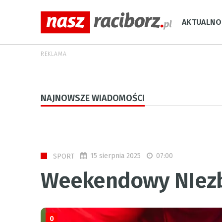
AKTUALNO
REKLAMA
NAJNOWSZE WIADOMOŚCI
15 sierpnia 2025
07:00
SPORT
Weekendowy NIezb
0