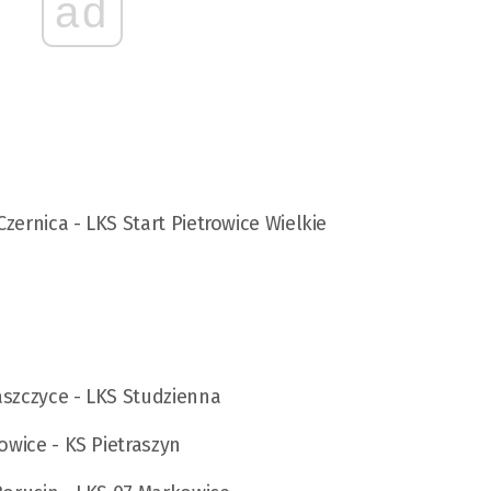
ad
zernica - LKS Start Pietrowice Wielkie
aszczyce - LKS Studzienna
owice - KS Pietraszyn