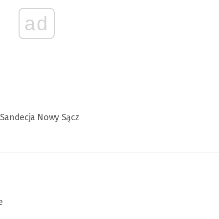
ad
 - Sandecja Nowy Sącz
e