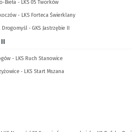
ko-Bieła - LKS 05 Tworków
Skoczów - LKS Forteca Świerklany
 Drogomyśl - GKS Jastrzębie II
II
 Rogów - LKS Ruch Stanowice
zyżowice - LKS Start Mszana