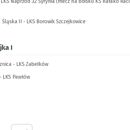
- LKS Naprzód 32 Syrynia (mecz na boisku KS Rafako Raci
a Śląska II - LKS Borowik Szczejkowice
jka I
sznica - LKS Zabełków
 - LKS Pawłów