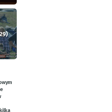
29)
odowym
ie
w
kilka