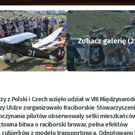
Zobacz galerię (2
rzy z Polski i Czech wzięło udział w VIII Międzynar
przy Uldze zorganizowało Raciborskie Stowarzyszen
 poczynania pilotów obserwowały setki mieszkańcó
ktowna bitwa o raciborski browar, pełna efektów
zut cukierków z modelu transportowca. Odnotowano 