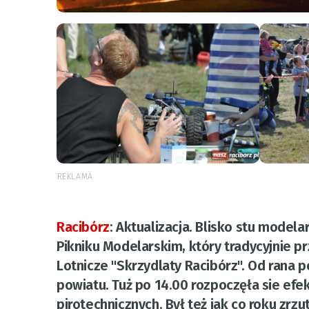
REKLAMA
Racibórz
:
Aktualizacja
. Blisko stu modela
Pikniku Modelarskim, który tradycyjnie 
Lotnicze "Skrzydlaty Racibórz". Od rana
powiatu. Tuż po 14.00 rozpoczęła sie efe
pirotechnicznych. Był też jak co roku zr