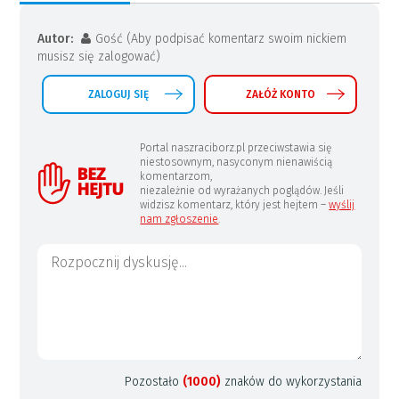
Autor:
Gość (Aby podpisać komentarz swoim nickiem
musisz się zalogować)
ZALOGUJ SIĘ
ZAŁÓŻ KONTO
Portal naszraciborz.pl przeciwstawia się
niestosownym, nasyconym nienawiścią
komentarzom,
niezależnie od wyrażanych poglądów. Jeśli
widzisz komentarz, który jest hejtem –
wyślij
nam zgłoszenie
.
Pozostało
(1000)
znaków do wykorzystania