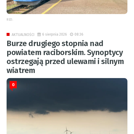
RED.
6 sierpnia 2026
08:36
AKTUALNOŚCI
Burze drugiego stopnia nad
powiatem raciborskim. Synoptycy
ostrzegają przed ulewami i silnym
wiatrem
0