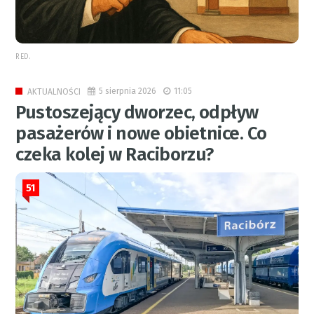
RED.
5 sierpnia 2026
11:05
AKTUALNOŚCI
Pustoszejący dworzec, odpływ
pasażerów i nowe obietnice. Co
czeka kolej w Raciborzu?
51