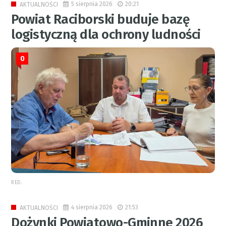
5 sierpnia 2026
20:21
AKTUALNOŚCI
Powiat Raciborski buduje bazę
logistyczną dla ochrony ludności
0
RED.
4 sierpnia 2026
21:53
AKTUALNOŚCI
Dożynki Powiatowo-Gminne 2026