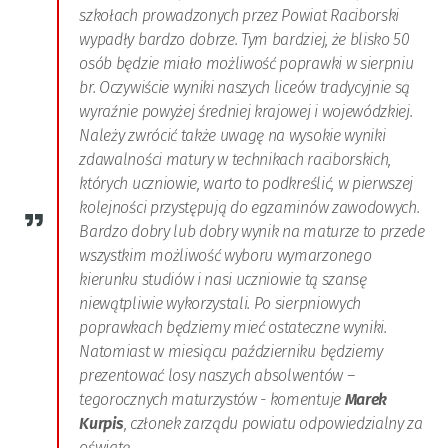
szkołach prowadzonych przez Powiat Raciborski
wypadły bardzo dobrze. Tym bardziej, że blisko 50
osób będzie miało możliwość poprawki w sierpniu
br. Oczywiście wyniki naszych liceów tradycyjnie są
wyraźnie powyżej średniej krajowej i wojewódzkiej.
Należy zwrócić także uwagę na wysokie wyniki
zdawalności matury w technikach raciborskich,
których uczniowie, warto to podkreślić, w pierwszej
kolejności przystępują do egzaminów zawodowych.
Bardzo dobry lub dobry wynik na maturze to przede
wszystkim możliwość wyboru wymarzonego
kierunku studiów i nasi uczniowie tą szansę
niewątpliwie wykorzystali. Po sierpniowych
poprawkach będziemy mieć ostateczne wyniki.
Natomiast w miesiącu październiku będziemy
prezentować losy naszych absolwentów –
tegorocznych maturzystów - komentuje
Marek
Kurpis
, członek zarządu powiatu odpowiedzialny za
oświatę.