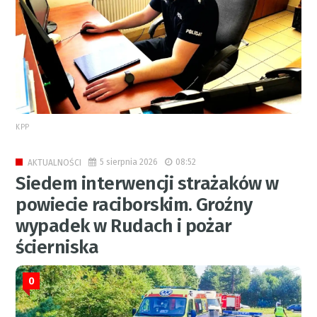
KPP
5 sierpnia 2026
08:52
AKTUALNOŚCI
Siedem interwencji strażaków w
powiecie raciborskim. Groźny
wypadek w Rudach i pożar
ścierniska
0