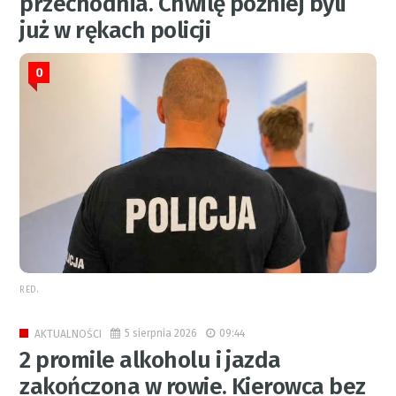
przechodnia. Chwilę później byli
już w rękach policji
0
RED.
5 sierpnia 2026
09:44
AKTUALNOŚCI
2 promile alkoholu i jazda
zakończona w rowie. Kierowca bez