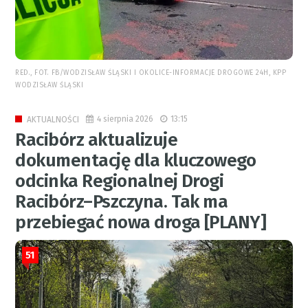
RED., FOT. FB/WODZISŁAW ŚLĄSKI I OKOLICE-INFORMACJE DROGOWE 24H, KPP
WODZISŁAW ŚLĄSKI
4 sierpnia 2026
13:15
AKTUALNOŚCI
Racibórz aktualizuje
dokumentację dla kluczowego
odcinka Regionalnej Drogi
Racibórz–Pszczyna. Tak ma
przebiegać nowa droga [PLANY]
51