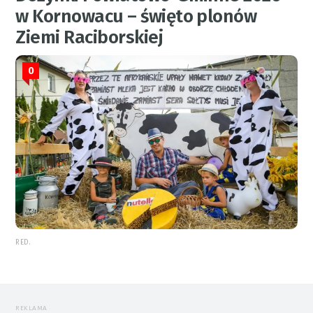
w Kornowacu – święto plonów
Ziemi Raciborskiej
0
RED.
REKLAMA