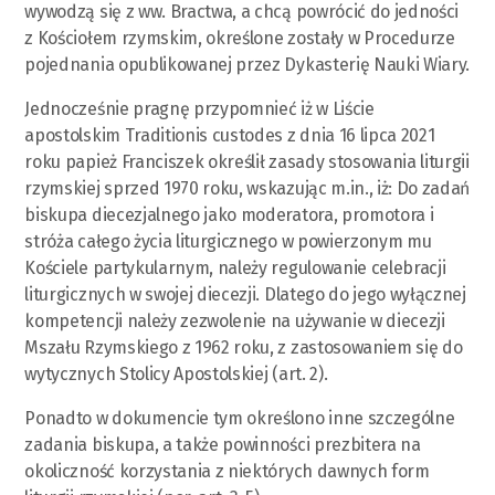
wywodzą się z ww. Bractwa, a chcą powrócić do jedności
z Kościołem rzymskim, określone zostały w Procedurze
pojednania opublikowanej przez Dykasterię Nauki Wiary.
Jednocześnie pragnę przypomnieć iż w Liście
apostolskim Traditionis custodes z dnia 16 lipca 2021
roku papież Franciszek określił zasady stosowania liturgii
rzymskiej sprzed 1970 roku, wskazując m.in., iż: Do zadań
biskupa diecezjalnego jako moderatora, promotora i
stróża całego życia liturgicznego w powierzonym mu
Kościele partykularnym, należy regulowanie celebracji
liturgicznych w swojej diecezji. Dlatego do jego wyłącznej
kompetencji należy zezwolenie na używanie w diecezji
Mszału Rzymskiego z 1962 roku, z zastosowaniem się do
wytycznych Stolicy Apostolskiej (art. 2).
Ponadto w dokumencie tym określono inne szczególne
zadania biskupa, a także powinności prezbitera na
okoliczność korzystania z niektórych dawnych form