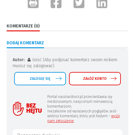
KOMENTARZE (0)
DODAJ KOMENTARZ
Autor:
Gość (Aby podpisać komentarz swoim nickiem
musisz się zalogować)
ZALOGUJ SIĘ
ZAŁÓŻ KONTO
Portal naszraciborz.pl przeciwstawia się
niestosownym, nasyconym nienawiścią
komentarzom,
niezależnie od wyrażanych poglądów. Jeśli
widzisz komentarz, który jest hejtem –
wyślij
nam zgłoszenie
.