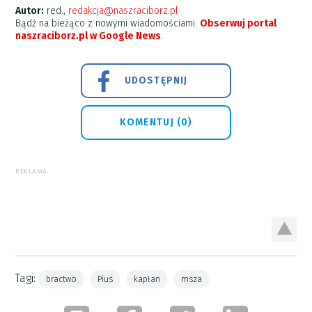
Autor:
red.,
redakcja@naszraciborz.pl
Bądź na bieżąco z nowymi wiadomościami.
Obserwuj portal
naszraciborz.pl w Google News
.
UDOSTĘPNIJ
KOMENTUJ (0)
REKLAMA
Tagi:
bractwo
Pius
kapłan
msza