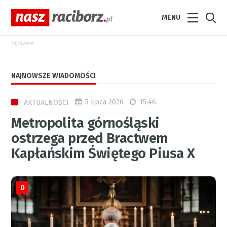
MENU
REKLAMA
NAJNOWSZE WIADOMOŚCI
5 lipca 2026
15:46
AKTUALNOŚCI
Metropolita górnośląski
ostrzega przed Bractwem
Kapłańskim Świętego Piusa X
0