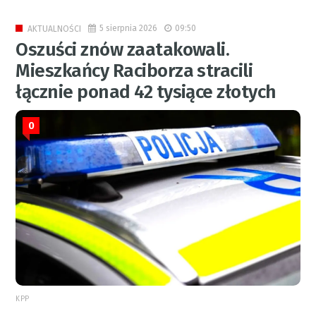
5 sierpnia 2026
09:50
AKTUALNOŚCI
Oszuści znów zaatakowali.
Mieszkańcy Raciborza stracili
łącznie ponad 42 tysiące złotych
0
KPP