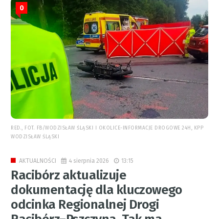
0
RED., FOT. FB/WODZISŁAW ŚLĄSKI I OKOLICE-INFORMACJE DROGOWE 24H, KPP
WODZISŁAW ŚLĄSKI
4 sierpnia 2026
13:15
AKTUALNOŚCI
Racibórz aktualizuje
dokumentację dla kluczowego
odcinka Regionalnej Drogi