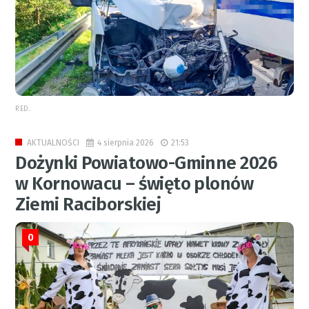
RED.
4 sierpnia 2026
21:53
AKTUALNOŚCI
Dożynki Powiatowo-Gminne 2026
w Kornowacu – święto plonów
Ziemi Raciborskiej
0