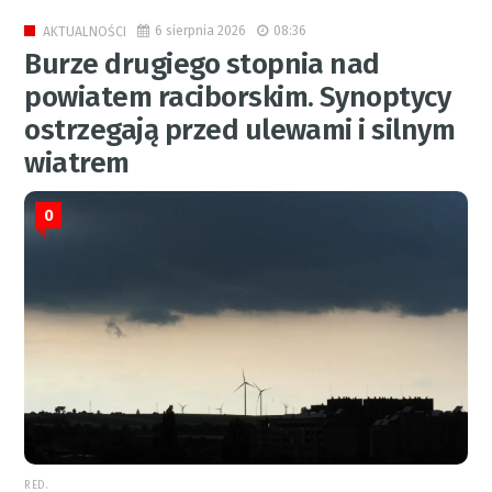
6 sierpnia 2026
08:36
AKTUALNOŚCI
Burze drugiego stopnia nad
powiatem raciborskim. Synoptycy
ostrzegają przed ulewami i silnym
wiatrem
0
RED.