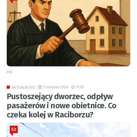
RED.
5 sierpnia 2026
11:05
AKTUALNOŚCI
Pustoszejący dworzec, odpływ
pasażerów i nowe obietnice. Co
czeka kolej w Raciborzu?
52