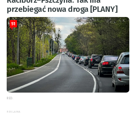
Racibórz–Pszczyna. Tak ma
przebiegać nowa droga [PLANY]
51
RED.
REKLAMA