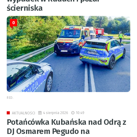
ścierniska
0
RED.
4 sierpnia 2026
10:49
AKTUALNOŚCI
Potańcówka Kubańska nad Odrą z
DJ Osmarem Pegudo na