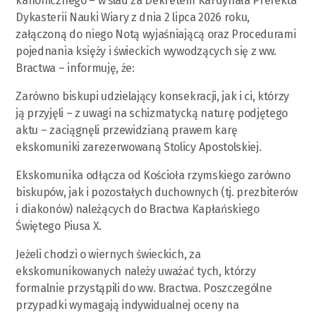
kanonicznego – w ślad za Dekretem Kardynała Prefekta
Dykasterii Nauki Wiary z dnia 2 lipca 2026 roku,
załączoną do niego Notą wyjaśniającą oraz Procedurami
pojednania księży i świeckich wywodzących się z ww.
Bractwa – informuję, że:
Zarówno biskupi udzielający konsekracji, jak i ci, którzy
ją przyjęli – z uwagi na schizmatycką naturę podjętego
aktu – zaciągnęli przewidzianą prawem karę
ekskomuniki zarezerwowaną Stolicy Apostolskiej.
Ekskomunika odłącza od Kościoła rzymskiego zarówno
biskupów, jak i pozostałych duchownych (tj. prezbiterów
i diakonów) należących do Bractwa Kapłańskiego
Świętego Piusa X.
Jeżeli chodzi o wiernych świeckich, za
ekskomunikowanych należy uważać tych, którzy
formalnie przystąpili do ww. Bractwa. Poszczególne
przypadki wymagają indywidualnej oceny na