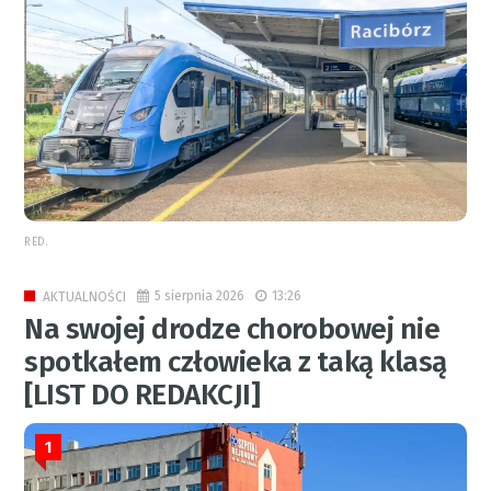
RED.
5 sierpnia 2026
13:26
AKTUALNOŚCI
Na swojej drodze chorobowej nie
spotkałem człowieka z taką klasą
[LIST DO REDAKCJI]
1