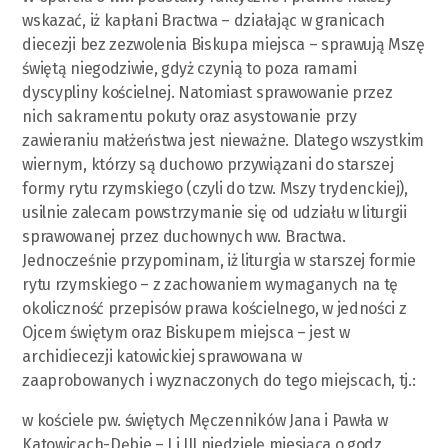
wskazać, iż kapłani Bractwa – działając w granicach
diecezji bez zezwolenia Biskupa miejsca – sprawują Mszę
świętą niegodziwie, gdyż czynią to poza ramami
dyscypliny kościelnej. Natomiast sprawowanie przez
nich sakramentu pokuty oraz asystowanie przy
zawieraniu małżeństwa jest nieważne. Dlatego wszystkim
wiernym, którzy są duchowo przywiązani do starszej
formy rytu rzymskiego (czyli do tzw. Mszy trydenckiej),
usilnie zalecam powstrzymanie się od udziału w liturgii
sprawowanej przez duchownych ww. Bractwa.
Jednocześnie przypominam, iż liturgia w starszej formie
rytu rzymskiego – z zachowaniem wymaganych na tę
okoliczność przepisów prawa kościelnego, w jedności z
Ojcem świętym oraz Biskupem miejsca – jest w
archidiecezji katowickiej sprawowana w
zaaprobowanych i wyznaczonych do tego miejscach, tj.:
w kościele pw. świętych Męczenników Jana i Pawła w
Katowicach-Dębie – I i III niedzielę miesiąca o godz.