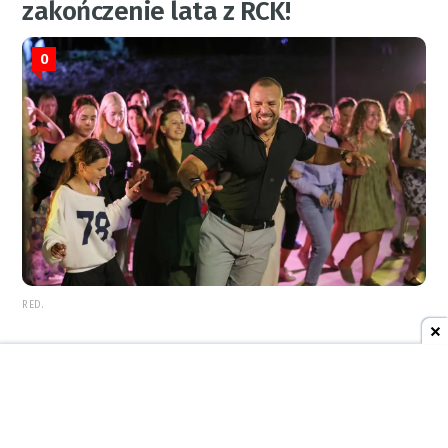
zakończenie lata z RCK!
0
RED.
6 sierpnia 2026
08:23
AKTUALNOŚCI
Zaatakowali przypadkowego
przechodnia. Chwilę później byli
już w rękach policji