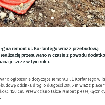
arg na remont ul. Korfantego wraz z przebudową
ej realizację przesuwano w czasie z powodu dodatk
nana jeszcze w tym roku.
wano ogłoszenie dotyczące remontu ul. Korfantego w Ra
ebudowę odcinka drogi o długości 209,6 m wraz z place
ci 150 cm. Przewidziano także remont pieszej łącznicy
.