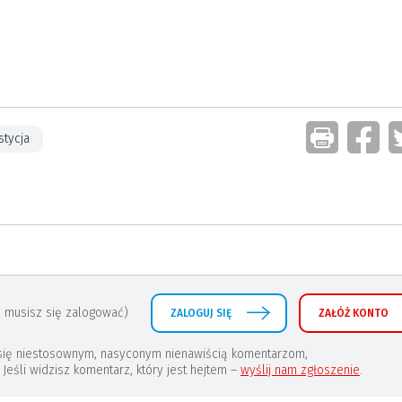
stycja
 musisz się zalogować)
ZALOGUJ SIĘ
ZAŁÓŻ KONTO
a się niestosownym, nasyconym nienawiścią komentarzom,
eśli widzisz komentarz, który jest hejtem –
wyślij nam zgłoszenie
.