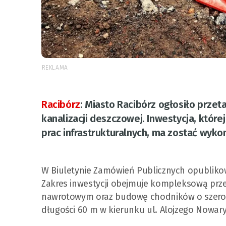
REKLAMA
Racibórz
:
Miasto Racibórz ogłosiło przet
kanalizacji deszczowej. Inwestycja, któr
prac infrastrukturalnych, ma zostać wyko
W Biuletynie Zamówień Publicznych opubliko
Zakres inwestycji obejmuje kompleksową prz
nawrotowym oraz budowę chodników o szerokoś
długości 60 m w kierunku ul. Alojzego Nowary