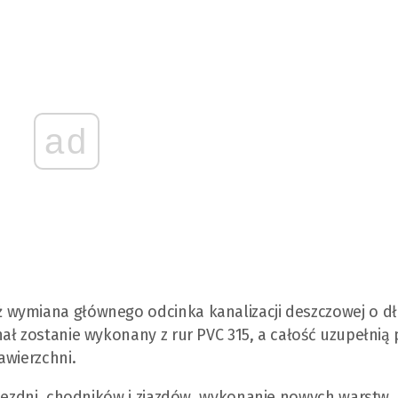
ad
 wymiana głównego odcinka kanalizacji deszczowej o dł
ał zostanie wykonany z rur PVC 315, a całość uzupełnią 
awierzchni.
 jezdni, chodników i zjazdów, wykonanie nowych warstw