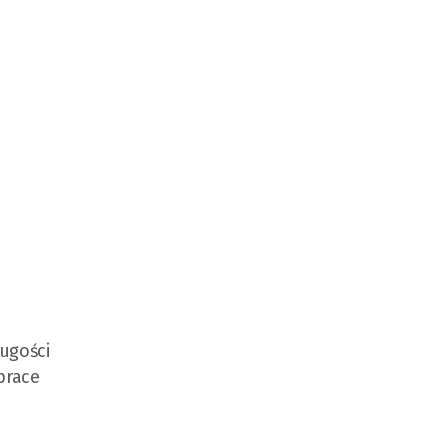
ugości
prace