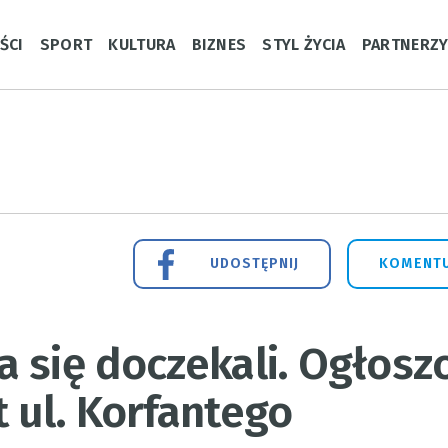
ŚCI
SPORT
KULTURA
BIZNES
STYL ŻYCIA
PARTNERZ
UDOSTĘPNIJ
KOMENTU
 się doczekali. Ogłosz
 ul. Korfantego