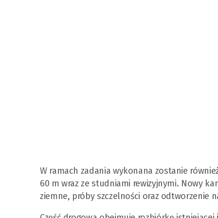
W ramach zadania wykonana zostanie również
60 m wraz ze studniami rewizyjnymi. Nowy kan
ziemne, próby szczelności oraz odtworzenie n
Część drogowa obejmuje rozbiórkę istniejącej