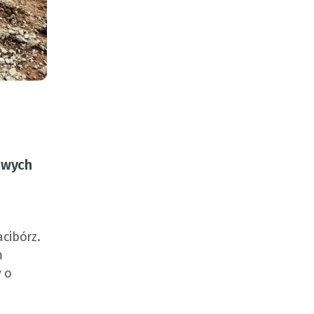
owych
cibórz.
m
 o