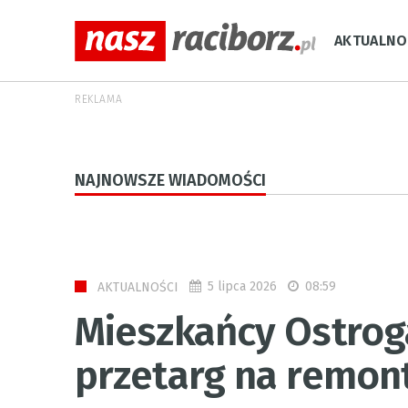
AKTUALNO
REKLAMA
NAJNOWSZE WIADOMOŚCI
5 lipca 2026
08:59
AKTUALNOŚCI
Mieszkańcy Ostroga
przetarg na remont