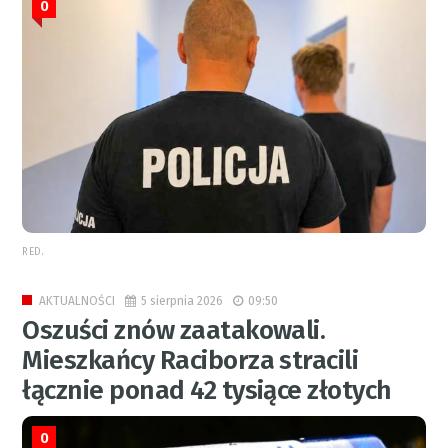
0
RED.
5 sierpnia 2026
09:50
AKTUALNOŚCI
Oszuści znów zaatakowali.
Mieszkańcy Raciborza stracili
łącznie ponad 42 tysiące złotych
0