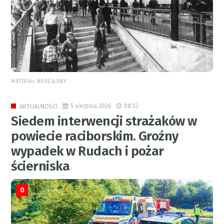
MATERIAŁ NADESŁANY
5 sierpnia 2026
08:52
AKTUALNOŚCI
Siedem interwencji strażaków w
powiecie raciborskim. Groźny
wypadek w Rudach i pożar
ścierniska
0