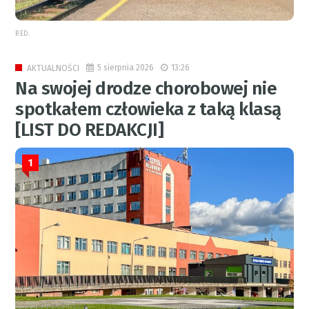
RED.
5 sierpnia 2026
13:26
AKTUALNOŚCI
Na swojej drodze chorobowej nie
spotkałem człowieka z taką klasą
[LIST DO REDAKCJI]
1