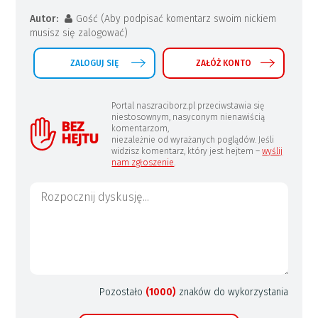
Autor:
Gość (Aby podpisać komentarz swoim nickiem
musisz się zalogować)
ZALOGUJ SIĘ
ZAŁÓŻ KONTO
Portal naszraciborz.pl przeciwstawia się
niestosownym, nasyconym nienawiścią
komentarzom,
niezależnie od wyrażanych poglądów. Jeśli
widzisz komentarz, który jest hejtem –
wyślij
nam zgłoszenie
.
Pozostało
(1000)
znaków do wykorzystania