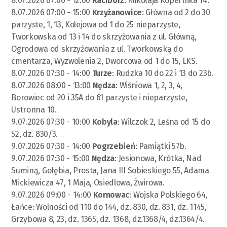
8.07.2026 07:00 - 12:00
Racibórz
: Mikołaja Kopernika 14.
8.07.2026 07:00 - 15:00
Krzyżanowice
: Główna od 2 do 30
parzyste, 1, 13, Kolejowa od 1 do 25 nieparzyste,
Tworkowska od 13 i 14 do skrzyżowania z ul. Główną,
Ogrodowa od skrzyżowania z ul. Tworkowską do
cmentarza, Wyzwolenia 2, Dworcowa od 1 do 15, LKS.
8.07.2026 07:30 - 14:00
Turze
: Rudzka 10 do 22 i 13 do 23b.
8.07.2026 08:00 - 13:00
Nędza
: Wiśniowa 1, 2, 3, 4,
Borowiec od 20 i 35A do 61 parzyste i nieparzyste,
Ustronna 10.
9.07.2026 07:30 - 10:00
Kobyla
: Wilczok 2, Leśna od 15 do
52, dz. 830/3.
9.07.2026 07:30 - 14:00
Pogrzebień
: Pamiątki 57b.
9.07.2026 07:30 - 15:00
Nędza
: Jesionowa, Krótka, Nad
Suminą, Gołębia, Prosta, Jana III Sobieskiego 55, Adama
Mickiewicza 47, 1 Maja, Osiedlowa, Żwirowa.
9.07.2026 09:00 - 14:00
Kornowac
: Wojska Polskiego 64,
Łańce: Wolności od 110 do 144, dz. 830, dz. 831, dz. 1145,
Grzybowa 8, 23, dz. 1365, dz. 1368, dz.1368/4, dz.1364/4.