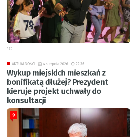
RED.
4 sierpnia 2026
22:36
AKTUALNOŚCI
Wykup miejskich mieszkań z
bonifikatą dłużej? Prezydent
kieruje projekt uchwały do
konsultacji
9