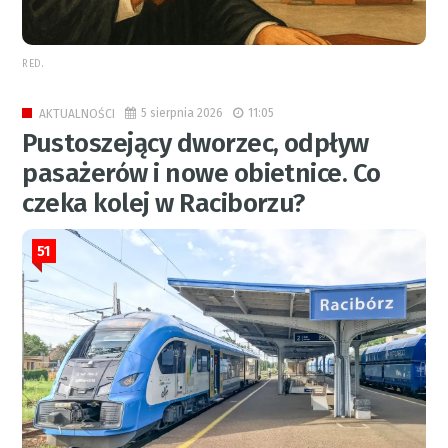
RED.
5 sierpnia 2026
11:05
AKTUALNOŚCI
Pustoszejący dworzec, odpływ
pasażerów i nowe obietnice. Co
czeka kolej w Raciborzu?
51