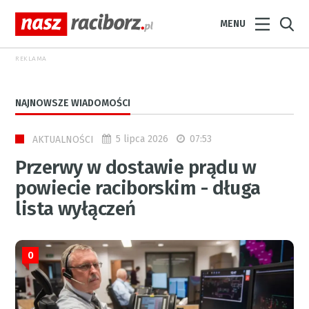
MENU
REKLAMA
NAJNOWSZE WIADOMOŚCI
5 lipca 2026
07:53
AKTUALNOŚCI
Przerwy w dostawie prądu w
powiecie raciborskim - długa
lista wyłączeń
0