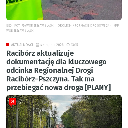
RED., FOT. FB/WODZISŁAW ŚLĄSKI I OKOLICE-INFORMACJE DROGOWE 24H, KPP
WODZISŁAW ŚLĄSKI
4 sierpnia 2026
13:15
AKTUALNOŚCI
Racibórz aktualizuje
dokumentację dla kluczowego
odcinka Regionalnej Drogi
Racibórz–Pszczyna. Tak ma
przebiegać nowa droga [PLANY]
51