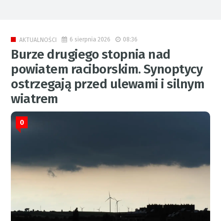
6 sierpnia 2026
08:36
AKTUALNOŚCI
Burze drugiego stopnia nad
powiatem raciborskim. Synoptycy
ostrzegają przed ulewami i silnym
wiatrem
0