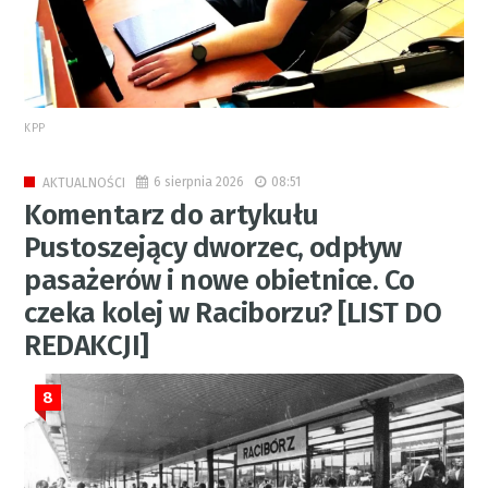
KPP
6 sierpnia 2026
08:51
AKTUALNOŚCI
Komentarz do artykułu
Pustoszejący dworzec, odpływ
pasażerów i nowe obietnice. Co
czeka kolej w Raciborzu? [LIST DO
REDAKCJI]
8