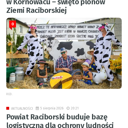
w Kornowacu – święto plonów
Ziemi Raciborskiej
0
RED.
5 sierpnia 2026
20:21
AKTUALNOŚCI
Powiat Raciborski buduje bazę
logistyczną dla ochrony ludności