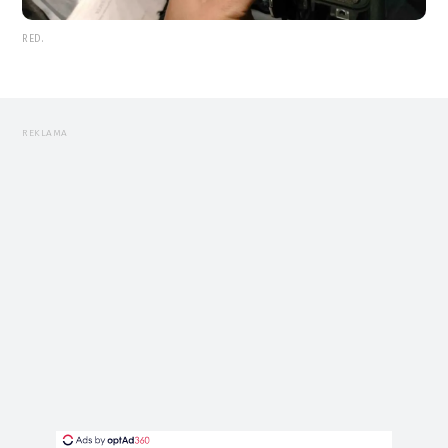
RED.
REKLAMA