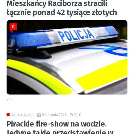
Mieszkańcy Raciborza stracili
łącznie ponad 42 tysiące złotych
0
KPP
5 sierpnia 2026
21:11
AKTUALNOŚCI
Pirackie fire-show na wodzie.
Jedyne takie przedstawienie w