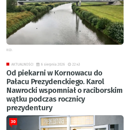
RED.
6 sierpnia 2026
22:43
AKTUALNOŚCI
Od piekarni w Kornowacu do
Pałacu Prezydenckiego. Karol
Nawrocki wspomniał o raciborskim
wątku podczas rocznicy
prezydentury
30