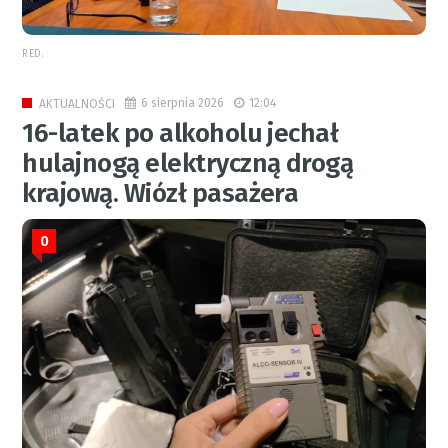
RED.
6 sierpnia 2026
12:04
AKTUALNOŚCI
16-latek po alkoholu jechał
hulajnogą elektryczną drogą
krajową. Wiózł pasażera
0