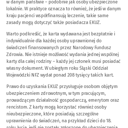
w danym państwie – podobnie jak osoby ubezpieczone
lokalnie. W praktyce oznacza to również, że jeśli w danym
kraju pacjenci współfinansują leczenie, takie same
zasady mogą dotyczyć także posiadacza EKUZ.
Warto podkreślić, że karta wydawana jest bezpłatnie i
indywidualnie dla każdej osoby uprawnionej do
świadczeń finansowanych przez Narodowy Fundusz
Zdrowia. Nie istnieje możliwość wydania jednej wspólnej
karty dla całej rodziny – każdy jej członek musi posiadać
własny dokument. W ubiegłym roku Śląski Oddział
Wojewódzki NFZ wydał ponad 208 tysięcy takich kart.
Prawo do uzyskania EKUZ przysługuje osobom objętym
ubezpieczeniem zdrowotnym, w tym pracującym,
prowadzącym działalność gospodarczą, emerytom oraz
rencistom. Z karty mogą korzystać również osoby
nieubezpieczone, które posiadają szczególne
uprawnienia do świadczeń, na przykład dzieci do 18.
roku życia, jeśli nie zostały zgłoszone do ubezpieczenia