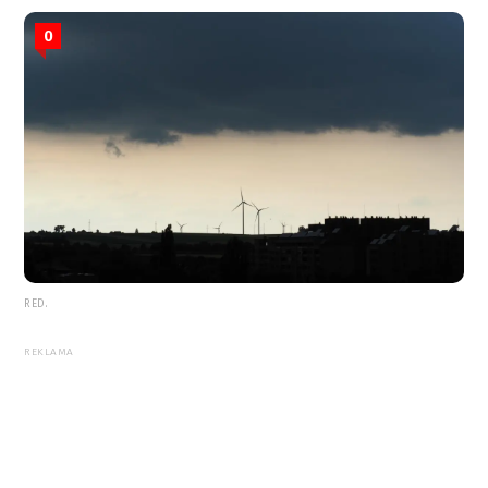
0
RED.
REKLAMA