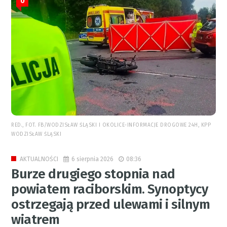
0
RED., FOT. FB/WODZISŁAW ŚLĄSKI I OKOLICE-INFORMACJE DROGOWE 24H, KPP
WODZISŁAW ŚLĄSKI
6 sierpnia 2026
08:36
AKTUALNOŚCI
Burze drugiego stopnia nad
powiatem raciborskim. Synoptycy
ostrzegają przed ulewami i silnym
wiatrem