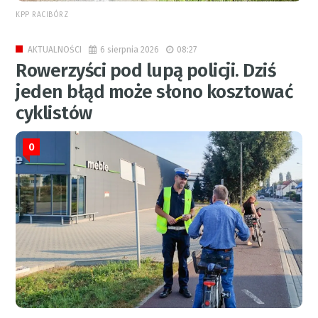
KPP RACIBÓRZ
6 sierpnia 2026
08:27
AKTUALNOŚCI
Rowerzyści pod lupą policji. Dziś
jeden błąd może słono kosztować
cyklistów
0