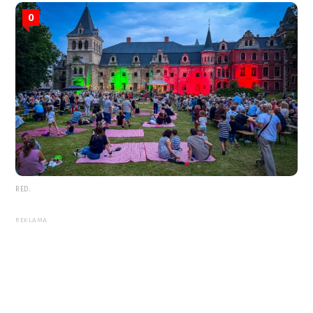
0
RED.
REKLAMA