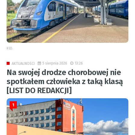
RED.
5 sierpnia 2026
13:26
AKTUALNOŚCI
Na swojej drodze chorobowej nie
spotkałem człowieka z taką klasą
[LIST DO REDAKCJI]
1