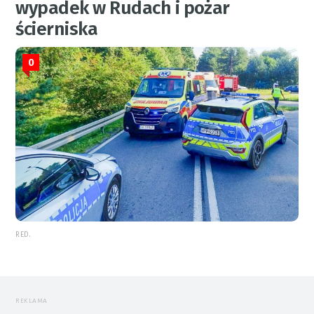
wypadek w Rudach i pożar
ścierniska
0
RED.
REKLAMA