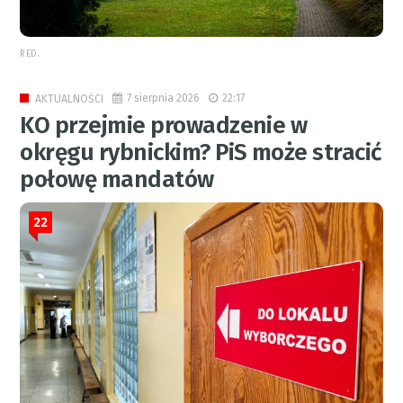
RED.
7 sierpnia 2026
22:17
AKTUALNOŚCI
KO przejmie prowadzenie w
okręgu rybnickim? PiS może stracić
połowę mandatów
22