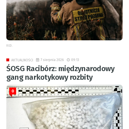
RED.
7 sierpnia 2026
09:13
AKTUALNOŚCI
ŚOSG Racibórz: międzynarodowy
gang narkotykowy rozbity
0