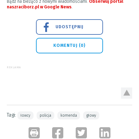
Bądź na bieżąco z nowymi wiadomościami.
Obserwuj portal
naszraciborz.pl w Google News
.
UDOSTĘPNIJ
KOMENTUJ (0)
REKLAMA
Tagi:
łowcy
policja
komenda
głowy