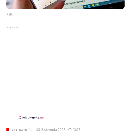
RED.
REKLAMA
8 sierpnia 2026
13:25
AKTUALNOŚCI