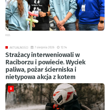
RED.
7 sierpnia 2026
12:14
AKTUALNOŚCI
Strażacy interweniowali w
Raciborzu i powiecie. Wyciek
paliwa, pożar ścierniska i
nietypowa akcja z kotem
0