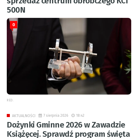
sprzedaż centrum obróbczego KCI
500N
0
RED.
7 sierpnia 2026
18:42
AKTUALNOŚCI
Dożynki Gminne 2026 w Zawadzie
Książęcej. Sprawdź program święta