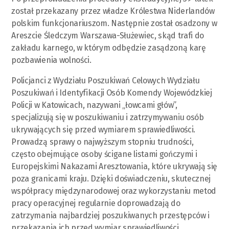
został przekazany przez władze Królestwa Niderlandów
polskim funkcjonariuszom. Następnie został osadzony w
Areszcie Śledczym Warszawa-Służewiec, skąd trafi do
zakładu karnego, w którym odbędzie zasądzoną karę
pozbawienia wolności.
Policjanci z Wydziału Poszukiwań Celowych Wydziału
Poszukiwań i Identyfikacji Osób Komendy Wojewódzkiej
Policji w Katowicach, nazywani „łowcami głów”,
specjalizują się w poszukiwaniu i zatrzymywaniu osób
ukrywających się przed wymiarem sprawiedliwości.
Prowadzą sprawy o najwyższym stopniu trudności,
często obejmujące osoby ścigane listami gończymi i
Europejskimi Nakazami Aresztowania, które ukrywają się
poza granicami kraju. Dzięki doświadczeniu, skutecznej
współpracy międzynarodowej oraz wykorzystaniu metod
pracy operacyjnej regularnie doprowadzają do
zatrzymania najbardziej poszukiwanych przestępców i
przekazania ich przed wymiar sprawiedliwości.