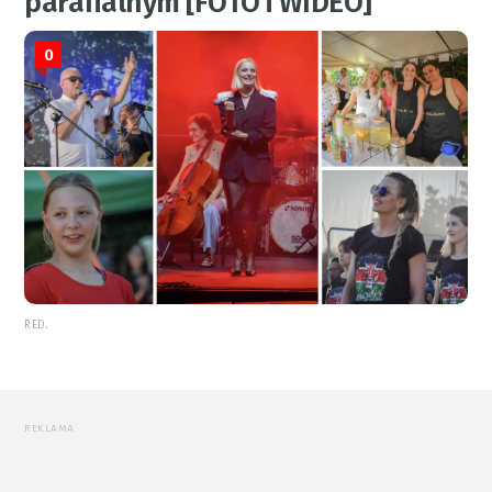
parafialnym [FOTO i WIDEO]
0
RED.
REKLAMA