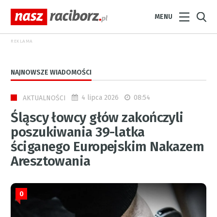
MENU
REKLAMA
NAJNOWSZE WIADOMOŚCI
4 lipca 2026
08:54
AKTUALNOŚCI
Śląscy łowcy głów zakończyli
poszukiwania 39-latka
ściganego Europejskim Nakazem
Aresztowania
0