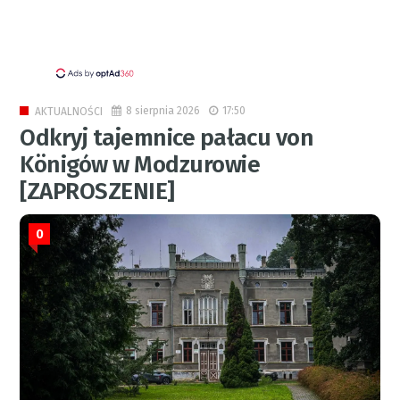
8 sierpnia 2026
17:50
AKTUALNOŚCI
Odkryj tajemnice pałacu von
Königów w Modzurowie
[ZAPROSZENIE]
0