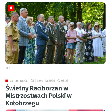
0
RED.
7 sierpnia 2026
08:25
AKTUALNOŚCI
Świetny Raciborzan w
Mistrzostwach Polski w
Kołobrzegu