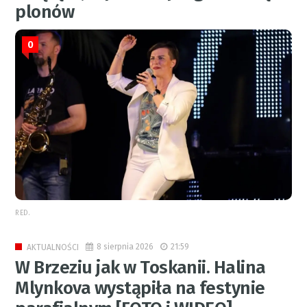
plonów
0
RED.
8 sierpnia 2026
21:59
AKTUALNOŚCI
W Brzeziu jak w Toskanii. Halina
Mlynkova wystąpiła na festynie