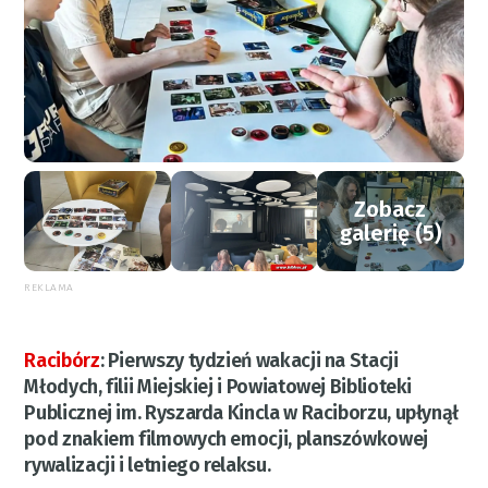
Zobacz
galerię (5)
REKLAMA
Racibórz
:
Pierwszy tydzień wakacji na Stacji
Młodych, filii Miejskiej i Powiatowej Biblioteki
Publicznej im. Ryszarda Kincla w Raciborzu, upłynął
pod znakiem filmowych emocji, planszówkowej
rywalizacji i letniego relaksu.