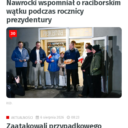
Nawrocki wspomniał o raciborskim
wątku podczas rocznicy
prezydentury
30
RED.
6 sierpnia 2026
08:23
AKTUALNOŚCI
Zaatakowali przypadkowego