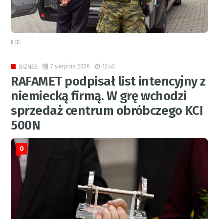
RED.
7 sierpnia 2026
12:42
BIZNES
RAFAMET podpisał list intencyjny z
niemiecką firmą. W grę wchodzi
sprzedaż centrum obróbczego KCI
500N
0