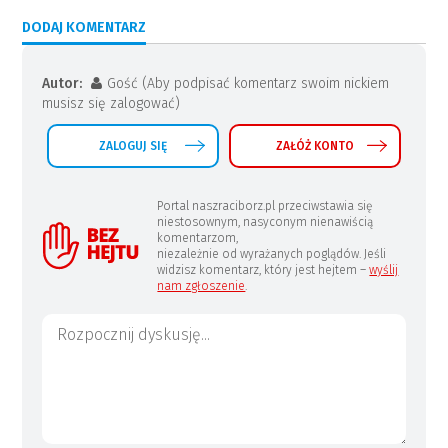
DODAJ KOMENTARZ
Autor:
Gość (Aby podpisać komentarz swoim nickiem
musisz się zalogować)
ZALOGUJ SIĘ
ZAŁÓŻ KONTO
Portal naszraciborz.pl przeciwstawia się
niestosownym, nasyconym nienawiścią
komentarzom,
niezależnie od wyrażanych poglądów. Jeśli
widzisz komentarz, który jest hejtem –
wyślij
nam zgłoszenie
.