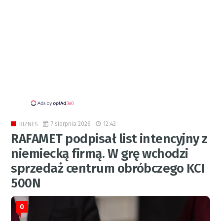
7 sierpnia 2026
12:42
BIZNES
RAFAMET podpisał list intencyjny z
niemiecką firmą. W grę wchodzi
sprzedaż centrum obróbczego KCI
500N
0