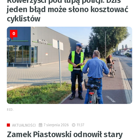
Rowerzyści pod lupą policji. Dziś
jeden błąd może słono kosztować
cyklistów
0
RED.
7 sierpnia 2026
11:37
AKTUALNOŚCI
Zamek Piastowski odnowił stary