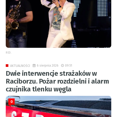
RED.
6 sierpnia 2026
09:51
AKTUALNOŚCI
Dwie interwencje strażaków w
Raciborzu. Pożar rozdzielni i alarm
czujnika tlenku węgla
0