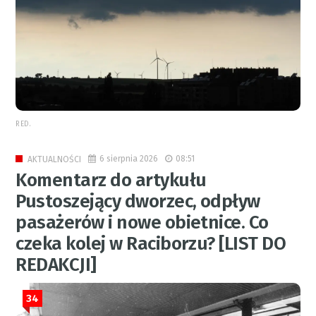
RED.
6 sierpnia 2026
08:51
AKTUALNOŚCI
Komentarz do artykułu
Pustoszejący dworzec, odpływ
pasażerów i nowe obietnice. Co
czeka kolej w Raciborzu? [LIST DO
REDAKCJI]
34