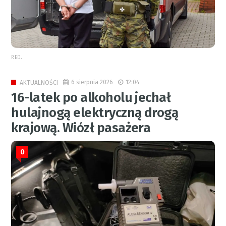
RED.
6 sierpnia 2026
12:04
AKTUALNOŚCI
16-latek po alkoholu jechał
hulajnogą elektryczną drogą
krajową. Wiózł pasażera
0