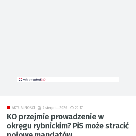
7 sierpnia 2026
22:17
AKTUALNOŚCI
KO przejmie prowadzenie w
okręgu rybnickim? PiS może stracić
połowę mandatów