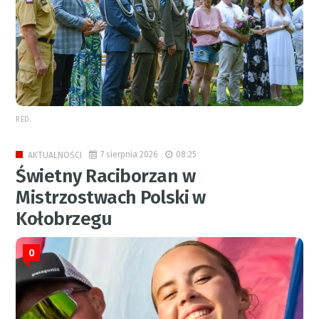
RED.
7 sierpnia 2026
08:25
AKTUALNOŚCI
Świetny Raciborzan w
Mistrzostwach Polski w
Kołobrzegu
0