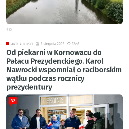
RED.
6 sierpnia 2026
22:43
AKTUALNOŚCI
Od piekarni w Kornowacu do
Pałacu Prezydenckiego. Karol
Nawrocki wspomniał o raciborskim
wątku podczas rocznicy
prezydentury
32