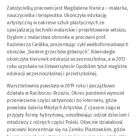
Założycielką pracowni jest Magdalena Franica – malarka,
nauczycielka i terapeutka. Ukończyła edukację
artystyczną w zakresie sztuk plastycznych ze
specjalizacją techniki malarskie i projektowanie witrażu.
Dyplom z malarstwa obroniła w pracowni prof.
Kazimierza Cieślika, prezentując cykl wielkoformatowych
obrazów „Siedem grzechów głównych”. Równolegle
ukończyła kierunek edukacja wczesnoszkolna, a w 2013
roku uzyskała na Uniwersytecie Opolskim tytuł magistra
edukacji wczesnoszkolnej i przedszkolnej.
Warsztatownia powstała w 2019 roku i początkowo
działała w Raciborzu-Brzeziu. Okres pandemii wymusił
przeniesienie części aktywności do internetu, gdzie
powstała Galeria Młodych Artystów. Z czasem zajęcia
przyjęły formę hybrydową, umożliwiając udział dzieciom i
młodzieży z różnych części Polski. Obecnie działalność
pracowni koncentruje się na Zamku Piastowskim, gdzie