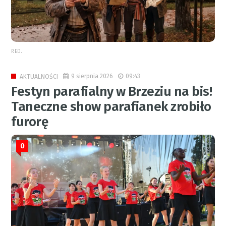
RED.
9 sierpnia 2026
09:43
AKTUALNOŚCI
Festyn parafialny w Brzeziu na bis!
Taneczne show parafianek zrobiło
furorę
0