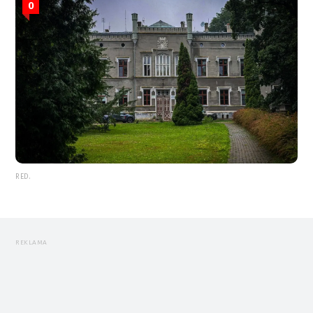
0
RED.
REKLAMA