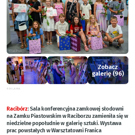
Zobacz
galerię (96)
REKLAMA
Racibórz
:
Sala konferencyjna zamkowej słodowni
na Zamku Piastowskim w Raciborzu zamieniła się w
niedzielne popołudnie w galerię sztuki. Wystawa
prac powstałych w Warsztatowni Franica