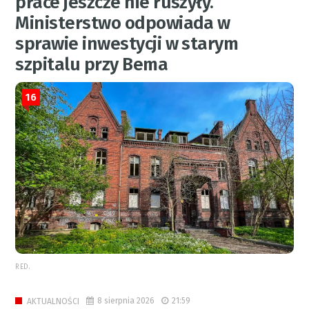
prace jeszcze nie ruszyły.
Ministerstwo odpowiada w
sprawie inwestycji w starym
szpitalu przy Bema
16
RED.
8 sierpnia 2026
21:59
AKTUALNOŚCI