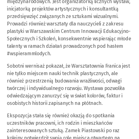
międzynarodowych. Jest organizatorką licznych wystaw,
inicjatorką projektów artystycznych i konsultantką
przedsięwzięć związanych ze sztukami wizualnymi.
Prowadzi również warsztaty dla nauczycieli z zakresu
plastyki w Warszawskim Centrum Innowacji Edukacyjno-
Społecznych i Szkoleń, konsekwentnie wspierając młode
talenty w ramach działań prowadzonych pod hasłem
#wspierammlodych.
Sobotni wernisaż pokazał, że Warsztatownia Franica jest
nie tylko miejscem nauki technik plastycznych, ale
również przestrzenią budowania wrażliwości, odwagi
twórczej i indywidualnego rozwoju. Wystawa pozwoliła
odwiedzającym zanurzyć się w świat kolorów, faktur i
osobistych historii zapisanych na płótnach.
Ekspozycja stała się również okazją do spotkania
uczestników pracowni, ich rodzin i mieszkańców
zainteresowanych sztuką. Zamek Piastowski po raz
kolejny potwierdził swoją rolę miejsca otwartego na