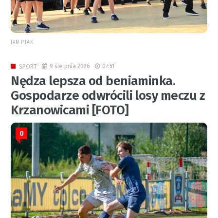
JAN PTAK
9 sierpnia 2026
07:51
SPORT
Nędza lepsza od beniaminka.
Gospodarze odwrócili losy meczu z
Krzanowicami [FOTO]
0