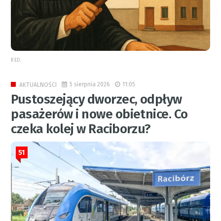
RED.
5 sierpnia 2026
11:05
AKTUALNOŚCI
Pustoszejący dworzec, odpływ
pasażerów i nowe obietnice. Co
czeka kolej w Raciborzu?
51