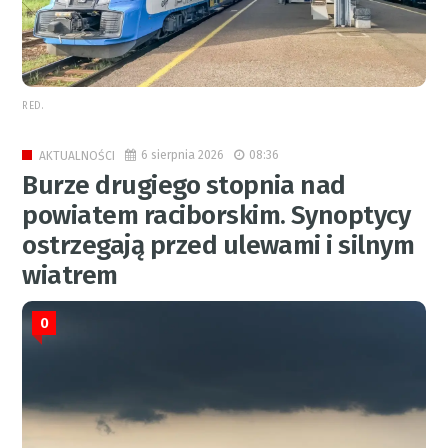
RED.
6 sierpnia 2026
08:36
AKTUALNOŚCI
Burze drugiego stopnia nad
powiatem raciborskim. Synoptycy
ostrzegają przed ulewami i silnym
wiatrem
0