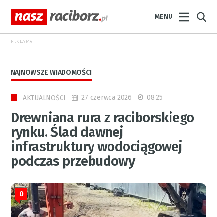
MENU
REKLAMA
NAJNOWSZE WIADOMOŚCI
27 czerwca 2026
08:25
AKTUALNOŚCI
Drewniana rura z raciborskiego
rynku. Ślad dawnej
infrastruktury wodociągowej
podczas przebudowy
0