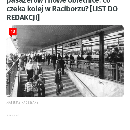
pasażerów i nowe obietnice. Co
czeka kolej w Raciborzu? [LIST DO
REDAKCJI]
13
MATERIAŁ NADESŁANY
REKLAMA