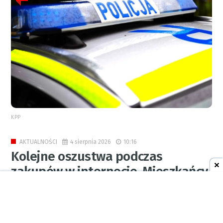
KPP
4 sierpnia 2026
10:16
AKTUALNOŚCI
Kolejne oszustwa podczas
zakupów w internecie. Mieszkańcy
stracili pieniądze
0