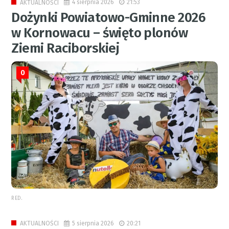
4 sierpnia 2026
21:53
AKTUALNOŚCI
Dożynki Powiatowo-Gminne 2026
w Kornowacu – święto plonów
Ziemi Raciborskiej
0
RED.
5 sierpnia 2026
20:21
AKTUALNOŚCI