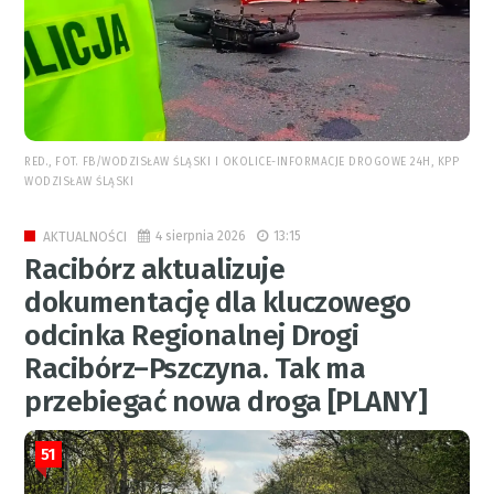
RED., FOT. FB/WODZISŁAW ŚLĄSKI I OKOLICE-INFORMACJE DROGOWE 24H, KPP
WODZISŁAW ŚLĄSKI
4 sierpnia 2026
13:15
AKTUALNOŚCI
Racibórz aktualizuje
dokumentację dla kluczowego
odcinka Regionalnej Drogi
Racibórz–Pszczyna. Tak ma
przebiegać nowa droga [PLANY]
51