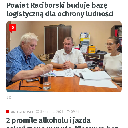
Powiat Raciborski buduje bazę
logistyczną dla ochrony ludności
0
RED.
5 sierpnia 2026
09:44
AKTUALNOŚCI
2 promile alkoholu i jazda