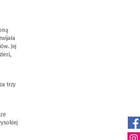
ioną
zwijała
ów. Jej
ieci,
za trzy
 ze
wysokiej