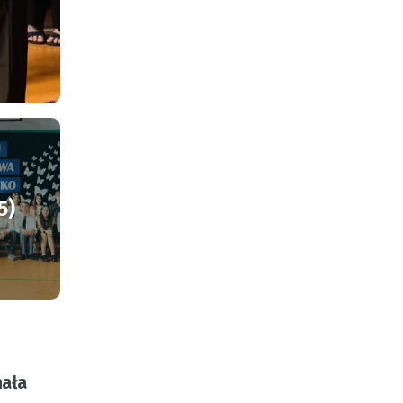
5)
nała