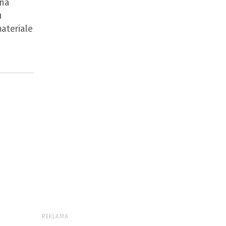
 na
u
ateriale
REKLAMA