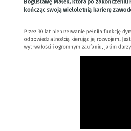
Bogusławę Małek, która po zakończeniu r
kończąc swoją wieloletnią karierę zawodo
Przez 30 lat nieprzerwanie pełniła funkcję dy
odpowiedzialnością kierując jej rozwojem. Jes
wytrwałości i ogromnym zaufaniu, jakim darzy