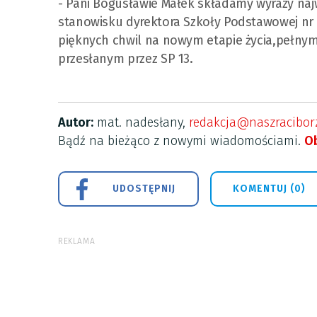
- Pani Bogusławie Małek składamy wyrazy najw
stanowisku dyrektora Szkoły Podstawowej nr 
pięknych chwil na nowym etapie życia,pełnym 
przesłanym przez SP 13.
Autor:
mat. nadesłany,
redakcja@naszraciborz
Bądź na bieżąco z nowymi wiadomościami.
Ob
UDOSTĘPNIJ
KOMENTUJ (0)
REKLAMA