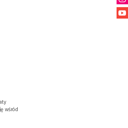
aty
ję wśród