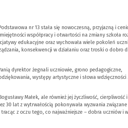
dstawowa nr 13 stała się nowoczesną, przyjazną i cen
umiejętności współpracy i otwartości na zmiany szkoła ro
nicjatywy edukacyjne oraz wychowała wiele pokoleń uczni
dzania, konsekwencji w działaniu oraz troski o dobro dz
Panią dyrektor żegnali uczniowie, grono pedagogiczne,
podziękowania, występy artystyczne i słowa wdzięczności 
ogusławy Małek, ale również jej życzliwość, cierpliwość i
ez 30 lat z wytrwałością pokonywała wyzwania związane
 tracąc z oczu tego, co najważniejsze – dobra uczniów i 