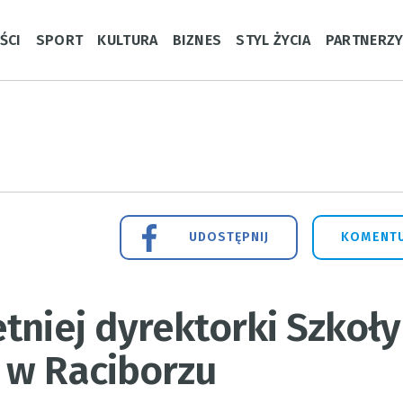
ŚCI
SPORT
KULTURA
BIZNES
STYL ŻYCIA
PARTNERZ
UDOSTĘPNIJ
KOMENTU
tniej dyrektorki Szkoły
 w Raciborzu