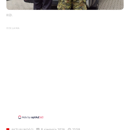
RED.
REKLAMA
8 sierpnia 2026
21:59
AKTUALNOŚCI