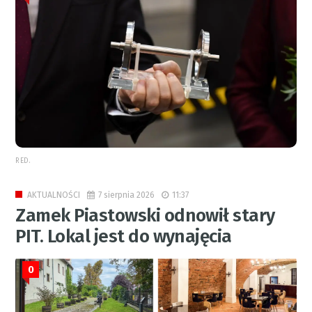
RED.
7 sierpnia 2026
11:37
AKTUALNOŚCI
Zamek Piastowski odnowił stary
PIT. Lokal jest do wynajęcia
0