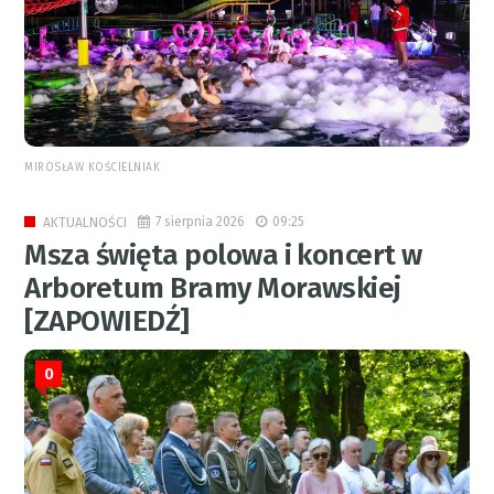
MIROSŁAW KOŚCIELNIAK
7 sierpnia 2026
09:25
AKTUALNOŚCI
Msza święta polowa i koncert w
Arboretum Bramy Morawskiej
[ZAPOWIEDŹ]
0