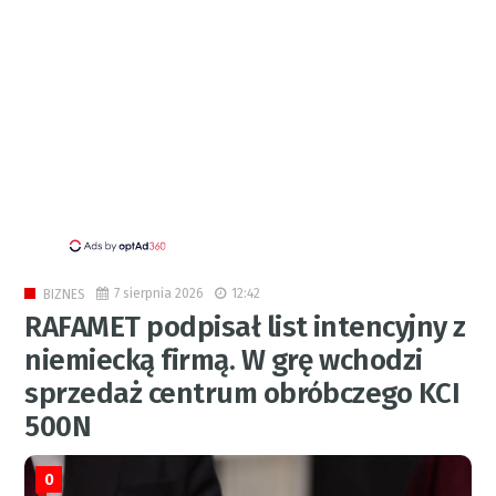
7 sierpnia 2026
12:42
BIZNES
RAFAMET podpisał list intencyjny z
niemiecką firmą. W grę wchodzi
sprzedaż centrum obróbczego KCI
500N
0