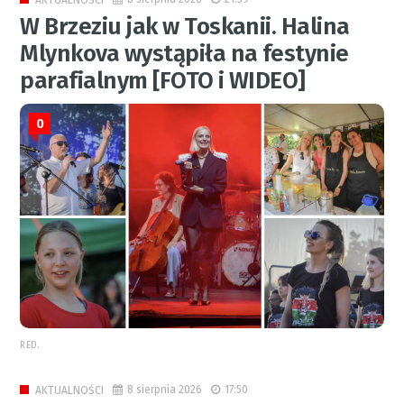
W Brzeziu jak w Toskanii. Halina
Mlynkova wystąpiła na festynie
parafialnym [FOTO i WIDEO]
0
RED.
8 sierpnia 2026
17:50
AKTUALNOŚCI