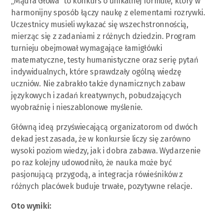
„Mądra Głowa” to konkurs o unikalnej formule, który w
harmonijny sposób łączy naukę z elementami rozrywki.
Uczestnicy musieli wykazać się wszechstronnością,
mierząc się z zadaniami z różnych dziedzin. Program
turnieju obejmował wymagające łamigłówki
matematyczne, testy humanistyczne oraz serię pytań
indywidualnych, które sprawdzały ogólną wiedzę
uczniów. Nie zabrakło także dynamicznych zabaw
językowych i zadań kreatywnych, pobudzających
wyobraźnię i nieszablonowe myślenie.
Główną ideą przyświecającą organizatorom od dwóch
dekad jest zasada, że w konkursie liczy się zarówno
wysoki poziom wiedzy, jak i dobra zabawa. Wydarzenie
po raz kolejny udowodniło, że nauka może być
pasjonującą przygodą, a integracja rówieśników z
różnych placówek buduje trwałe, pozytywne relacje.
Oto wyniki: