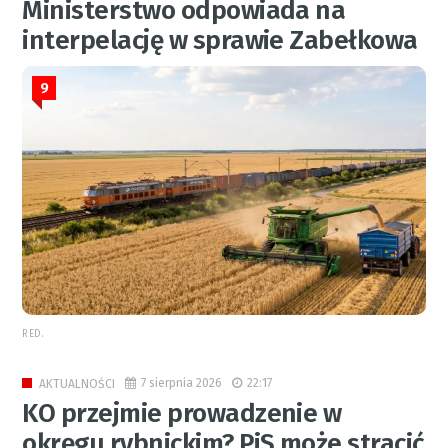
Ministerstwo odpowiada na
interpelację w sprawie Zabełkowa
9
RED.
7 sierpnia 2026
22:17
AKTUALNOŚCI
KO przejmie prowadzenie w
okręgu rybnickim? PiS może stracić