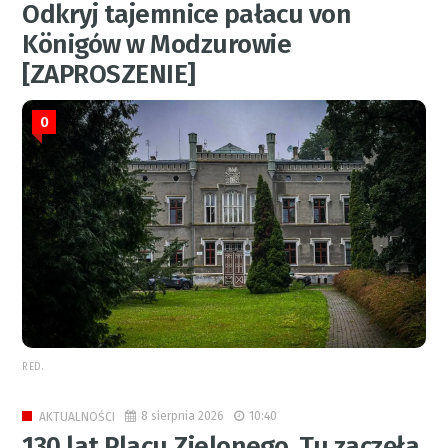
Odkryj tajemnice pałacu von
Königów w Modzurowie
[ZAPROSZENIE]
0
RED.
8 sierpnia 2026
10:40
AKTUALNOŚCI
130 lat Placu Zielonego. Tu zaczęła