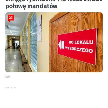
połowę mandatów
23
RED.
REKLAMA