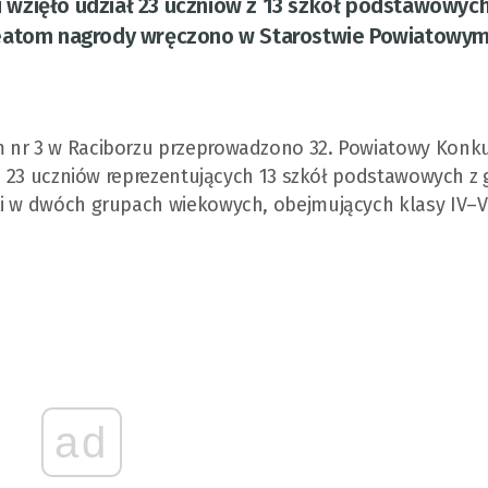
ji wzięło udział 23 uczniów z 13 szkół podstawowych
reatom nagrody wręczono w Starostwie Powiatowy
m nr 3 w Raciborzu przeprowadzono 32. Powiatowy Konk
yło 23 uczniów reprezentujących 13 szkół podstawowych z
li w dwóch grupach wiekowych, obejmujących klasy IV–V
ad