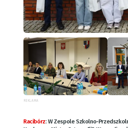
REKLAMA
Racibórz
:
W Zespole Szkolno-Przedszkoln