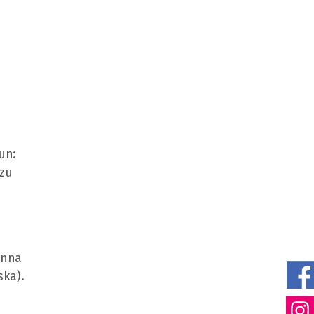
un:
rzu
anna
ska).