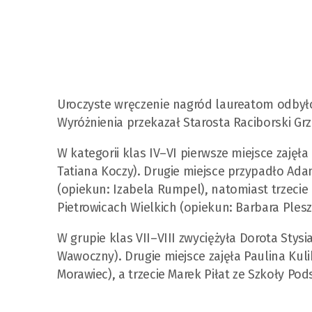
Uroczyste wręczenie nagród laureatom odbyło
Wyróżnienia przekazał Starosta Raciborski G
W kategorii klas IV–VI pierwsze miejsce zajęł
Tatiana Koczy). Drugie miejsce przypadło Ad
(opiekun: Izabela Rumpel), natomiast trzecie
Pietrowicach Wielkich (opiekun: Barbara Ples
W grupie klas VII–VIII zwyciężyła Dorota Stys
Wawoczny). Drugie miejsce zajęła Paulina Kul
Morawiec), a trzecie Marek Piłat ze Szkoły P