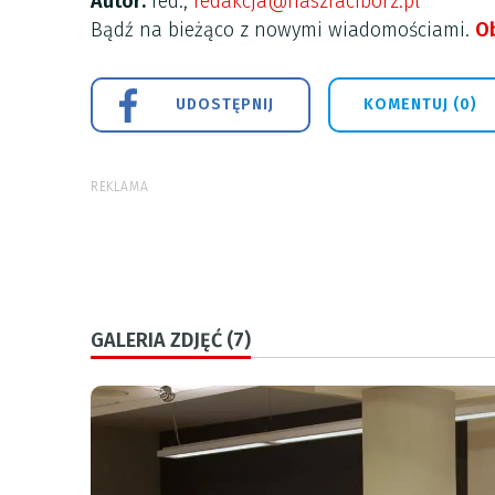
Autor:
red.,
redakcja@naszraciborz.pl
Bądź na bieżąco z nowymi wiadomościami.
Ob
UDOSTĘPNIJ
KOMENTUJ (0)
REKLAMA
GALERIA ZDJĘĆ (7)