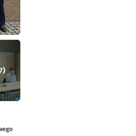
7)
owego