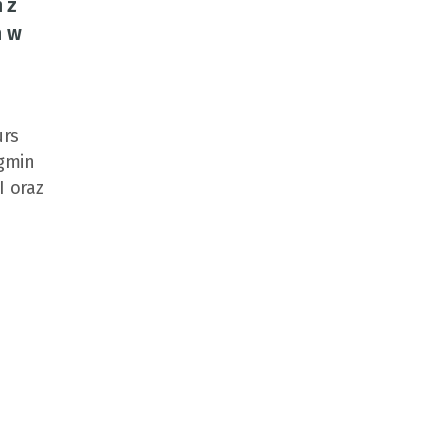
 z
m w
urs
 gmin
I oraz