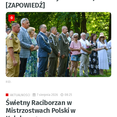
[ZAPOWIEDŹ]
0
RED.
7 sierpnia 2026
08:25
AKTUALNOŚCI
Świetny Raciborzan w
Mistrzostwach Polski w