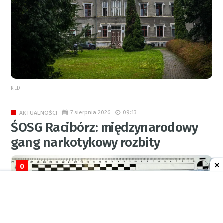
RED.
7 sierpnia 2026
09:13
AKTUALNOŚCI
ŚOSG Racibórz: międzynarodowy
gang narkotykowy rozbity
0