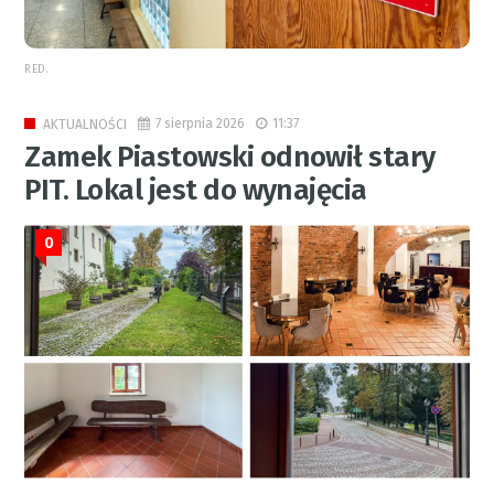
RED.
7 sierpnia 2026
11:37
AKTUALNOŚCI
Zamek Piastowski odnowił stary
PIT. Lokal jest do wynajęcia
0