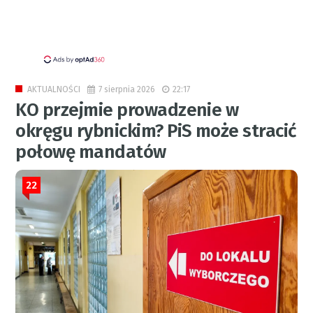
7 sierpnia 2026
22:17
AKTUALNOŚCI
KO przejmie prowadzenie w
okręgu rybnickim? PiS może stracić
połowę mandatów
22