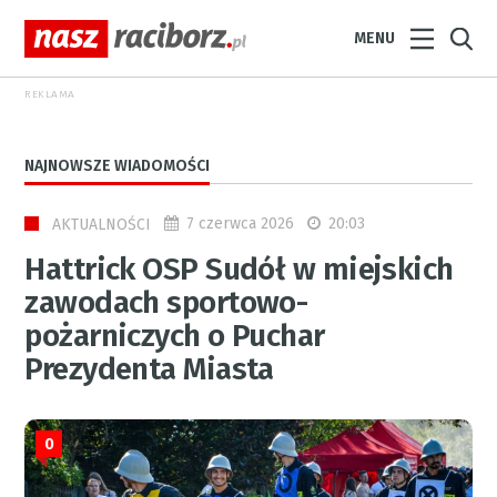
MENU
REKLAMA
NAJNOWSZE WIADOMOŚCI
7 czerwca 2026
20:03
AKTUALNOŚCI
Hattrick OSP Sudół w miejskich
zawodach sportowo-
pożarniczych o Puchar
Prezydenta Miasta
0