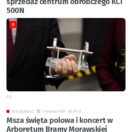
sprzedaż centrum obróbczego KCI
500N
0
RED.
7 sierpnia 2026
09:25
AKTUALNOŚCI
Msza święta polowa i koncert w
Arboretum Bramy Morawskiej