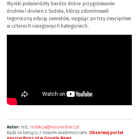
Wyniki potwierdziły bardzo dobre przygotowanie
druhów i druhen z Sudoła, którzy zdominowali
tegoroczną edycję zawodów, sięgając po trzy zwycięstwa
w czterech rozegranych kategoriach.
Autor:
red.,
redakcja@naszraciborz.pl
Bądź na bieżąco z nowymi wiadomościami.
Obserwuj portal
naszraciborz.pl w Google News
.