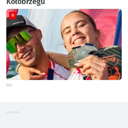
Kołobrzegu
0
RED.
REKLAMA