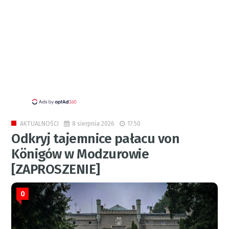
8 sierpnia 2026
17:50
AKTUALNOŚCI
Odkryj tajemnice pałacu von
Königów w Modzurowie
[ZAPROSZENIE]
0