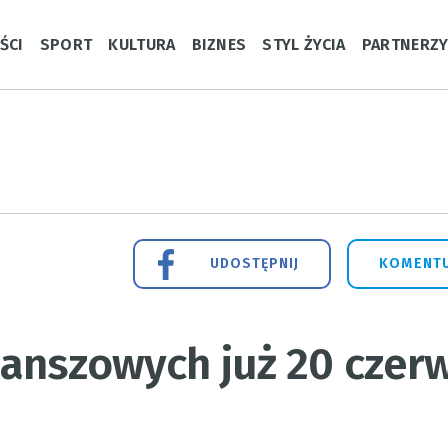
ŚCI
SPORT
KULTURA
BIZNES
STYL ŻYCIA
PARTNERZ
UDOSTĘPNIJ
KOMENTU
Planszowych już 20 czer