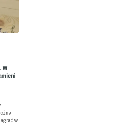
… W
amieni
y
można
zagrać w