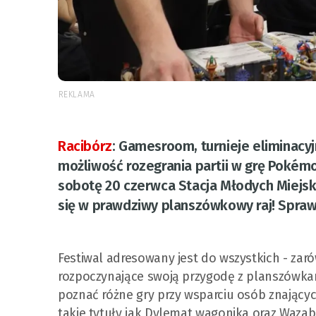
REKLAMA
Racibórz
:
Gamesroom, turnieje eliminacyj
możliwość rozegrania partii w grę Pokémo
sobotę 20 czerwca Stacja Młodych Miejski
się w prawdziwy planszówkowy raj! Spraw
Festiwal adresowany jest do wszystkich - zar
rozpoczynające swoją przygodę z planszówka
poznać różne gry przy wsparciu osób znających
takie tytuły jak Dylemat wagonika oraz Wazabi