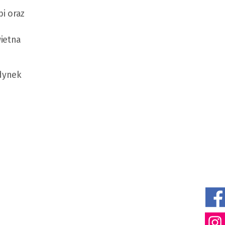
bi oraz
wietna
udynek