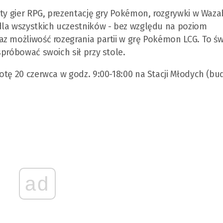
aty gier RPG, prezentację gry Pokémon, rozgrywki w Waza
dla wszystkich uczestników - bez względu na poziom
z możliwość rozegrania partii w grę Pokémon LCG. To ś
próbować swoich sił przy stole.
otę 20 czerwca w godz. 9:00-18:00 na Stacji Młodych (b
ad