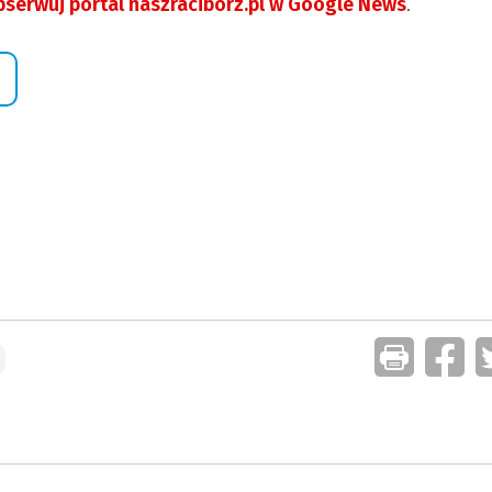
serwuj portal naszraciborz.pl w Google News
.