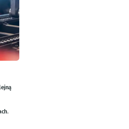
lejną
ach.