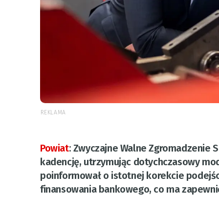
REKLAMA
Powiat
:
Zwyczajne Walne Zgromadzenie SU
kadencję, utrzymując dotychczasowy mod
poinformował o istotnej korekcie podejści
finansowania bankowego, co ma zapewnić 