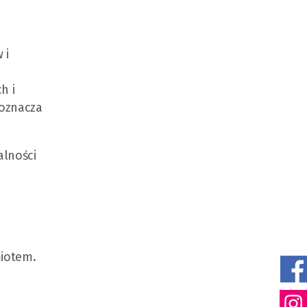
 i
h i
 oznacza
alności
miotem.