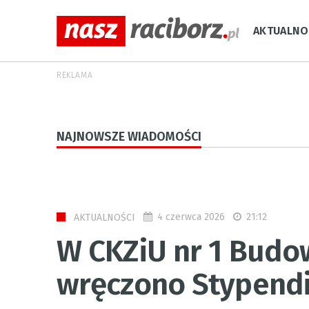
AKTUALNO
REKLAMA
NAJNOWSZE WIADOMOŚCI
4 czerwca 2026
21:12
AKTUALNOŚCI
W CKZiU nr 1 Bud
wręczono Stypendi