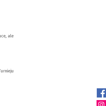
uce, ale
Turnieju