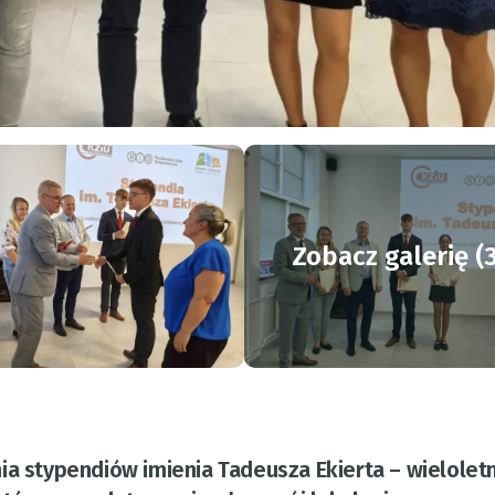
Zobacz galerię (
ia stypendiów imienia Tadeusza Ekierta – wielolet