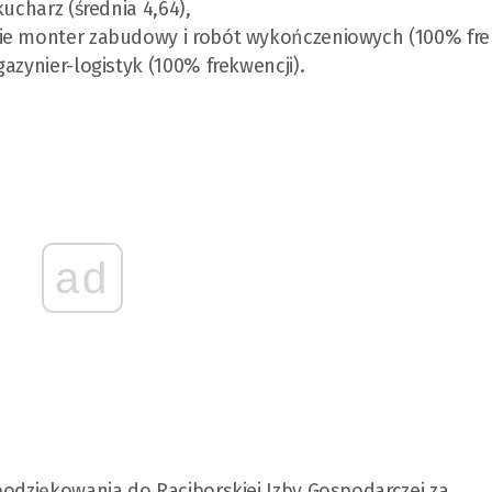
ucharz (średnia 4,64),
ie monter zabudowy i robót wykończeniowych (100% frek
azynier-logistyk (100% frekwencji).
ad
podziękowania do Raciborskiej Izby Gospodarczej za