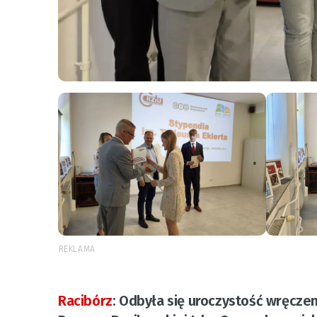
REKLAMA
Racibórz
:
Odbyła się uroczystość wręczen