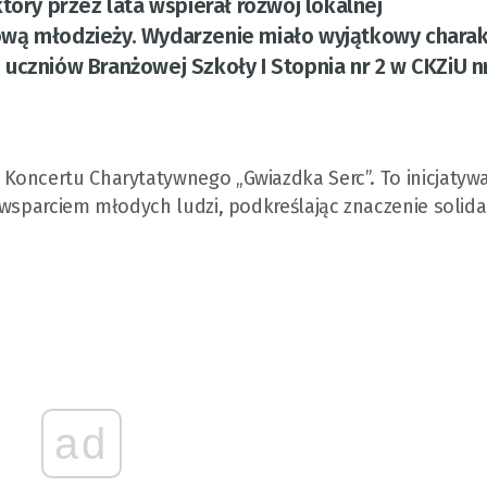
tóry przez lata wspierał rozwój lokalnej
wą młodzieży. Wydarzenie miało wyjątkowy charak
uczniów Branżowej Szkoły I Stopnia nr 2 w CKZiU n
Koncertu Charytatywnego „Gwiazdka Serc”. To inicjatywa
 wsparciem młodych ludzi, podkreślając znaczenie solida
ad