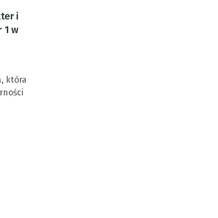
ter i
r 1 w
, która
rności