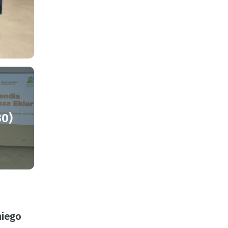
30)
niego