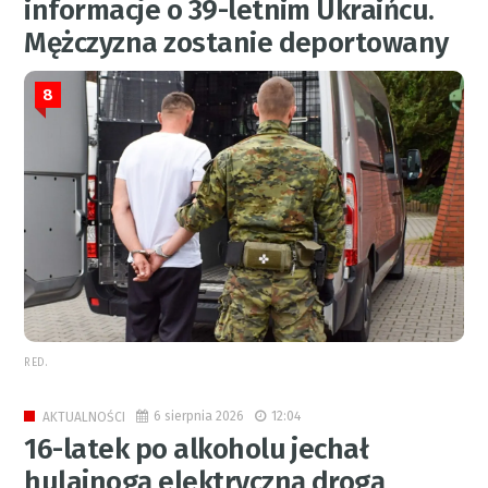
informacje o 39-letnim Ukraińcu.
Mężczyzna zostanie deportowany
8
RED.
6 sierpnia 2026
12:04
AKTUALNOŚCI
16-latek po alkoholu jechał
hulajnogą elektryczną drogą