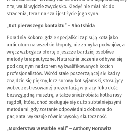
z tej walki wyjdzie zwycięsko. Kiedyś nie miał nic do
stracenia, teraz na szali jest życie jego syna.
„Kot pierwszego kontaktu” – Sho Ishida
Poradnia Kokoro, gdzie specjaliści zapisują kota jako
antidotum na wszelkie kłopoty, nie zamyka podwojów, a
wręcz wzbogaca ofertę o jeszcze bardziej osobliwe
metody terapeutyczne. Naturalnie leczenie odbywa się
pod czujnym nadzorem wykwalifikowanych kocich
profesjonalistów. Wśród stale poszerzającej się kadry
znajdzie się piękny, lecz surowy kot syjamski, stosujący
wobec zestresowanej prezentacją w pracy Fūko dość
bezwzględną musztrę, a także śnieżnobiała kotka rasy
ragdoll, która, choć posługuje się dużo subtelniejszymi
metodami, gdy zostanie odpowiednio dobrana do
pacjenta, wykazuje równie wysoką skuteczność.
„Morderstwa w Marble Hall” – Anthony Horowitz