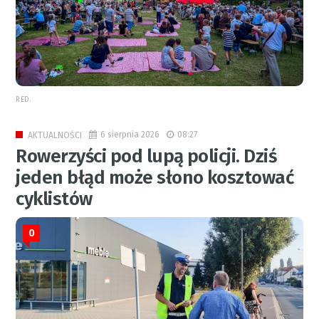
RED.
6 sierpnia 2026
08:27
AKTUALNOŚCI
Rowerzyści pod lupą policji. Dziś
jeden błąd może słono kosztować
cyklistów
0