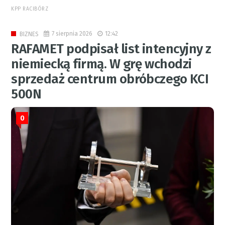
KPP RACIBÓRZ
7 sierpnia 2026
12:42
BIZNES
RAFAMET podpisał list intencyjny z
niemiecką firmą. W grę wchodzi
sprzedaż centrum obróbczego KCI
500N
0