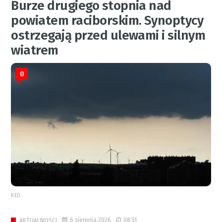
Burze drugiego stopnia nad
powiatem raciborskim. Synoptycy
ostrzegają przed ulewami i silnym
wiatrem
0
RED.
6 sierpnia 2026
08:51
AKTUALNOŚCI