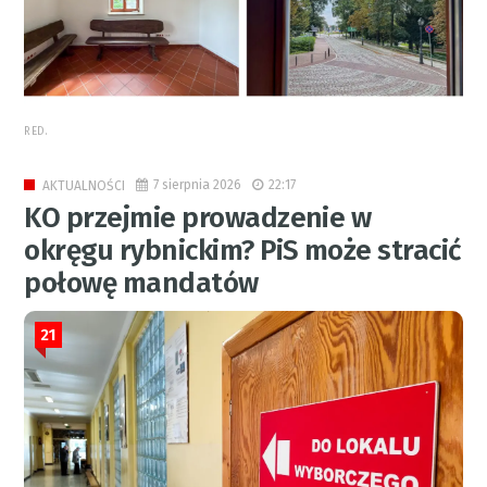
RED.
7 sierpnia 2026
22:17
AKTUALNOŚCI
KO przejmie prowadzenie w
okręgu rybnickim? PiS może stracić
połowę mandatów
21