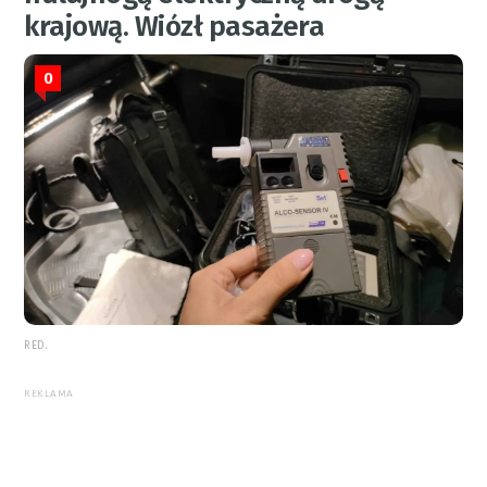
krajową. Wiózł pasażera
0
RED.
REKLAMA