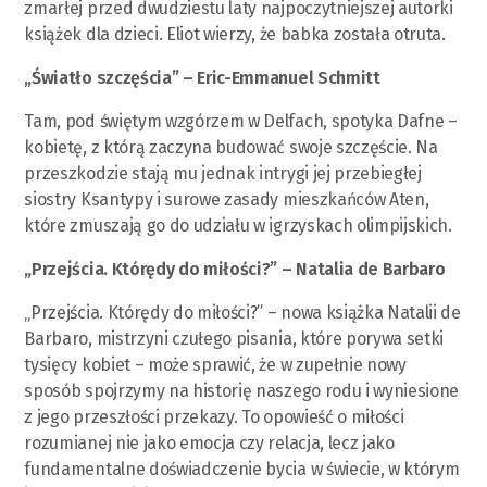
zmarłej przed dwudziestu laty najpoczytniejszej autorki
książek dla dzieci. Eliot wierzy, że babka została otruta.
„Światło szczęścia” – Eric-Emmanuel Schmitt
Tam, pod świętym wzgórzem w Delfach, spotyka Dafne –
kobietę, z którą zaczyna budować swoje szczęście. Na
przeszkodzie stają mu jednak intrygi jej przebiegłej
siostry Ksantypy i surowe zasady mieszkańców Aten,
które zmuszają go do udziału w igrzyskach olimpijskich.
„Przejścia. Którędy do miłości?” – Natalia de Barbaro
„Przejścia. Którędy do miłości?” – nowa książka Natalii de
Barbaro, mistrzyni czułego pisania, które porywa setki
tysięcy kobiet – może sprawić, że w zupełnie nowy
sposób spojrzymy na historię naszego rodu i wyniesione
z jego przeszłości przekazy. To opowieść o miłości
rozumianej nie jako emocja czy relacja, lecz jako
fundamentalne doświadczenie bycia w świecie, w którym