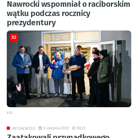
Nawrocki wspomniał o raciborskim
wątku podczas rocznicy
prezydentury
32
RED.
6 sierpnia 2026
08:23
AKTUALNOŚCI
Zaatakowali przypadkowego