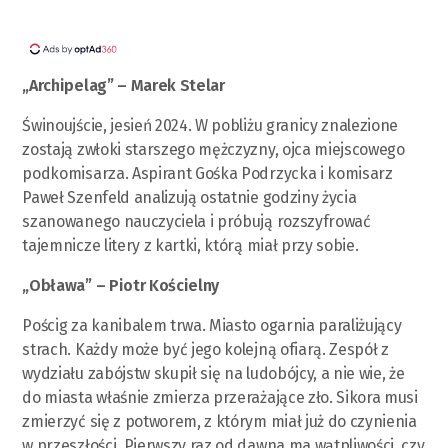
„Archipelag” – Marek Stelar
Świnoujście, jesień 2024. W pobliżu granicy znalezione
zostają zwłoki starszego mężczyzny, ojca miejscowego
podkomisarza. Aspirant Gośka Podrzycka i komisarz
Paweł Szenfeld analizują ostatnie godziny życia
szanowanego nauczyciela i próbują rozszyfrować
tajemnicze litery z kartki, którą miał przy sobie.
„Obława” – Piotr Kościelny
Pościg za kanibalem trwa. Miasto ogarnia paraliżujący
strach. Każdy może być jego kolejną ofiarą. Zespół z
wydziału zabójstw skupił się na ludobójcy, a nie wie, że
do miasta właśnie zmierza przerażające zło. Sikora musi
zmierzyć się z potworem, z którym miał już do czynienia
w przeszłości. Pierwszy raz od dawna ma wątpliwości, czy