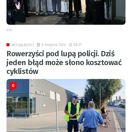
RED.
6 sierpnia 2026
08:27
AKTUALNOŚCI
Rowerzyści pod lupą policji. Dziś
jeden błąd może słono kosztować
cyklistów
0