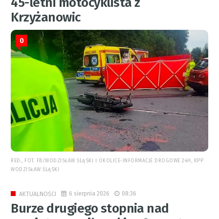
45-letni motocyklista z
Krzyżanowic
0
RED., FOT. FB/WODZISŁAW ŚLĄSKI I OKOLICE-INFORMACJE DROGOWE 24H, KPP
WODZISŁAW ŚLĄSKI
6 sierpnia 2026
08:36
AKTUALNOŚCI
Burze drugiego stopnia nad