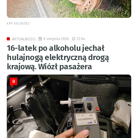
KPP RACIBÓRZ
6 sierpnia 2026
12:04
AKTUALNOŚCI
16-latek po alkoholu jechał
hulajnogą elektryczną drogą
krajową. Wiózł pasażera
0