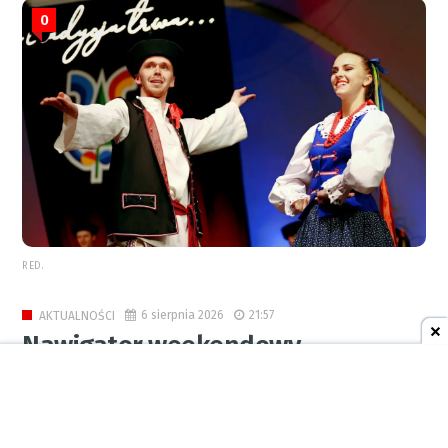
0
RED.
6 sierpnia 2026
21:57
AKTUALNOŚCI
Nawigator weekendowy
0