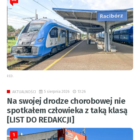
RED.
5 sierpnia 2026
13:26
AKTUALNOŚCI
Na swojej drodze chorobowej nie
spotkałem człowieka z taką klasą
[LIST DO REDAKCJI]
1