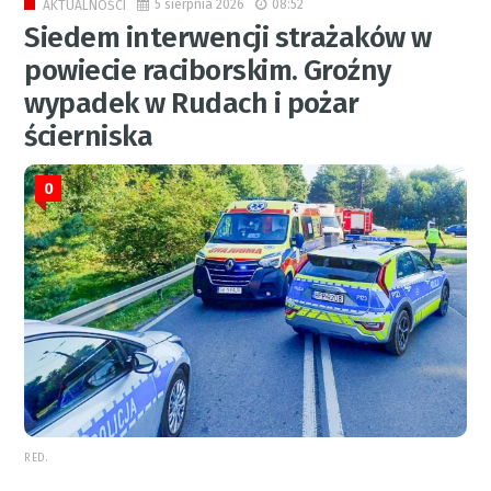
5 sierpnia 2026
08:52
AKTUALNOŚCI
Siedem interwencji strażaków w
powiecie raciborskim. Groźny
wypadek w Rudach i pożar
ścierniska
0
RED.