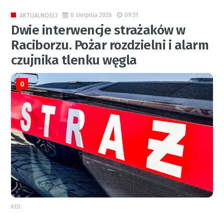
6 sierpnia 2026
09:51
AKTUALNOŚCI
Dwie interwencje strażaków w
Raciborzu. Pożar rozdzielni i alarm
czujnika tlenku węgla
0
RED.