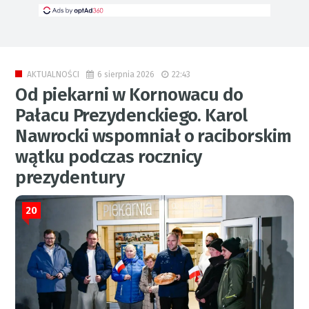
6 sierpnia 2026
22:43
AKTUALNOŚCI
Od piekarni w Kornowacu do
Pałacu Prezydenckiego. Karol
Nawrocki wspomniał o raciborskim
wątku podczas rocznicy
prezydentury
20