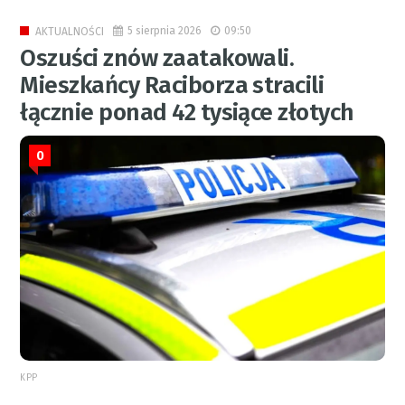
5 sierpnia 2026
09:50
AKTUALNOŚCI
Oszuści znów zaatakowali.
Mieszkańcy Raciborza stracili
łącznie ponad 42 tysiące złotych
0
KPP