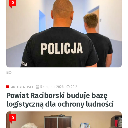
0
RED.
5 sierpnia 2026
20:21
AKTUALNOŚCI
Powiat Raciborski buduje bazę
logistyczną dla ochrony ludności
0