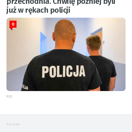
przechodnia. Chwilę później byli
już w rękach policji
0
RED.
REKLAMA