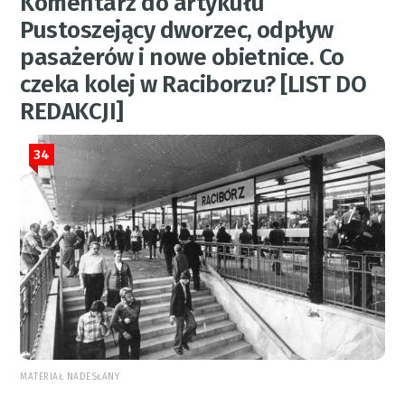
Komentarz do artykułu
Pustoszejący dworzec, odpływ
pasażerów i nowe obietnice. Co
czeka kolej w Raciborzu? [LIST DO
REDAKCJI]
34
MATERIAŁ NADESŁANY