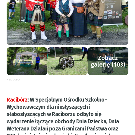
Zobacz
galerię (103)
REKLAMA
Racibórz
:
W Specjalnym Ośrodku Szkolno-
Wychowawczym dla niesłyszących i
słabosłyszących w Raciborzu odbyło się
wydarzenie łączące obchody Dnia Dziecka, Dnia
Weterana Działań poza Granicami Państwa oraz