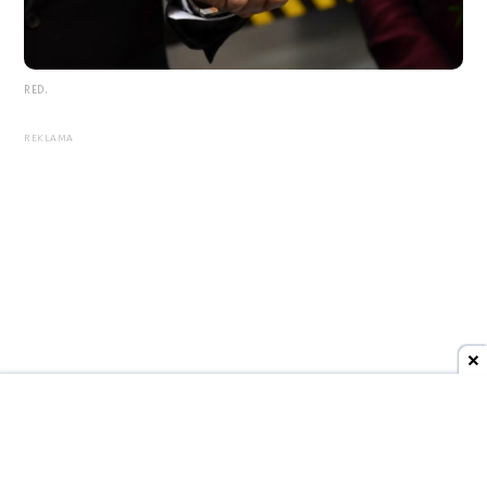
RED.
REKLAMA