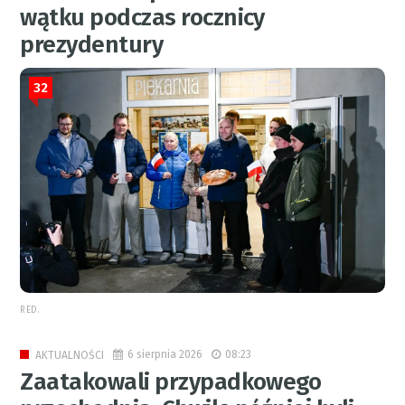
wątku podczas rocznicy
prezydentury
32
RED.
6 sierpnia 2026
08:23
AKTUALNOŚCI
Zaatakowali przypadkowego