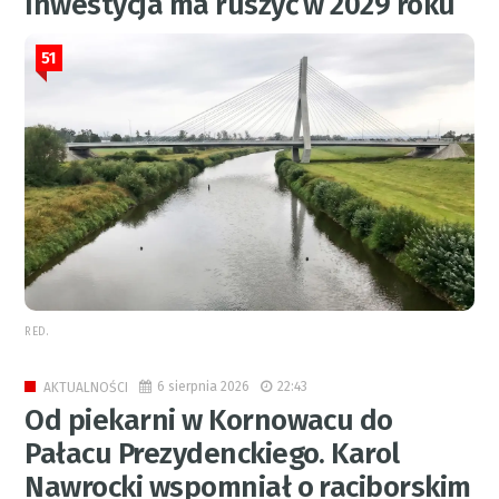
Inwestycja ma ruszyć w 2029 roku
51
RED.
6 sierpnia 2026
22:43
AKTUALNOŚCI
Od piekarni w Kornowacu do
Pałacu Prezydenckiego. Karol
Nawrocki wspomniał o raciborskim