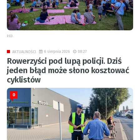
RED.
6 sierpnia 2026
08:27
AKTUALNOŚCI
Rowerzyści pod lupą policji. Dziś
jeden błąd może słono kosztować
cyklistów
0