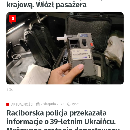
krajową. Wiózł pasażera
0
RED.
7 sierpnia 2026
19:25
AKTUALNOŚCI
Raciborska policja przekazała
informacje o 39-letnim Ukraińcu.