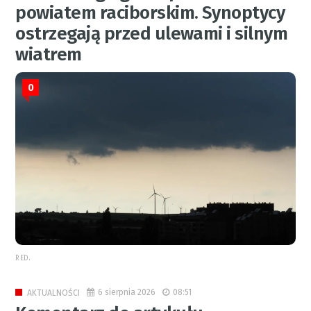
powiatem raciborskim. Synoptycy
ostrzegają przed ulewami i silnym
wiatrem
0
RED.
6 sierpnia 2026
08:51
AKTUALNOŚCI