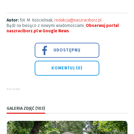
Autor:
fot. M. Kościelniak,
redakcja@naszraciborz.pl
Bądź na bieżąco z nowymi wiadomościami.
Obserwuj portal
naszraciborz.pl w Google News
.
UDOSTĘPNIJ
KOMENTUJ (0)
REKLAMA
GALERIA ZDJĘĆ (103)