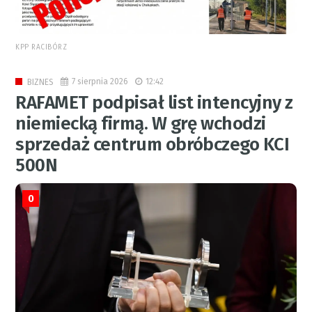
KPP RACIBÓRZ
7 sierpnia 2026
12:42
BIZNES
RAFAMET podpisał list intencyjny z
niemiecką firmą. W grę wchodzi
sprzedaż centrum obróbczego KCI
500N
0