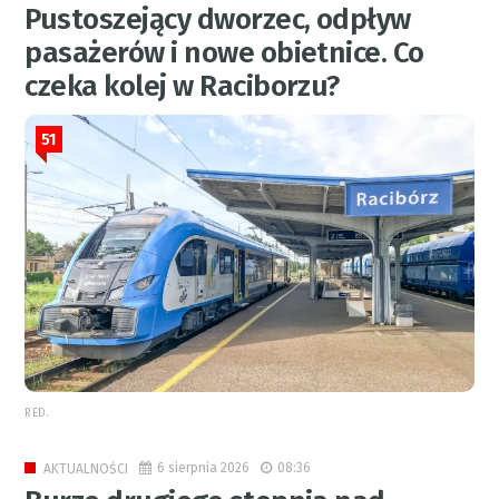
Pustoszejący dworzec, odpływ
pasażerów i nowe obietnice. Co
czeka kolej w Raciborzu?
51
RED.
6 sierpnia 2026
08:36
AKTUALNOŚCI