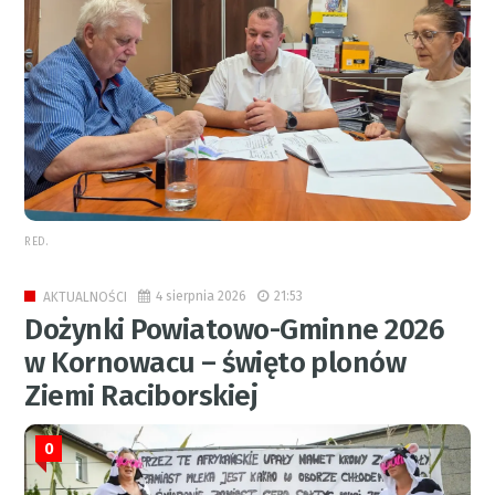
RED.
4 sierpnia 2026
21:53
AKTUALNOŚCI
Dożynki Powiatowo-Gminne 2026
w Kornowacu – święto plonów
Ziemi Raciborskiej
0