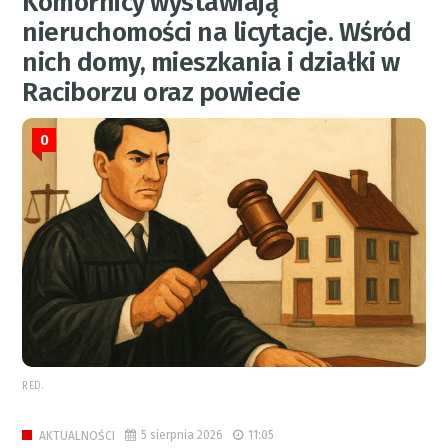
Komornicy wystawiają
nieruchomości na licytacje. Wśród
nich domy, mieszkania i działki w
Raciborzu oraz powiecie
0
RED.
5 sierpnia 2026
11:05
AKTUALNOŚCI