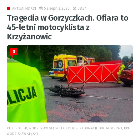
5 sierpnia 2026
08:34
AKTUALNOŚCI
Tragedia w Gorzyczkach. Ofiara to
45-letni motocyklista z
Krzyżanowic
0
RED., FOT. FB/WODZISŁAW ŚLĄSKI I OKOLICE-INFORMACJE DROGOWE 24H, KPP
WODZISŁAW ŚLĄSKI