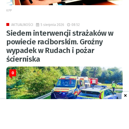
KPP
5 sierpnia 2026
08:52
AKTUALNOŚCI
Siedem interwencji strażaków w
powiecie raciborskim. Groźny
wypadek w Rudach i pożar
ścierniska
0