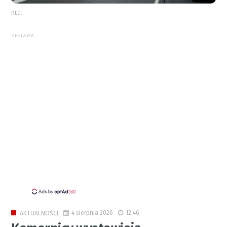
RED.
REKLAMA
4 sierpnia 2026
12:46
AKTUALNOŚCI