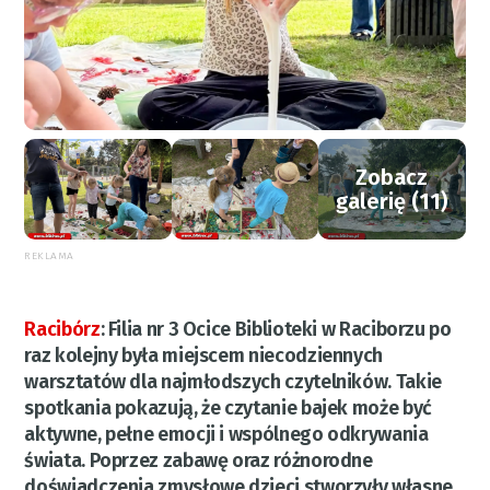
Zobacz
galerię (11)
REKLAMA
Racibórz
:
Filia nr 3 Ocice Biblioteki w Raciborzu po
raz kolejny była miejscem niecodziennych
warsztatów dla najmłodszych czytelników. Takie
spotkania pokazują, że czytanie bajek może być
aktywne, pełne emocji i wspólnego odkrywania
świata. Poprzez zabawę oraz różnorodne
doświadczenia zmysłowe dzieci stworzyły własne