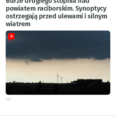
Burze drugiego stopnia nad
powiatem raciborskim. Synoptycy
ostrzegają przed ulewami i silnym
wiatrem
0
RED.