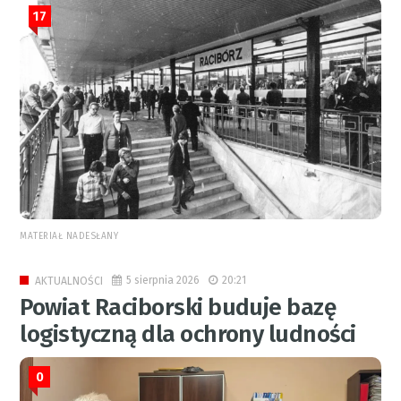
17
MATERIAŁ NADESŁANY
5 sierpnia 2026
20:21
AKTUALNOŚCI
Powiat Raciborski buduje bazę
logistyczną dla ochrony ludności
0