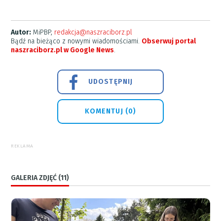
Autor:
MiPBP,
redakcja@naszraciborz.pl
Bądź na bieżąco z nowymi wiadomościami.
Obserwuj portal
naszraciborz.pl w Google News
.
UDOSTĘPNIJ
KOMENTUJ (0)
REKLAMA
GALERIA ZDJĘĆ (11)