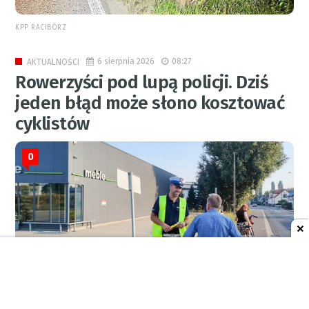
KPP RACIBÓRZ
6 sierpnia 2026
08:27
AKTUALNOŚCI
Rowerzyści pod lupą policji. Dziś
jeden błąd może słono kosztować
cyklistów
0