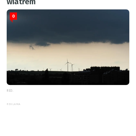
wiatrem
0
RED.
REKLAMA