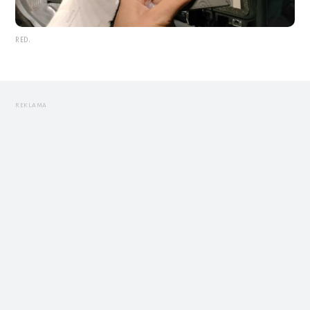
RED.
REKLAMA