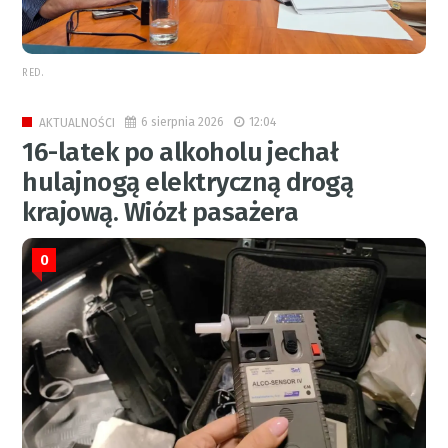
RED.
6 sierpnia 2026
12:04
AKTUALNOŚCI
16-latek po alkoholu jechał
hulajnogą elektryczną drogą
krajową. Wiózł pasażera
0