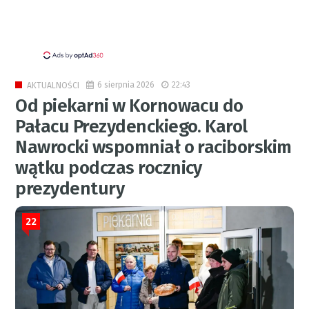
6 sierpnia 2026
22:43
AKTUALNOŚCI
Od piekarni w Kornowacu do
Pałacu Prezydenckiego. Karol
Nawrocki wspomniał o raciborskim
wątku podczas rocznicy
prezydentury
22