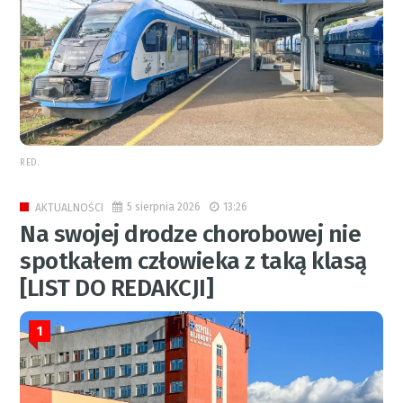
RED.
5 sierpnia 2026
13:26
AKTUALNOŚCI
Na swojej drodze chorobowej nie
spotkałem człowieka z taką klasą
[LIST DO REDAKCJI]
1