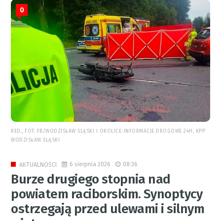
0
RED., FOT. FB/WODZISŁAW ŚLĄSKI I OKOLICE-INFORMACJE DROGOWE 24H, KPP
WODZISŁAW ŚLĄSKI
6 sierpnia 2026
08:36
AKTUALNOŚCI
Burze drugiego stopnia nad
powiatem raciborskim. Synoptycy
ostrzegają przed ulewami i silnym