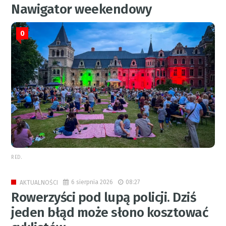
Nawigator weekendowy
0
RED.
6 sierpnia 2026
08:27
AKTUALNOŚCI
Rowerzyści pod lupą policji. Dziś
jeden błąd może słono kosztować