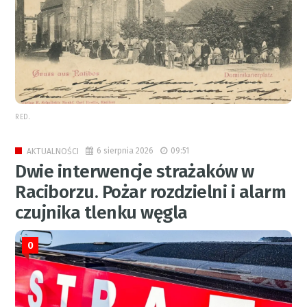
RED.
6 sierpnia 2026
09:51
AKTUALNOŚCI
Dwie interwencje strażaków w
Raciborzu. Pożar rozdzielni i alarm
czujnika tlenku węgla
0