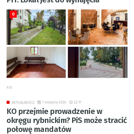
0
RED.
7 sierpnia 2026
22:17
AKTUALNOŚCI
KO przejmie prowadzenie w
okręgu rybnickim? PiS może stracić
połowę mandatów