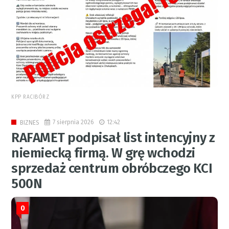
KPP RACIBÓRZ
7 sierpnia 2026
12:42
BIZNES
RAFAMET podpisał list intencyjny z
niemiecką firmą. W grę wchodzi
sprzedaż centrum obróbczego KCI
500N
0