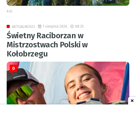
RED.
7 sierpnia 2026
08:25
AKTUALNOŚCI
Świetny Raciborzan w
Mistrzostwach Polski w
Kołobrzegu
0