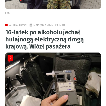
RED.
6 sierpnia 2026
12:04
AKTUALNOŚCI
16-latek po alkoholu jechał
hulajnogą elektryczną drogą
krajową. Wiózł pasażera
0