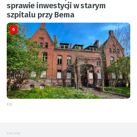
sprawie inwestycji w starym
szpitalu przy Bema
6
RED.
REKLAMA