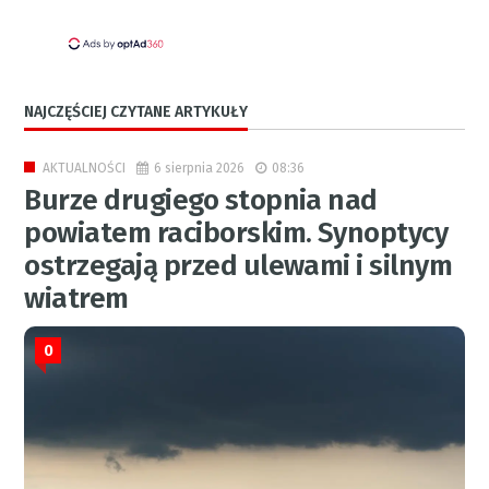
NAJCZĘŚCIEJ CZYTANE ARTYKUŁY
6 sierpnia 2026
08:36
AKTUALNOŚCI
Burze drugiego stopnia nad
powiatem raciborskim. Synoptycy
ostrzegają przed ulewami i silnym
wiatrem
0