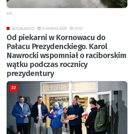
RED.
6 sierpnia 2026
22:43
AKTUALNOŚCI
Od piekarni w Kornowacu do
Pałacu Prezydenckiego. Karol
Nawrocki wspomniał o raciborskim
wątku podczas rocznicy
prezydentury
32