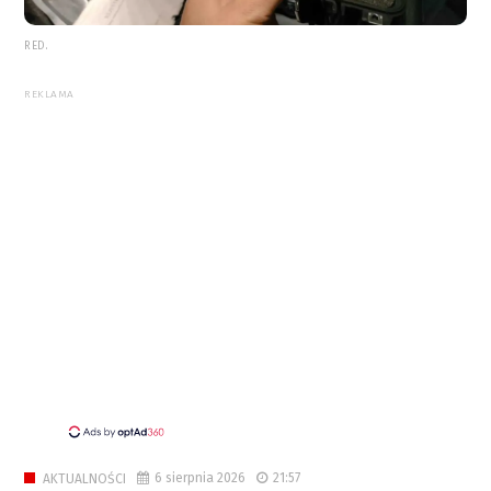
RED.
REKLAMA
6 sierpnia 2026
21:57
AKTUALNOŚCI