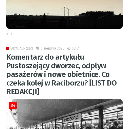
RED.
6 sierpnia 2026
08:51
AKTUALNOŚCI
Komentarz do artykułu
Pustoszejący dworzec, odpływ
pasażerów i nowe obietnice. Co
czeka kolej w Raciborzu? [LIST DO
REDAKCJI]
34