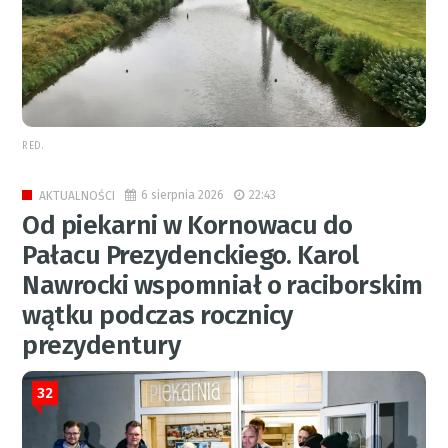
RED.
6 sierpnia 2026
22:43
AKTUALNOŚCI
Od piekarni w Kornowacu do
Pałacu Prezydenckiego. Karol
Nawrocki wspomniał o raciborskim
wątku podczas rocznicy
prezydentury
32