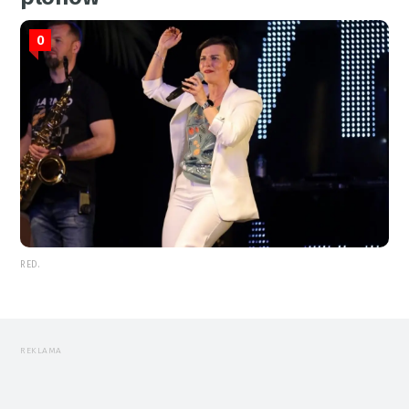
0
RED.
REKLAMA