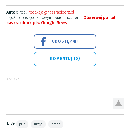
Autor:
red.,
redakcja@naszraciborz.pl
Bądź na bieżąco z nowymi wiadomościami.
Obserwuj portal
naszraciborz.pl w Google News
.
UDOSTĘPNIJ
KOMENTUJ (0)
REKLAMA
Tagi:
pup
urząd
praca