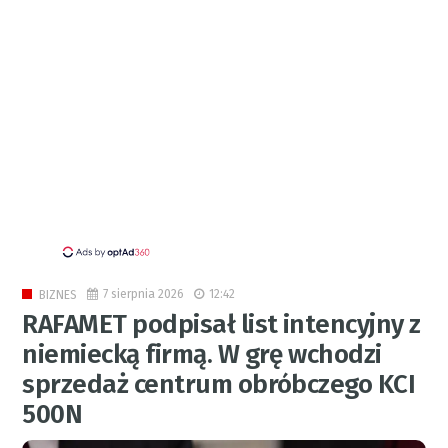
7 sierpnia 2026
12:42
BIZNES
RAFAMET podpisał list intencyjny z
niemiecką firmą. W grę wchodzi
sprzedaż centrum obróbczego KCI
500N