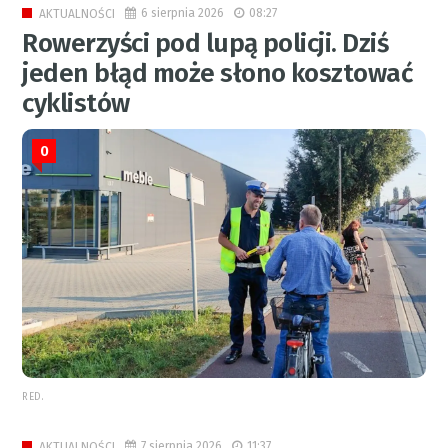
6 sierpnia 2026
08:27
AKTUALNOŚCI
Rowerzyści pod lupą policji. Dziś
jeden błąd może słono kosztować
cyklistów
0
RED.
7 sierpnia 2026
11:37
AKTUALNOŚCI