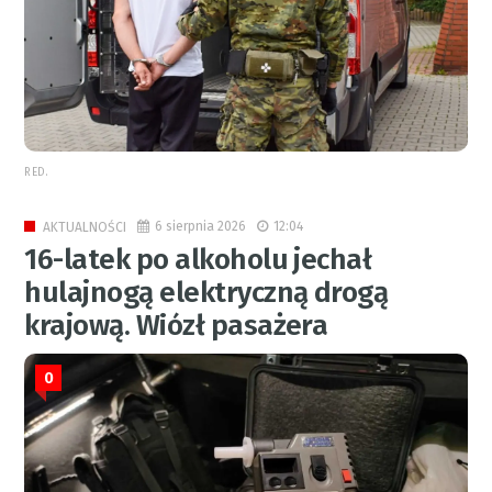
RED.
6 sierpnia 2026
12:04
AKTUALNOŚCI
16-latek po alkoholu jechał
hulajnogą elektryczną drogą
krajową. Wiózł pasażera
0