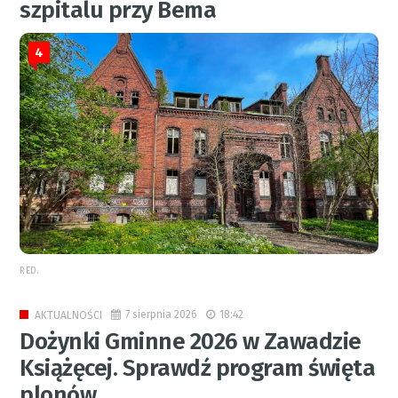
szpitalu przy Bema
4
RED.
7 sierpnia 2026
18:42
AKTUALNOŚCI
Dożynki Gminne 2026 w Zawadzie
Książęcej. Sprawdź program święta
plonów