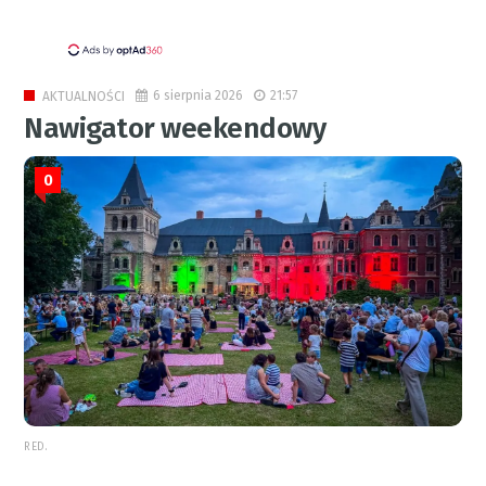
6 sierpnia 2026
21:57
AKTUALNOŚCI
Nawigator weekendowy
0
RED.