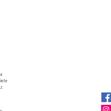
la
iele
cz
e