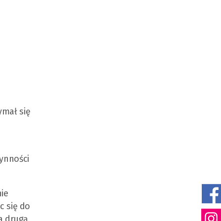
ymał się
zynności
ie
c się do
na drugą