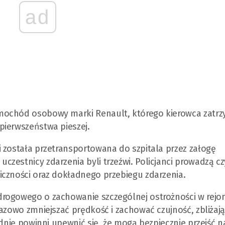
ad
mochód osobowy marki Renault, którego kierowca zatrz
pierwszeństwa pieszej.
 została przetransportowana do szpitala przez załogę
zestnicy zdarzenia byli trzeźwi. Policjanci prowadzą c
iczności oraz dokładnego przebiegu zdarzenia.
rogowego o zachowanie szczególnej ostrożności w rejon
azowo zmniejszać prędkość i zachować czujność, zbliżają
zdnię powinni upewnić się, że mogą bezpiecznie przejść 