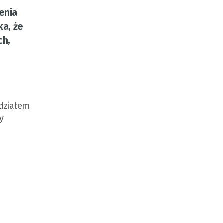
enia
ka, że
ch,
udziałem
y