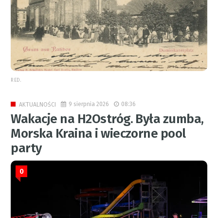
RED.
9 sierpnia 2026
08:36
AKTUALNOŚCI
Wakacje na H2Ostróg. Była zumba,
Morska Kraina i wieczorne pool
party
0