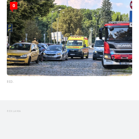
0
RED.
REKLAMA