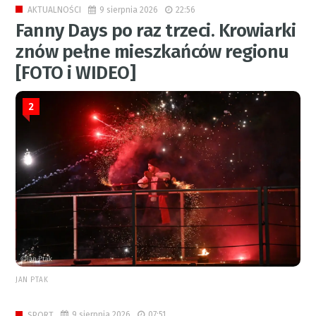
9 sierpnia 2026
22:56
AKTUALNOŚCI
Fanny Days po raz trzeci. Krowiarki
znów pełne mieszkańców regionu
[FOTO i WIDEO]
2
JAN PTAK
9 sierpnia 2026
07:51
SPORT