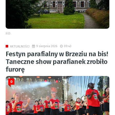
RED.
9 sierpnia 2026
09:43
AKTUALNOŚCI
Festyn parafialny w Brzeziu na bis!
Taneczne show parafianek zrobiło
furorę
0