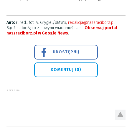
Autor:
red., fot. A. Grygiel/UMWS,
redakcja@naszraciborz.pl
Bądź na bieżąco z nowymi wiadomościami.
Obserwuj portal
naszraciborz.pl w Google News
.
UDOSTĘPNIJ
KOMENTUJ (0)
REKLAMA