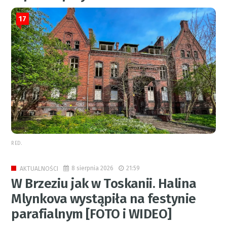
17
RED.
8 sierpnia 2026
21:59
AKTUALNOŚCI
W Brzeziu jak w Toskanii. Halina
Mlynkova wystąpiła na festynie
parafialnym [FOTO i WIDEO]