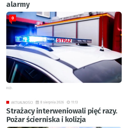
alarmy
0
RED.
8 sierpnia 2026
11:13
AKTUALNOŚCI
Strażacy interweniowali pięć razy.
Pożar ścierniska i kolizja