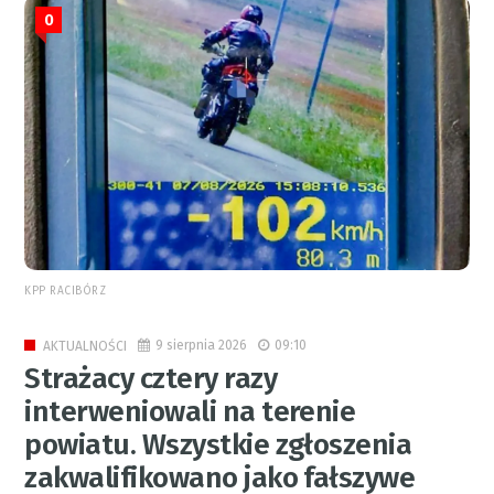
0
KPP RACIBÓRZ
9 sierpnia 2026
09:10
AKTUALNOŚCI
Strażacy cztery razy
interweniowali na terenie
powiatu. Wszystkie zgłoszenia
zakwalifikowano jako fałszywe