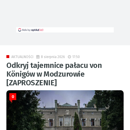
8 sierpnia 2026
17:50
AKTUALNOŚCI
Odkryj tajemnice pałacu von
Königów w Modzurowie
[ZAPROSZENIE]
0