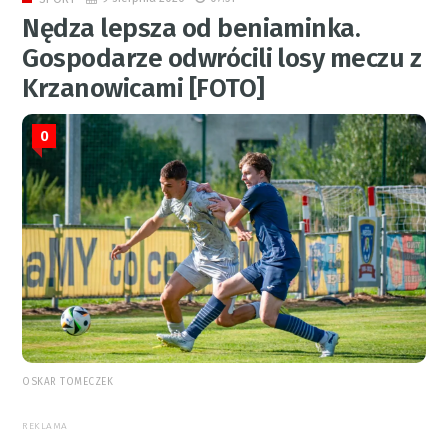
Nędza lepsza od beniaminka.
Gospodarze odwrócili losy meczu z
Krzanowicami [FOTO]
0
OSKAR TOMECZEK
REKLAMA