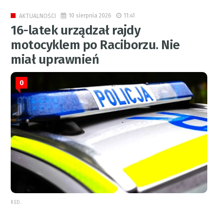
10 sierpnia 2026
11:41
AKTUALNOŚCI
16-latek urządzał rajdy
motocyklem po Raciborzu. Nie
miał uprawnień
0
RED.