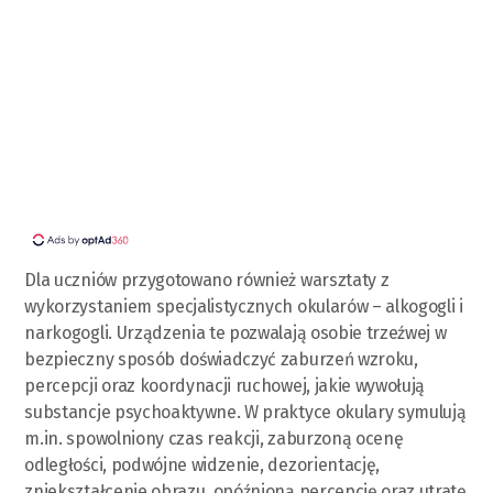
Dla uczniów przygotowano również warsztaty z
wykorzystaniem specjalistycznych okularów – alkogogli i
narkogogli. Urządzenia te pozwalają osobie trzeźwej w
bezpieczny sposób doświadczyć zaburzeń wzroku,
percepcji oraz koordynacji ruchowej, jakie wywołują
substancje psychoaktywne. W praktyce okulary symulują
m.in. spowolniony czas reakcji, zaburzoną ocenę
odległości, podwójne widzenie, dezorientację,
zniekształcenie obrazu, opóźnioną percepcję oraz utratę