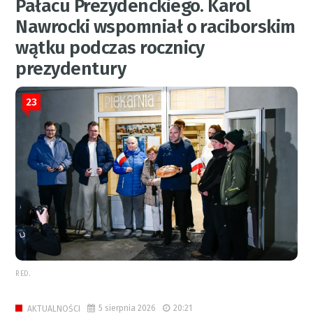
Pałacu Prezydenckiego. Karol
Nawrocki wspomniał o raciborskim
wątku podczas rocznicy
prezydentury
23
RED.
5 sierpnia 2026
20:21
AKTUALNOŚCI