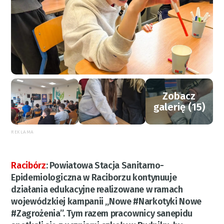
Zobacz
galerię (15)
REKLAMA
Racibórz
:
Powiatowa Stacja Sanitarno-
Epidemiologiczna w Raciborzu kontynuuje
działania edukacyjne realizowane w ramach
wojewódzkiej kampanii „Nowe #Narkotyki Nowe
#Zagrożenia”. Tym razem pracownicy sanepidu