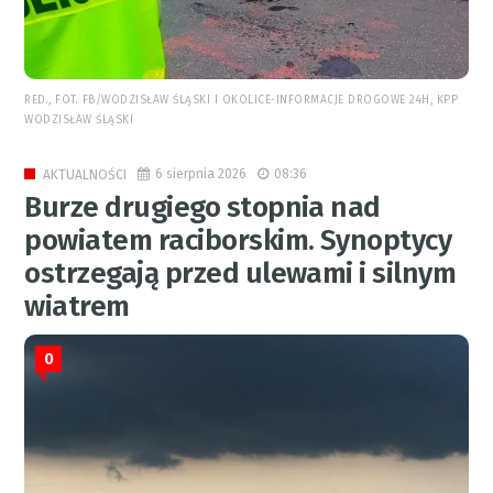
RED., FOT. FB/WODZISŁAW ŚLĄSKI I OKOLICE-INFORMACJE DROGOWE 24H, KPP
WODZISŁAW ŚLĄSKI
6 sierpnia 2026
08:36
AKTUALNOŚCI
Burze drugiego stopnia nad
powiatem raciborskim. Synoptycy
ostrzegają przed ulewami i silnym
wiatrem
0