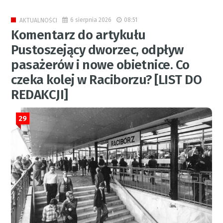
6 sierpnia 2026
08:51
AKTUALNOŚCI
Komentarz do artykułu
Pustoszejący dworzec, odpływ
pasażerów i nowe obietnice. Co
czeka kolej w Raciborzu? [LIST DO
REDAKCJI]
29