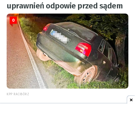
uprawnień odpowie przed sądem
0
KPP RACIBÓRZ
6 sierpnia 2026
08:27
AKTUALNOŚCI
Rowerzyści pod lupą policji. Dziś
jeden błąd może słono kosztować