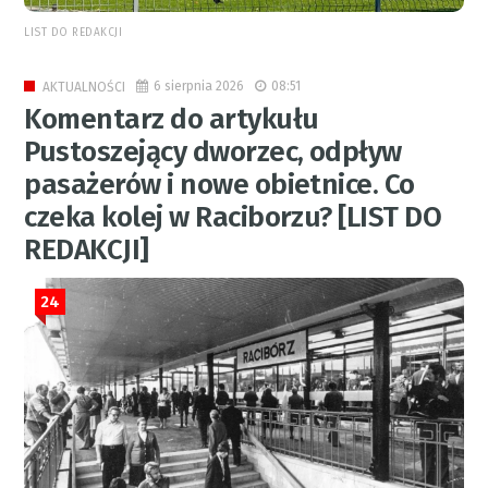
LIST DO REDAKCJI
6 sierpnia 2026
08:51
AKTUALNOŚCI
Komentarz do artykułu
Pustoszejący dworzec, odpływ
pasażerów i nowe obietnice. Co
czeka kolej w Raciborzu? [LIST DO
REDAKCJI]
24