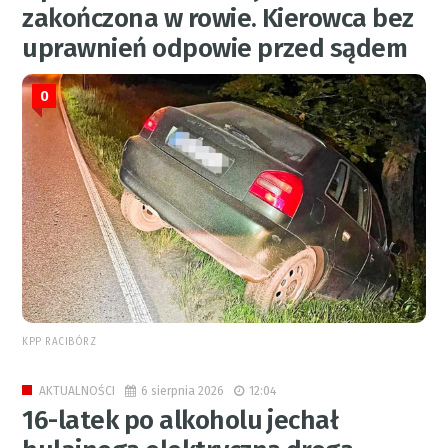
zakończona w rowie. Kierowca bez
uprawnień odpowie przed sądem
0
KPP RACIBÓRZ
6 sierpnia 2026
12:04
AKTUALNOŚCI
16-latek po alkoholu jechał