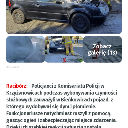
Zobacz
galerię (13)
REKLAMA
Racibórz
:
- Policjanci z Komisariatu Policji w
Krzyżanowicach podczas wykonywania czynności
służbowych zauważyli w Bieńkowicach pojazd, z
którego wydobywał się dym i płomienie.
Funkcjonariusze natychmiast ruszyli z pomocą,
gasząc ogień i zabezpieczając miejsce zdarzenia.
Dzięki ich szybkiej reakcji sytuacja została