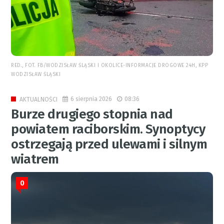
RED., FOT. FB/WODZISŁAW ŚLĄSKI I OKOLICE-INFORMACJE DROGOWE 24H, KPP
WODZISŁAW ŚLĄSKI
6 sierpnia 2026
08:36
AKTUALNOŚCI
Burze drugiego stopnia nad
powiatem raciborskim. Synoptycy
ostrzegają przed ulewami i silnym
wiatrem
0