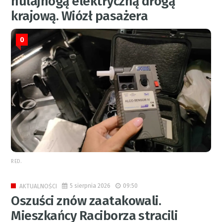
hulajnogą elektryczną drogą
krajową. Wiózł pasażera
0
RED.
5 sierpnia 2026
09:50
AKTUALNOŚCI
Oszuści znów zaatakowali.
Mieszkańcy Raciborza stracili