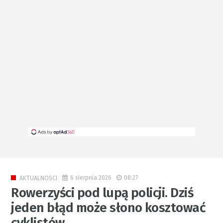
6 sierpnia 2026
08:27
AKTUALNOŚCI
Rowerzyści pod lupą policji. Dziś
jeden błąd może słono kosztować
cyklistów