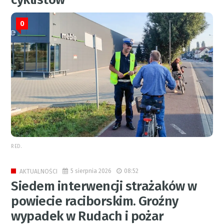
0
RED.
5 sierpnia 2026
08:52
AKTUALNOŚCI
Siedem interwencji strażaków w
powiecie raciborskim. Groźny
wypadek w Rudach i pożar