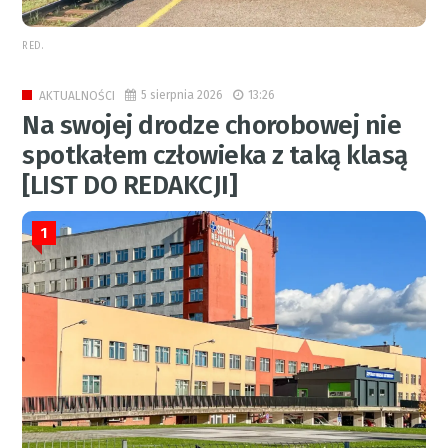
RED.
5 sierpnia 2026
13:26
AKTUALNOŚCI
Na swojej drodze chorobowej nie
spotkałem człowieka z taką klasą
[LIST DO REDAKCJI]
1