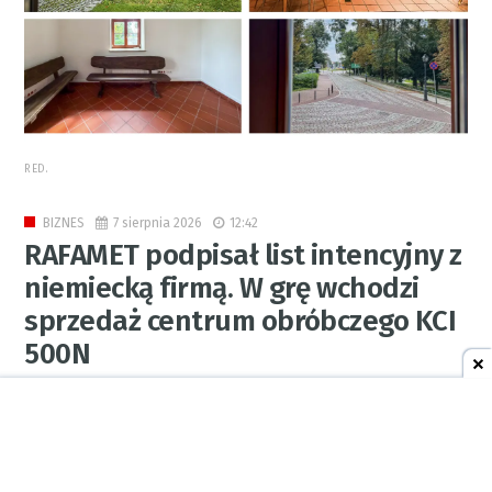
RED.
7 sierpnia 2026
12:42
BIZNES
RAFAMET podpisał list intencyjny z
niemiecką firmą. W grę wchodzi
sprzedaż centrum obróbczego KCI
500N
0