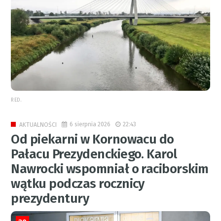
RED.
6 sierpnia 2026
22:43
AKTUALNOŚCI
Od piekarni w Kornowacu do
Pałacu Prezydenckiego. Karol
Nawrocki wspomniał o raciborskim
wątku podczas rocznicy
prezydentury