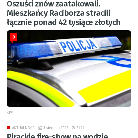
Oszuści znów zaatakowali.
Mieszkańcy Raciborza stracili
łącznie ponad 42 tysiące złotych
0
KPP
5 sierpnia 2026
21:11
AKTUALNOŚCI
Pirackie fire-show na wodzie.