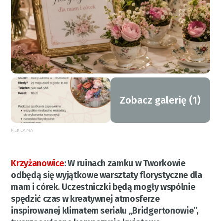
Zobacz galerię (1)
REKLAMA
Krzyżanowice
:
W ruinach zamku w Tworkowie
odbędą się wyjątkowe warsztaty florystyczne dla
mam i córek. Uczestniczki będą mogły wspólnie
spędzić czas w kreatywnej atmosferze
inspirowanej klimatem serialu „Bridgertonowie”,