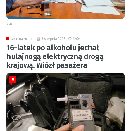
RED.
6 sierpnia 2026
12:04
AKTUALNOŚCI
16-latek po alkoholu jechał
hulajnogą elektryczną drogą
krajową. Wiózł pasażera
0