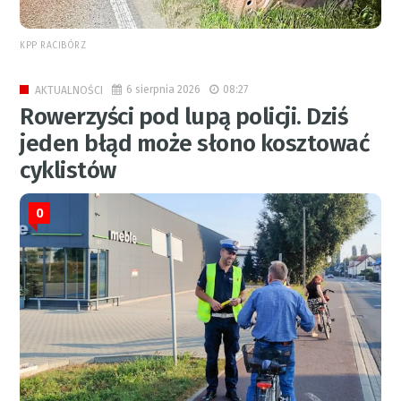
KPP RACIBÓRZ
6 sierpnia 2026
08:27
AKTUALNOŚCI
Rowerzyści pod lupą policji. Dziś
jeden błąd może słono kosztować
cyklistów
0