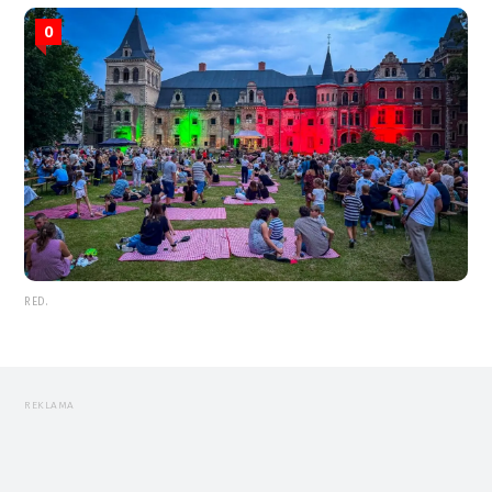
0
RED.
REKLAMA