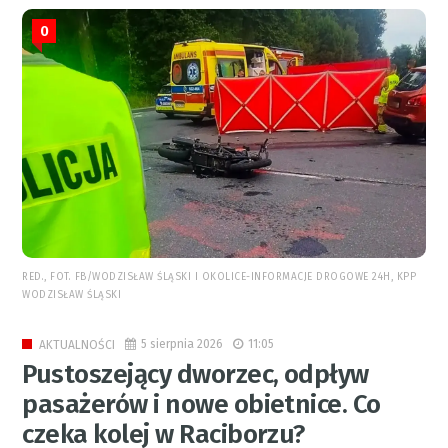
0
RED., FOT. FB/WODZISŁAW ŚLĄSKI I OKOLICE-INFORMACJE DROGOWE 24H, KPP
WODZISŁAW ŚLĄSKI
5 sierpnia 2026
11:05
AKTUALNOŚCI
Pustoszejący dworzec, odpływ
pasażerów i nowe obietnice. Co
czeka kolej w Raciborzu?