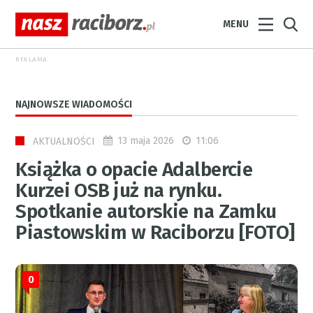
MENU
REKLAMA
NAJNOWSZE WIADOMOŚCI
13 maja 2026
11:06
AKTUALNOŚCI
Książka o opacie Adalbercie
Kurzei OSB już na rynku.
Spotkanie autorskie na Zamku
Piastowskim w Raciborzu [FOTO]
0