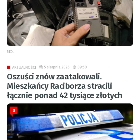
RED.
5 sierpnia 2026
09:50
AKTUALNOŚCI
Oszuści znów zaatakowali.
Mieszkańcy Raciborza stracili
łącznie ponad 42 tysiące złotych
0