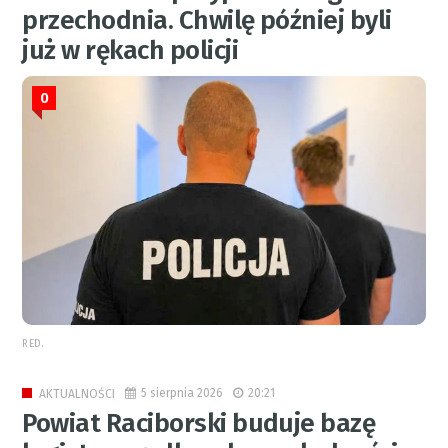
przechodnia. Chwilę później byli
już w rękach policji
0
RED.
5 sierpnia 2026
20:21
AKTUALNOŚCI
Powiat Raciborski buduje bazę