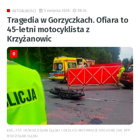
5 sierpnia 2026
08:34
AKTUALNOŚCI
Tragedia w Gorzyczkach. Ofiara to
45-letni motocyklista z
Krzyżanowic
0
RED., FOT. FB/WODZISŁAW ŚLĄSKI I OKOLICE-INFORMACJE DROGOWE 24H, KPP
WODZISŁAW ŚLĄSKI