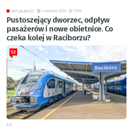
5 sierpnia 2026
11:05
AKTUALNOŚCI
Pustoszejący dworzec, odpływ
pasażerów i nowe obietnice. Co
czeka kolej w Raciborzu?
52
RED.