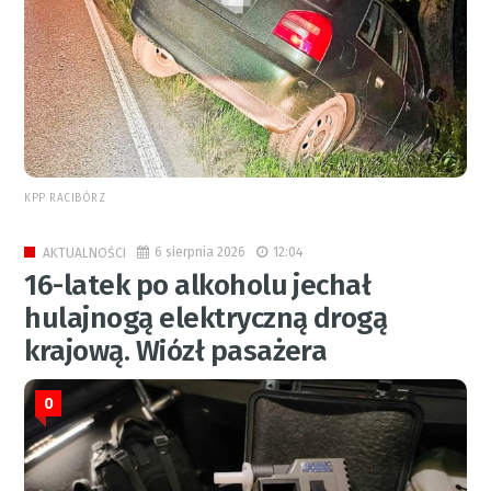
KPP RACIBÓRZ
6 sierpnia 2026
12:04
AKTUALNOŚCI
16-latek po alkoholu jechał
hulajnogą elektryczną drogą
krajową. Wiózł pasażera
0