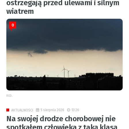
ostrzegają przed ulewami i silnym
wiatrem
0
RED.
5 sierpnia 2026
13:26
AKTUALNOŚCI
Na swojej drodze chorobowej nie
spotkałem człowieka z taką klasą