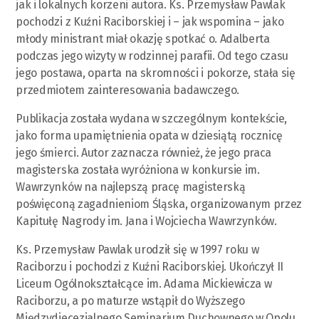
jak i lokalnych korzeni autora. Ks. Przemysław Pawlak
pochodzi z Kuźni Raciborskiej i – jak wspomina – jako
młody ministrant miał okazję spotkać o. Adalberta
podczas jego wizyty w rodzinnej parafii. Od tego czasu
jego postawa, oparta na skromności i pokorze, stała się
przedmiotem zainteresowania badawczego.
Publikacja została wydana w szczególnym kontekście,
jako forma upamiętnienia opata w dziesiątą rocznicę
jego śmierci. Autor zaznacza również, że jego praca
magisterska została wyróżniona w konkursie im.
Wawrzynków na najlepszą pracę magisterską
poświęconą zagadnieniom Śląska, organizowanym przez
Kapitułę Nagrody im. Jana i Wojciecha Wawrzynków.
Ks. Przemysław Pawlak urodził się w 1997 roku w
Raciborzu i pochodzi z Kuźni Raciborskiej. Ukończył II
Liceum Ogólnokształcące im. Adama Mickiewicza w
Raciborzu, a po maturze wstąpił do Wyższego
Międzydiecezjalnego Seminarium Duchownego w Opolu.