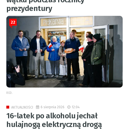
prezydentury
22
RED.
6 sierpnia 2026
12:04
AKTUALNOŚCI
16-latek po alkoholu jechał
hulajnogą elektryczną drogą