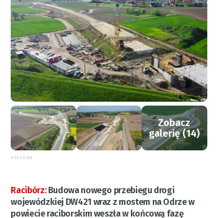
Zobacz
galerię (14)
REKLAMA
Racibórz
:
Budowa nowego przebiegu drogi
wojewódzkiej DW421 wraz z mostem na Odrze w
powiecie raciborskim weszła w końcową fazę