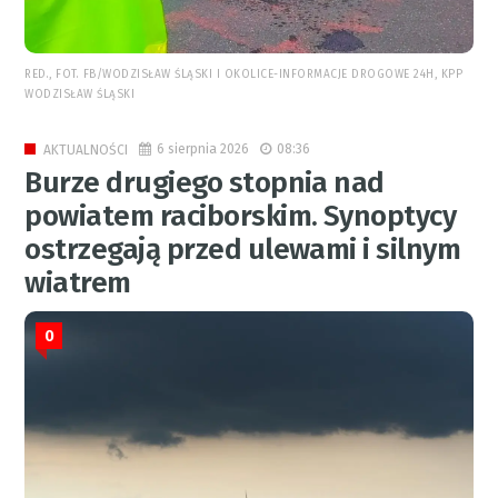
RED., FOT. FB/WODZISŁAW ŚLĄSKI I OKOLICE-INFORMACJE DROGOWE 24H, KPP
WODZISŁAW ŚLĄSKI
6 sierpnia 2026
08:36
AKTUALNOŚCI
Burze drugiego stopnia nad
powiatem raciborskim. Synoptycy
ostrzegają przed ulewami i silnym
wiatrem
0