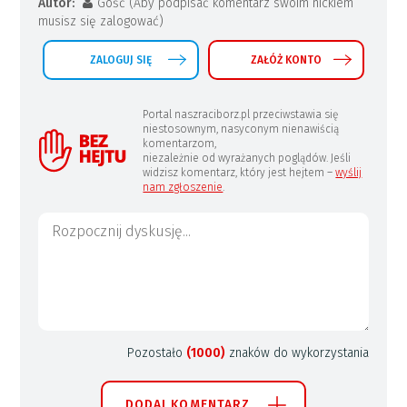
Autor:
Gość (Aby podpisać komentarz swoim nickiem
musisz się zalogować)
ZALOGUJ SIĘ
ZAŁÓŻ KONTO
Portal naszraciborz.pl przeciwstawia się
niestosownym, nasyconym nienawiścią
komentarzom,
niezależnie od wyrażanych poglądów. Jeśli
widzisz komentarz, który jest hejtem –
wyślij
nam zgłoszenie
.
Pozostało
(1000)
znaków do wykorzystania
DODAJ KOMENTARZ