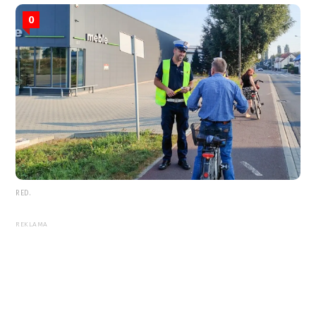
0
RED.
REKLAMA