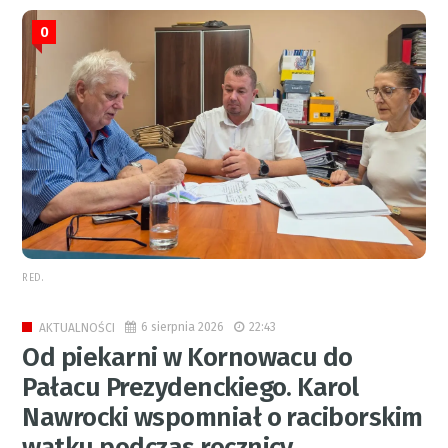
0
RED.
6 sierpnia 2026
22:43
AKTUALNOŚCI
Od piekarni w Kornowacu do
Pałacu Prezydenckiego. Karol
Nawrocki wspomniał o raciborskim
wątku podczas rocznicy