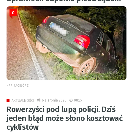
0
KPP RACIBÓRZ
6 sierpnia 2026
08:27
AKTUALNOŚCI
Rowerzyści pod lupą policji. Dziś
jeden błąd może słono kosztować
cyklistów