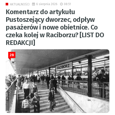
6 sierpnia 2026
08:51
AKTUALNOŚCI
Komentarz do artykułu
Pustoszejący dworzec, odpływ
pasażerów i nowe obietnice. Co
czeka kolej w Raciborzu? [LIST DO
REDAKCJI]
28