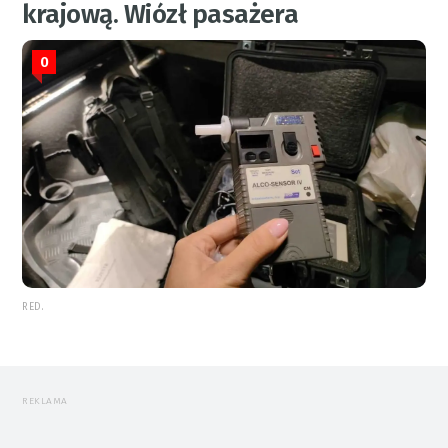
krajową. Wiózł pasażera
0
RED.
REKLAMA