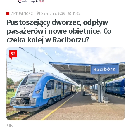
5 sierpnia 2026
11:05
AKTUALNOŚCI
Pustoszejący dworzec, odpływ
pasażerów i nowe obietnice. Co
czeka kolej w Raciborzu?
53
RED.