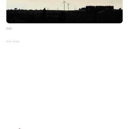
RED.
REKLAMA