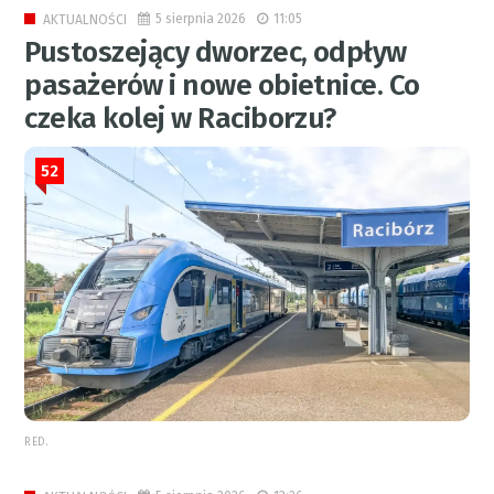
5 sierpnia 2026
11:05
AKTUALNOŚCI
Pustoszejący dworzec, odpływ
pasażerów i nowe obietnice. Co
czeka kolej w Raciborzu?
52
RED.