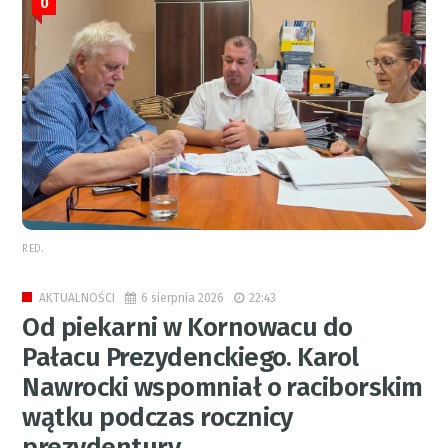
0
RED.
6 sierpnia 2026
22:43
AKTUALNOŚCI
Od piekarni w Kornowacu do
Pałacu Prezydenckiego. Karol
Nawrocki wspomniał o raciborskim
wątku podczas rocznicy
prezydentury