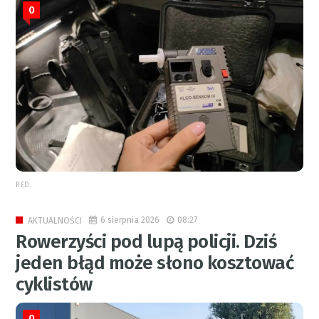
0
RED.
6 sierpnia 2026
08:27
AKTUALNOŚCI
Rowerzyści pod lupą policji. Dziś
jeden błąd może słono kosztować
cyklistów
0