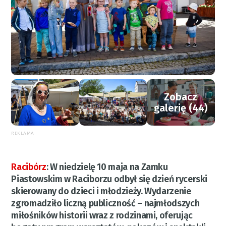
Zobacz
galerię (44)
REKLAMA
Racibórz
:
W niedzielę 10 maja na Zamku
Piastowskim w Raciborzu odbył się dzień rycerski
skierowany do dzieci i młodzieży. Wydarzenie
zgromadziło liczną publiczność – najmłodszych
miłośników historii wraz z rodzinami, oferując