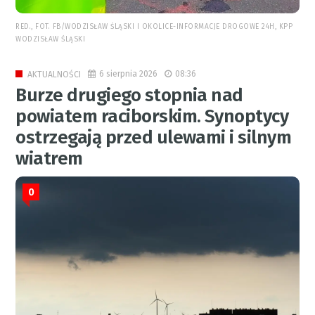
RED., FOT. FB/WODZISŁAW ŚLĄSKI I OKOLICE-INFORMACJE DROGOWE 24H, KPP
WODZISŁAW ŚLĄSKI
6 sierpnia 2026
08:36
AKTUALNOŚCI
Burze drugiego stopnia nad
powiatem raciborskim. Synoptycy
ostrzegają przed ulewami i silnym
wiatrem
0