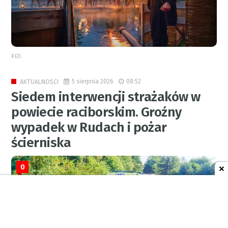
RED.
5 sierpnia 2026
08:52
AKTUALNOŚCI
Siedem interwencji strażaków w
powiecie raciborskim. Groźny
wypadek w Rudach i pożar
ścierniska
0