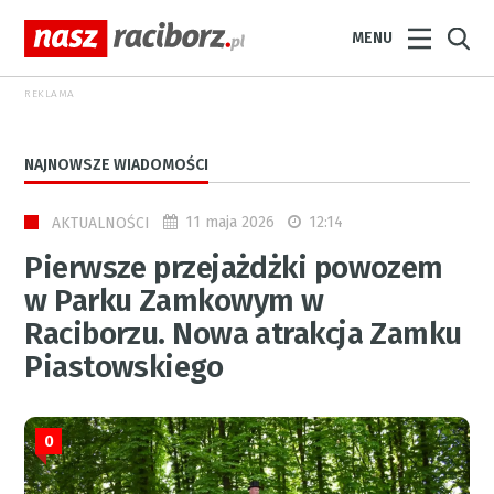
MENU
REKLAMA
NAJNOWSZE WIADOMOŚCI
11 maja 2026
12:14
AKTUALNOŚCI
Pierwsze przejażdżki powozem
w Parku Zamkowym w
Raciborzu. Nowa atrakcja Zamku
Piastowskiego
0