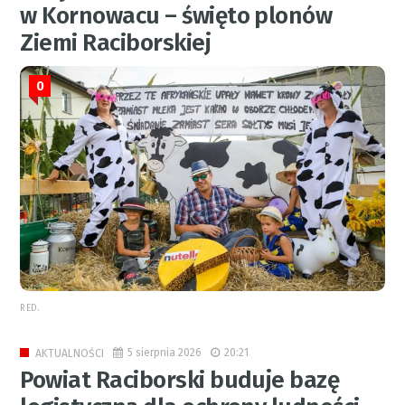
w Kornowacu – święto plonów
Ziemi Raciborskiej
0
RED.
5 sierpnia 2026
20:21
AKTUALNOŚCI
Powiat Raciborski buduje bazę