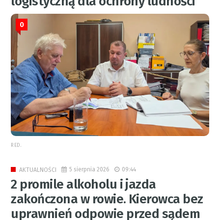
logistyczną dla ochrony ludności
0
RED.
5 sierpnia 2026
09:44
AKTUALNOŚCI
2 promile alkoholu i jazda
zakończona w rowie. Kierowca bez
uprawnień odpowie przed sądem