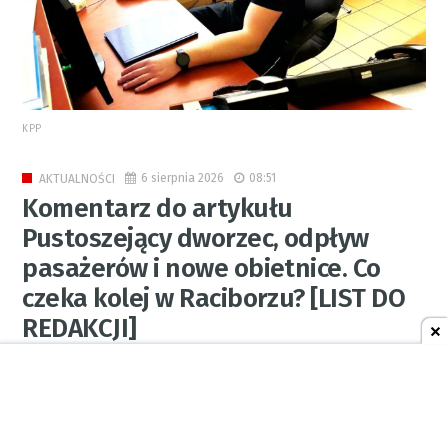
KPP
6 sierpnia 2026
08:51
AKTUALNOŚCI
Komentarz do artykułu
Pustoszejący dworzec, odpływ
pasażerów i nowe obietnice. Co
czeka kolej w Raciborzu? [LIST DO
REDAKCJI]
12