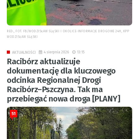
RED., FOT. FB/WODZISŁAW ŚLĄSKI I OKOLICE-INFORMACJE DROGOWE 24H, KPP
WODZISŁAW ŚLĄSKI
4 sierpnia 2026
13:15
AKTUALNOŚCI
Racibórz aktualizuje
dokumentację dla kluczowego
odcinka Regionalnej Drogi
Racibórz–Pszczyna. Tak ma
przebiegać nowa droga [PLANY]
51