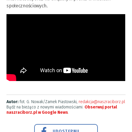
społecznościowych.
Autor:
fot. G. Nowak/Zamek Piastowski,
redakcja@naszraciborz.pl
Bądź na bieżąco z nowymi wiadomościami.
Obserwuj portal
naszraciborz.pl w Google News
.
UDOSTĘPNIJ