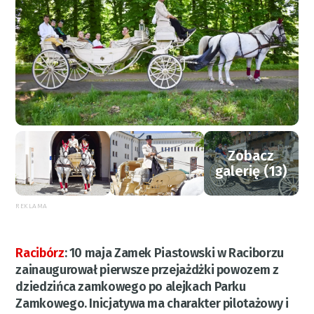
Zobacz
galerię (13)
REKLAMA
Racibórz
:
10 maja Zamek Piastowski w Raciborzu
zainaugurował pierwsze przejażdżki powozem z
dziedzińca zamkowego po alejkach Parku
Zamkowego. Inicjatywa ma charakter pilotażowy i