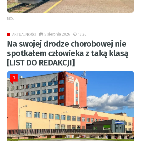
RED.
5 sierpnia 2026
13:26
AKTUALNOŚCI
Na swojej drodze chorobowej nie
spotkałem człowieka z taką klasą
[LIST DO REDAKCJI]
1