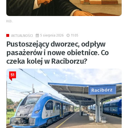
RED.
5 sierpnia 2026
11:05
AKTUALNOŚCI
Pustoszejący dworzec, odpływ
pasażerów i nowe obietnice. Co
czeka kolej w Raciborzu?
51