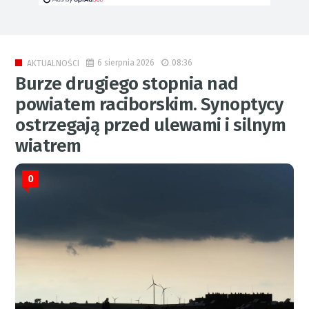
6 sierpnia 2026
08:36
AKTUALNOŚCI
Burze drugiego stopnia nad
powiatem raciborskim. Synoptycy
ostrzegają przed ulewami i silnym
wiatrem
0