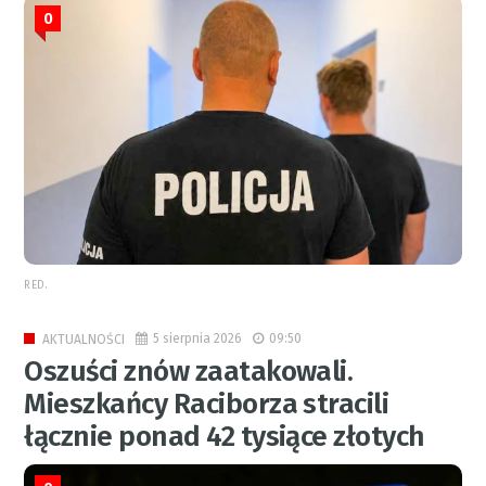
0
RED.
5 sierpnia 2026
09:50
AKTUALNOŚCI
Oszuści znów zaatakowali.
Mieszkańcy Raciborza stracili
łącznie ponad 42 tysiące złotych